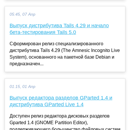
05:45, 07 Апр
Выпуск дистрибутива Tails 4.29 и начало
бета-тестирования Tails 5.0
Сформирован релиз специализированного
дистрибутива Tails 4.29 (The Amnesic Incognito Live
System), основанного на пакетной базе Debian и
предназначен...
01:15, 01 Апр
Выпуск редактора разделов GParted 1.4 и
дистрибутива GParted Live 1.4
Доступен релиз редактора дисковых разделов
Gparted 1.4 (GNOME Partition Editor),
поддерживающего большинство файловых систем