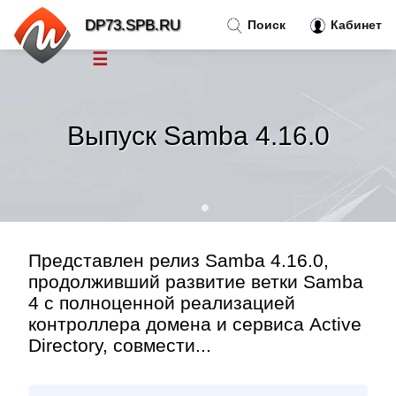
DP73.SPB.RU
Поиск
Кабинет
☰
Новости
»
Выпуск Samba 4.16.0
Тренды новостей
»
Рубрики
»
Правила
»
Представлен релиз Samba 4.16.0,
продолживший развитие ветки Samba
4 с полноценной реализацией
Контакт
»
контроллера домена и сервиса Active
Directory, совмести...