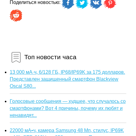
Поделиться новостью:
Топ новости часа
13 000 мА·ч, 6/128 ГБ, IP68/IP69K за 175 долларов.
Представлен защищенный смартфон Blackview
Oscal S80...
Голосовые сообщения — худшее, что случалось со
смартфонами? Вот 4 причины, почему их любят и
ненавидят...
22000 мА•ч, камера Samsung 48 Мп, стилус, IP69K