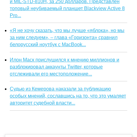
и MIL-STD-810H, за 250 долларов. Представлен
топовый неубиваемый планшет Blackview Active 8
Pro...
«Я не хочу сказать, что мы лучше «яблока», но мы
за ним следуем», – глава «Горизонта» сравнил
белорусский ноутбук с MacBook...
Илон Маск прислушился к мнению миллионов и
разблокировал аккаунты Twitter, которые
отслеживали его местоположение...
Судью из Кемерова наказали за публикацию
особых мнений, сославшись на то, что это умаляет
авторитет судебной власти...