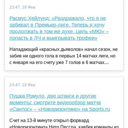
23:47, 19 Фев
Расмус Хейлунд: «Раздражало, что я не
забивал в Премьер-лиге. Теперь я хочу
продолжать в том же духе. Цель «МЮ» –
попасть в ЛЧ и выигрывать трофеи»
Нападающий «красных дьяволов» начал сезон, не
забив ни одного гола в первых 14 матчах лиги, но
с января на его счету уже 7 голов в 6 матчах....
23:47, 19 Фев
Пушка Ромуло, две штанги и другие
моменты: смотрите видеообзор матча
«Сантос» – «Новоризонтино» на Sports.ru
Счет на 13-й минуте открыл форвард
«Новоризонтино» Нето Пессоа, хавбек команды из