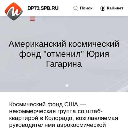
DP73.SPB.RU
Поиск
Кабинет
☰
Новости
»
Американский космический
Тренды новостей
»
фонд "отменил" Юрия
Гагарина
Рубрики
»
Правила
»
Контакт
»
Космический фонд США —
некоммерческая группа со штаб-
квартирой в Колорадо, возглавляемая
руководителями аэрокосмической