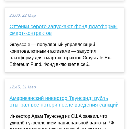
23:00, 22 Мар
Оттенки серого запускают фонд платформы
смарт-контрактов
Grayscale — популярный управляющий
криптовалютными активами — запустил
платформу для смарт-контрактов Grayscale Ex-
Ethereum Fund. Фонд включает в себ...
12:45, 31 Мар
Американский инвестор Таунсэнд: рубль
отыграл все потери после введения санкций
Инвестор Адам Таунсэнд из США заявил, что
удивлён укреплением национальной валюты РФ