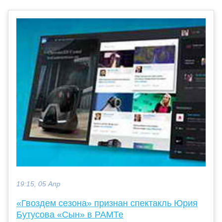
19:15, 05 Апр
«Гвоздем сезона» признан спектакль Юрия
Бутусова «Сын» в РАМТе