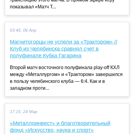
показывал «Матч Т...
03:45, 06 Апр
Магнитогорцы не успели за «Трактором» //
Клуб из Челябинска сравнял счет в
полуфинале Кубка Гагарина
Второй матч восточного полуфинала play-off КХЛ
между «Металлургом» и «Трактором» завершился
в пользу челябинского клуба — 6:4. Как и в
западном проти...
17:15, 24 Мар
«Металлоинвест» и благотворительный
фонд «Искусство, наука и спорт»