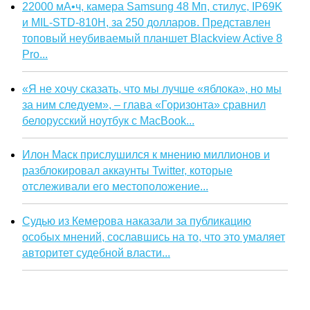
22000 мА•ч, камера Samsung 48 Мп, стилус, IP69K
и MIL-STD-810H, за 250 долларов. Представлен
топовый неубиваемый планшет Blackview Active 8
Pro...
«Я не хочу сказать, что мы лучше «яблока», но мы
за ним следуем», – глава «Горизонта» сравнил
белорусский ноутбук с MacBook...
Илон Маск прислушился к мнению миллионов и
разблокировал аккаунты Twitter, которые
отслеживали его местоположение...
Судью из Кемерова наказали за публикацию
особых мнений, сославшись на то, что это умаляет
авторитет судебной власти...