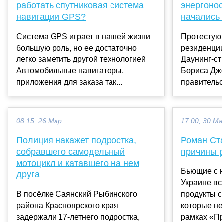
работать спутниковая система
энергоно
навигации GPS?
начались
Система GPS играет в нашей жизни
Протестую
большую роль, но ее достаточно
резиденци
легко заметить другой технологией
Даунинг-ст
Автомобильные навигаторы,
Бориса Дж
приложения для заказа так...
правительс
08:15, 26 Мар
17:00, 30 М
Полиция накажет подростка,
Роман Ст
собравшего самодельный
причины р
мотоцикл и катавшего на нем
Бьющие с 
друга
Украине вс
В посёлке Саянский Рыбинского
продукты с
района Красноярского края
которые не
задержали 17-летнего подростка,
рамках «Пр