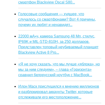
смартфон Blackview Oscal S80...
Голосовые сообщения — худшее, что
случалось со смартфонами? Вот 4 причины,
почему их любят и ненавидят...
22000 мА•ч, камера Samsung 48 Мп, стилус,
IP69K и MIL-STD-810H, за 250 долларов.
Представлен топовый неубиваемый планшет
Blackview Active 8 Pro...
«Я не хочу сказать, что мы лучше «яблока», но
мы за ним следуем», – глава «Горизонта»
сравнил белорусский ноутбук с MacBook...
Илон Маск прислушился к мнению миллионов
и разблокировал аккаунты Twitter, которые
отслеживали его местоположение...