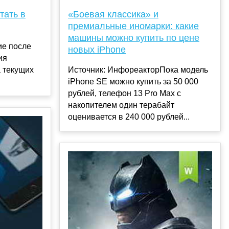
тать в
«Боевая классика» и
премиальные иномарки: какие
машины можно купить по цене
ие после
новых iPhone
ия
 текущих
Источник: ИнфореакторПока модель
iPhone SE можно купить за 50 000
рублей, телефон 13 Pro Max с
накопителем один терабайт
оценивается в 240 000 рублей...