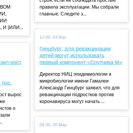
строя, если не соблюдать простые
ТВОМ
правила эксплуатации. Мы собрали
И,
главные. Следите з...
ИИ
И (ИЛИ...
12:00, 03 Апр
Гинцбург: для ревакцинации
детей могут использовать
зил рост
первый компонент «Спутника М»
Директор НИЦ эпидемиологии и
микробиологии имени Гамалеи
 тыс.
Александр Гинцбург заявил, что для
ост вырос
ревакцинации подростков против
иже
коронавируса могут начать ...
истов о
азали
.
04:30, 26 Мар