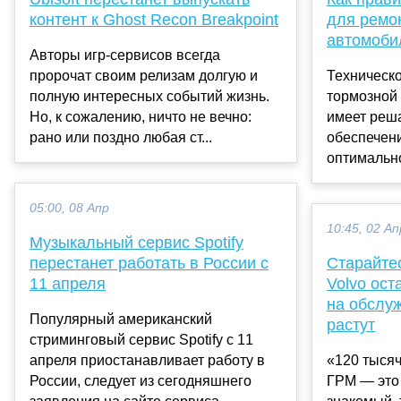
контент к Ghost Recon Breakpoint
для ремо
автомоби
Авторы игр-сервисов всегда
пророчат своим релизам долгую и
Техническ
полную интересных событий жизнь.
тормозной
Но, к сожалению, ничто не вечно:
имеет реш
рано или поздно любая ст...
обеспечени
оптимально
05:00, 08 Апр
10:45, 02 Ап
Музыкальный сервис Spotify
перестанет работать в России с
Старайтес
11 апреля
Volvo ост
на обслу
Популярный американский
растут
стриминговый сервис Spotify с 11
апреля приостанавливает работу в
«120 тысяч
России, следует из сегодняшнего
ГРМ — это