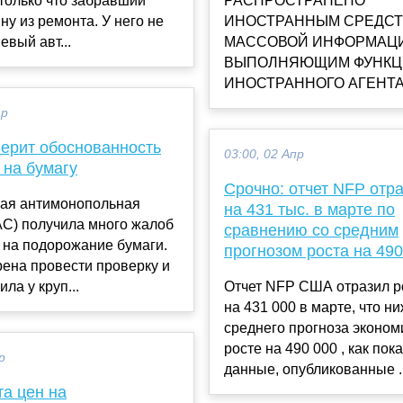
только что забравший
РАСПРОСТРАНЕНО
у из ремонта. У него не
ИНОСТРАННЫМ СРЕДС
вый авт...
МАССОВОЙ ИНФОРМАЦИ
ВЫПОЛНЯЮЩИМ ФУНКЦ
ИНОСТРАННОГО АГЕНТА, 
ар
ерит обоснованность
03:00, 02 Апр
 на бумагу
Срочно: отчет NFP отра
ая антимонопольная
на 431 тыс. в марте по
АС) получила много жалоб
сравнению со средним
 на подорожание бумаги.
прогнозом роста на 490
ена провести проверку и
ла у круп...
Отчет NFP США отразил р
на 431 000 в марте, что н
среднего прогноза эконом
росте на 490 000 , как пок
р
данные, опубликованные ..
та цен на