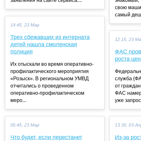
заявления на сайте сервиса....
знакомый, 
свою машин
самый деше
14:45, 23 Мар
Трех сбежавших из интерната
12:15, 23 М
детей нашла смоленская
полиция
ФАС пров
роста цен
Их отыскали во время оперативно-
профилактического мероприятия
Федеральн
«Розыск». В региональном УМВД
служба (Ф
отчитались о проведенном
от граждан
оперативно-профилактическом
ФАС намер
меро...
уже запроси
05:45, 23 Мар
13:30, 03 Ап
Что будет, если перестанет
Из-за рос