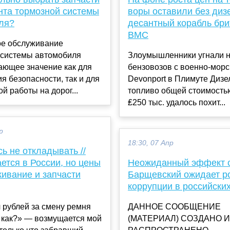
нта тормозной системы
воры оставили без диз
ля?
десантный корабль бри
ВМС
ое обслуживание
 системы автомобиля
Злоумышленники угнали н
ающее значение как для
бензовозов с военно-морс
я безопасности, так и для
Devonport в Плимуте Дизе
й работы на дорог...
топливо общей стоимость
₤250 тыс. удалось похит...
р
18:30, 07 Апр
ь не откладывать //
ается в России, но цены
Неожиданный эффект с
живание и запчасти
Барщевский ожидает р
коррупции в российских
 рублей за смену ремня
ДАННОЕ СООБЩЕНИЕ
 как?» — возмущается мой
(МАТЕРИАЛ) СОЗДАНО И