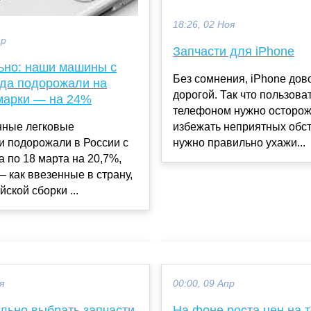
18:26, 02 Ноя
ар
Запчасти для iPhone
но: наши машины с
Без сомнения, iPhone дов
ода подорожали на
дорогой. Так что пользова
марки — на 24%
телефоном нужно осторож
нные легковые
избежать неприятных обст
и подорожали в России с
нужно правильно ухажи...
а по 18 марта на 20,7%,
 как ввезенные в страну,
йской сборки ...
я
00:00, 09 Апр
ильно выбрать запчасти
На фоне роста цен на 