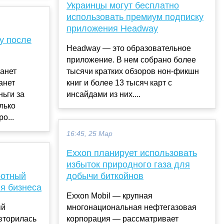
Украинцы могут бесплатно
использовать премиум подписку
приложения Headway
fy после
Headway — это образовательное
приложение. В нем собрано более
танет
тысячи кратких обзоров нон-фикшн
анет
книг и более 13 тысяч карт с
ьги за
инсайдами из них....
лько
о...
16:45, 25 Мар
Exxon планирует использовать
избыток природного газа для
ротный
добычи биткойнов
я бизнеса
Exxon Mobil — крупная
ый
многонациональная нефтегазовая
вторилась
корпорация — рассматривает