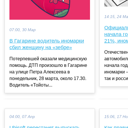
14:15, 24 М
Официаль
07:00, 30 Мар
начала г
В Гагарине водитель иномарки
21%, ино
сбил женщину на «зебре»
Отечестве
Потерпевшей оказали медицинскую
автомобил
помощь. ДТП произошло в Гагарине
начала год
на улице Петра Алексеева в
иномарки —
понедельник, 28 марта, около 17.30.
так и росси
Водитель «Тойоты...
04:00, 07 Апр
15:06, 17 Но
Ubisoft перестанет выпускать
Как прав