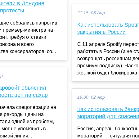
сители в Лондоне
 протесты
21:15, 08 Апр
щие собрались напротив
Как использовать Spoti
и премьер-министра на
закрытия в России
рит, требуя отставки
онсона и всего
С 11 апреля Spotify перес
тва консерваторов, со...
работать в России (и не ст
возвращать россиянам ден
премиум-подписку). Наско
жёсткой будет блокировка р
ар
аровойт объяснил
оста цен на сахар
19:00, 02 Апр
начала спецоперации на
Как использовать банк
е рекорды цены на
мораторий для спасени
тали одной из проблем,
 мог не упомянуть в
Россия, апрель, банкротн
ямой линии...
мораторий — ситуация по