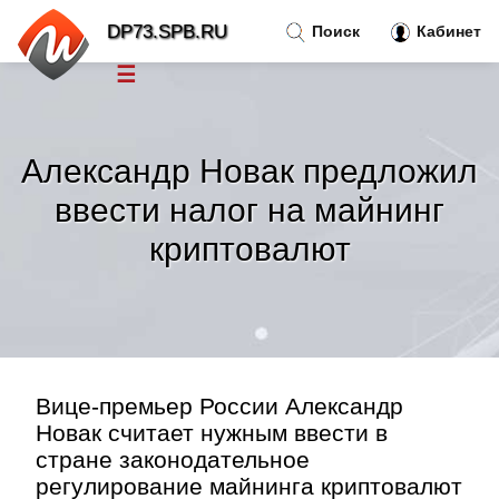
DP73.SPB.RU
Поиск
Кабинет
☰
Новости
»
Александр Новак предложил
Тренды новостей
»
ввести налог на майнинг
криптовалют
Рубрики
»
Правила
»
Контакт
»
Вице-премьер России Александр
Новак считает нужным ввести в
стране законодательное
регулирование майнинга криптовалют