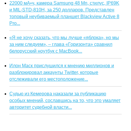
22000 мА•ч, камера Samsung 48 Мп, стилус, IP69K
и MIL-STD-810H, за 250 долларов. Представлен
топовый неубиваемый планшет Blackview Active 8
Pro...
«Я не хочу сказать, что мы лучше «яблока», но мы
за ним следуем», – глава «Горизонта» сравнил
белорусский ноутбук с MacBook...
Илон Маск прислушился к мнению миллионов и
разблокировал аккаунты Twitter, которые
отслеживали его местоположение...
Судью из Кемерова наказали за публикацию
особых мнений, сославшись на то, что это умаляет
авторитет судебной власти...