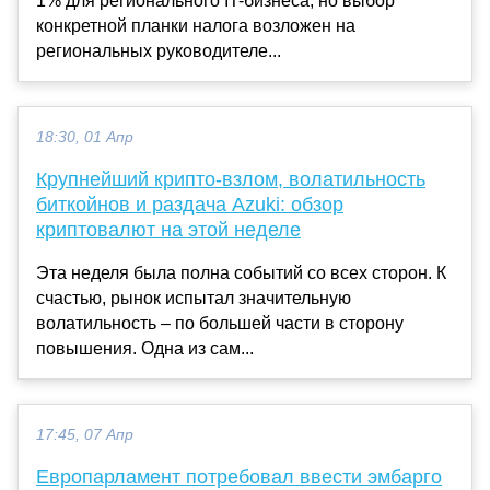
1% для регионального IT-бизнеса, но выбор
конкретной планки налога возложен на
региональных руководителе...
18:30, 01 Апр
Крупнейший крипто-взлом, волатильность
биткойнов и раздача Azuki: обзор
криптовалют на этой неделе
Эта неделя была полна событий со всех сторон. К
счастью, рынок испытал значительную
волатильность – по большей части в сторону
повышения. Одна из сам...
17:45, 07 Апр
Европарламент потребовал ввести эмбарго