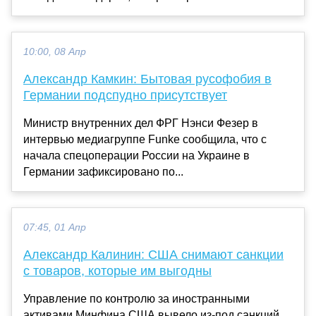
10:00, 08 Апр
Александр Камкин: Бытовая русофобия в
Германии подспудно присутствует
Министр внутренних дел ФРГ Нэнси Фезер в
интервью медиагруппе Funke сообщила, что с
начала спецоперации России на Украине в
Германии зафиксировано по...
07:45, 01 Апр
Александр Калинин: США снимают санкции
с товаров, которые им выгодны
Управление по контролю за иностранными
активами Минфина США вывело из-под санкций