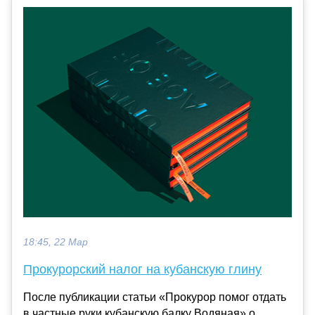
18:45, 22 Мар
Прокурорский налог на кубанскую глину
После публикации статьи «Прокурор помог отдать
в частные руки кубанскую балку Водяная» о