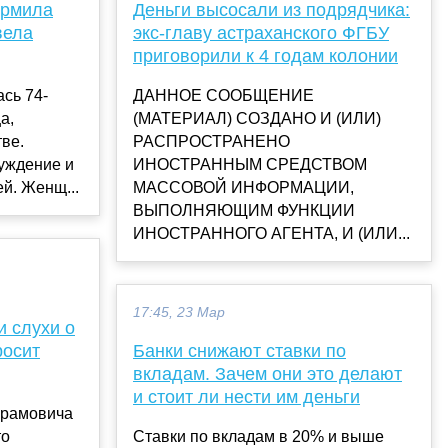
ормила
Деньги высосали из подрядчика:
вела
экс-главу астраханского ФГБУ
приговорили к 4 годам колонии
сь 74-
ДАННОЕ СООБЩЕНИЕ
а,
(МАТЕРИАЛ) СОЗДАНО И (ИЛИ)
ве.
РАСПРОСТРАНЕНО
уждение и
ИНОСТРАННЫМ СРЕДСТВОМ
й. Женщ...
МАССОВОЙ ИНФОРМАЦИИ,
ВЫПОЛНЯЮЩИМ ФУНКЦИИ
ИНОСТРАННОГО АГЕНТА, И (ИЛИ...
17:45, 23 Мар
 слухи о
росит
Банки снижают ставки по
вкладам. Зачем они это делают
и стоит ли нести им деньги
брамовича
то
Ставки по вкладам в 20% и выше