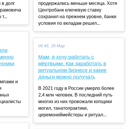
 в долг
продержались меньше месяца. Хотя
брамовича
Центробанк ключевую ставку
т...
сохранил на прежнем уровне, банки
условия по вкладам решил...
05:45, 29 Мар
или
менно
Мам, я хочу работать с
ехники
мёртвыми. Как заработать в
ритуальном бизнесе и какие
деньги можно получать
емпами и
и
В 2021 году в России умерло более
зных
2,4 млн человек. В последний путь
ециалисты
многих из них провожали копщики
могил, танатопрактики,
церемониймейстеры и ритуал...