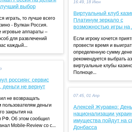
16:49, 18 Июн
: лучший выбор
Виртуальный клуб кази
ся играть, то лучше всего
Платинум зеркало с
зино - Вулкан Россия.
возможностью игры на 
 игровые аппараты –
особ для развлечений
Если игроку хочется прия
ас каждый...
провести время и выиграт
определенную сумму денег
рекомендуется выбрать а
виртуальные клубы казино
р
Полноце...
инул россиян: сервис
, деньги не вернут
07:45, 01 Апр
шил не возвращать
м пользователям деньги
Алексей Журавко: День
го закрытия на
национализации украин
и РФ. Об этом сообщил
имущества пойдут на с
анал Mobile-Review со с...
Донбасса