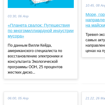
10:45, 08 Ап
Море, гор
03:30, 06 Апр
направле
«Планета свалок: Путешествия
на майск
по многомиллиардной индустрии
Тревел-экс
мусора»
самых акту
По данным Вилли Кейда,
направлени
американского специалиста по
ценах на п
восстановлению электроники и
консультанта Экологической
программы ООН, 25 процентов
жестких диско...
06:00, 05 Апр
21:22, 26 М