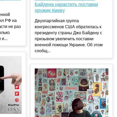
Байдена нарастить поставки
оружия Киеву
енной
ил РФ на
Двухпартийная группа
сти не раз
конгрессменов США обратилась к
олько
президенту страны Джо Байдену с
и...
призывом увеличить поставки
военной помощи Украине. Об этом
сообщ...