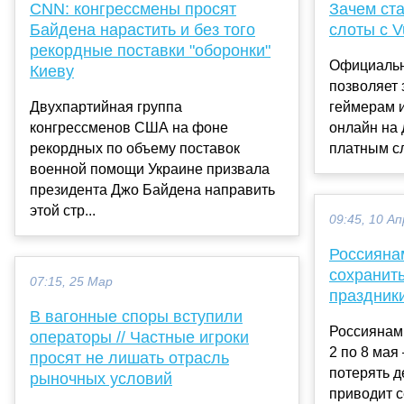
CNN: конгрессмены просят
Зачем ста
Байдена нарастить и без того
слоты с V
рекордные поставки "оборонки"
Официальн
Киеву
позволяет
Двухпартийная группа
геймерам 
конгрессменов США на фоне
онлайн на 
рекордных по объему поставок
платным сл
военной помощи Украине призвала
президента Джо Байдена направить
этой стр...
09:45, 10 Ап
Россиянам
сохранить
07:15, 25 Мар
праздник
В вагонные споры вступили
Россиянам 
операторы // Частные игроки
2 по 8 мая
просят не лишать отрасль
потерять д
рыночных условий
приводит с