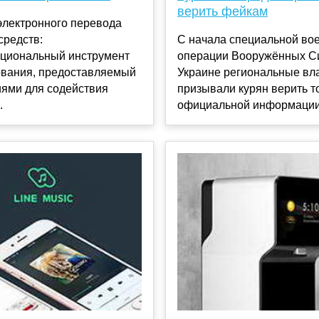
верить фейкам
электронного перевода
средств:
С начала специальной во
циональный инструмент
операции Вооружённых С
вания, предоставляемый
Украине региональные вла
иями для содействия
призывали курян верить т
.
официальной информации 