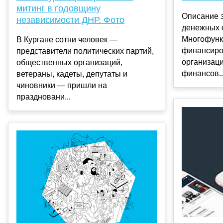
митинг в годовщину
Описание 
независимости ДНР. Фото
денежных 
Многофунк
В Кургане сотни человек —
финансиро
представители политических партий,
организац
общественных организаций,
финансов..
ветераны, кадеты, депутаты и
чиновники — пришли на
праздновани...