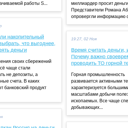
чиваемой работы S...
миллиардер просит деньги
Представители Романа А
опровергли информацию о 
р
или накопительный
19:27, 02 Ноя
 выбрать, что выгоднее,
рять деньги
Время считать деньги, 
Почему важно своевре
нения своих сбережений
проводить ТО горной т
сё чаще стали
ть не депозиты, а
Горная промышленность
ные счета. В каких
развивается активными т
от банковский продукт
характеризуется большим
масштабами добычи поле
ископаемых. Все чаще сп
добывающих...
юн
лкан Россия на деньги