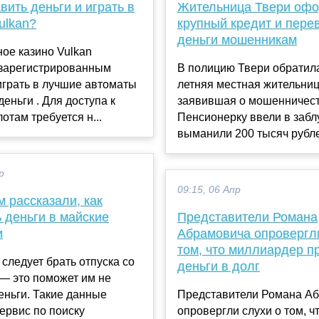
вить деньги и играть в
Жительница Твери оф
ulkan?
крупный кредит и пере
деньги мошенникам
ое казино Vulkan
 зарегистрированным
В полицию Твери обратила
играть в лучшие автоматы
летняя местная жительниц
деньги . Для доступа к
заявившая о мошенничест
отам требуется н...
Пенсионерку ввели в забл
выманили 200 тысяч рубле
р
09:15, 06 Апр
 рассказали, как
 деньги в майские
Представители Романа
и
Абрамовича опровергли
том, что миллиардер п
следует брать отпуска со
деньги в долг
 — это поможет им не
еньги. Такие данные
Представители Романа А
ервис по поиску
опровергли слухи о том, ч