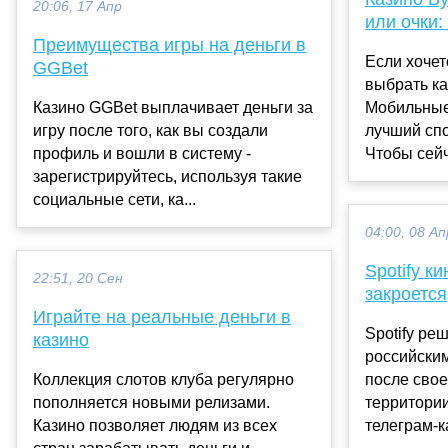
20:06, 17 Апр
или очки
Преимущества игры на деньги в
Если хочет
GGBet
выбрать ка
Казино GGBet выплачивает деньги за
Мобильные
игру после того, как вы создали
лучший сп
профиль и вошли в систему -
Чтобы сейч
зарегистрируйтесь, используя такие
социальные сети, ка...
04:00, 08 Ап
Spotify к
22:51, 20 Сен
закроется
Играйте на реальные деньги в
Spotify ре
казино
российски
Коллекция слотов клуба регулярно
после свое
пополняется новыми релизами.
территори
Казино позволяет людям из всех
телеграм-к