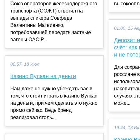
Союз операторов железнодорожного
высокоопла
транспорта (СОЖТ) ответил на
выпады спикера Совфеда
Валентины Матвиенко,
01:00, 15 Ап
потребовавшей передать частные
вагоны ОАО Р...
Депозит 
счёт: Как
и не поте
00:57, 18 Июл
Для сохра
россияне в
Казино Вулкан на деньги
использова
Нам даже не нужно убеждать вас в
накопитель
том, что стоит играть в казино Вулкан
случаях эт
на деньги, при чем сделать это нужно
може...
прямо сейчас. Ведь бренд
реализовал столь...
19:44, 18 И
Казино Ву