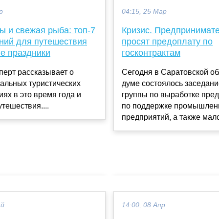
р
04:15, 25 Мар
ы и свежая рыба: топ-7
Кризис. Предпринимат
ний для путешествия
просят предоплату по
ие праздники
госконтрактам
перт рассказывает о
Сегодня в Саратовской о
альных туристических
думе состоялось заседани
ях в это время года и
группы по выработке пре
утешествия....
по поддержке промышлен
предприятий, а также мало
ай
14:00, 08 Апр