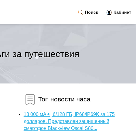
Поиск
Кабинет
ьги за путешествия
Топ новости часа
13 000 мА·ч, 6/128 ГБ, IP68/IP69K за 175
долларов. Представлен защищенный
смартфон Blackview Oscal S80...