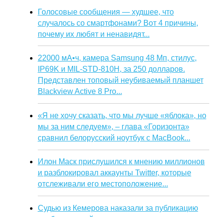
Голосовые сообщения — худшее, что
случалось со смартфонами? Вот 4 причины,
почему их любят и ненавидят...
22000 мА•ч, камера Samsung 48 Мп, стилус,
IP69K и MIL-STD-810H, за 250 долларов.
Представлен топовый неубиваемый планшет
Blackview Active 8 Pro...
«Я не хочу сказать, что мы лучше «яблока», но
мы за ним следуем», – глава «Горизонта»
сравнил белорусский ноутбук с MacBook...
Илон Маск прислушился к мнению миллионов
и разблокировал аккаунты Twitter, которые
отслеживали его местоположение...
Судью из Кемерова наказали за публикацию