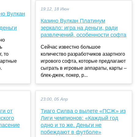
19:12, 18 Июн
но Вулкан
Казино Вулкан Платинум
деньги
зеркало: игра на деньги, ради
развлечений, особенности софта
тно
ь
Сейчас известно большое
, то
количество разработчиков азартного
зартные
игрового софта, которые предлагают
.
сыграть в игровые аппараты, карты –
блек-джек, покер, р...
23:00, 05 Апр
ги от
Тиаго Силва о вылете «ПСЖ» из
ского
Лиги чемпионов: «Каждый год
пасение
одно и то же. Деньги не
побеждают в футболе»