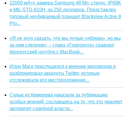
22000 мА•ч, камера Samsung 48 Мп, стилус, IP69K
и MIL-STD-810H, за 250 долларов. Представлен
топовый неубиваемый планшет Blackview Active 8
Pro...
«Я не хочу сказать, что мы лучше «яблока», но мы
за ним следуем», – глава «Горизонта» сравнил
белорусский ноутбук с MacBook...
Илон Маск прислушился к мнению миллионов и
разблокировал аккаунты Twitter, которые
отслеживали его местоположение...
Судью из Кемерова наказали за публикацию
особых мнений, сославшись на то, что это умаляет
авторитет судебной власти...