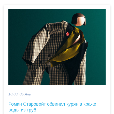
10:00, 05 Апр
Роман Старовойт обвинил курян в краже
воды из труб