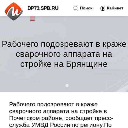
DP73.SPB.RU
Поиск
Кабинет
☰
Новости
»
Рабочего подозревают в краже
Тренды новостей
»
сварочного аппарата на
стройке на Брянщине
Рубрики
»
Правила
»
Контакт
»
Рабочего подозревают в краже
сварочного аппарата на стройке в
Почепском районе, сообщает пресс-
служба УМВД России по региону.По