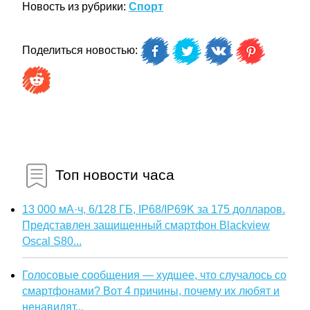
Новость из рубрики:
Спорт
Поделиться новостью:
Топ новости часа
13 000 мА·ч, 6/128 ГБ, IP68/IP69K за 175 долларов.
Представлен защищенный смартфон Blackview
Oscal S80...
Голосовые сообщения — худшее, что случалось со
смартфонами? Вот 4 причины, почему их любят и
ненавидят...