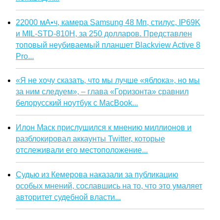
22000 мА•ч, камера Samsung 48 Мп, стилус, IP69K
и MIL-STD-810H, за 250 долларов. Представлен
топовый неубиваемый планшет Blackview Active 8
Pro...
«Я не хочу сказать, что мы лучше «яблока», но мы
за ним следуем», – глава «Горизонта» сравнил
белорусский ноутбук с MacBook...
Илон Маск прислушился к мнению миллионов и
разблокировал аккаунты Twitter, которые
отслеживали его местоположение...
Судью из Кемерова наказали за публикацию
особых мнений, сославшись на то, что это умаляет
авторитет судебной власти...