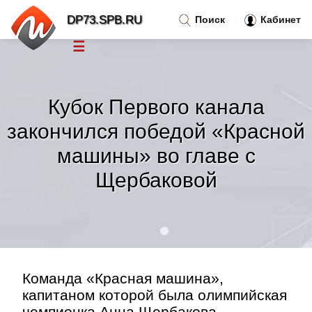
DP73.SPB.RU
Поиск
Кабинет
☰
Новости
»
Кубок Первого канала
Тренды новостей
»
закончился победой «Красной
машины» во главе с
Рубрики
»
Щербаковой
Правила
»
Контакт
»
Команда «Красная машина»,
капитаном которой была олимпийская
чемпионка Анна Щербакова,