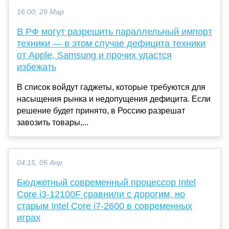
16:00, 29 Мар
В РФ могут разрешить параллельный импорт
техники — в этом случае дефицита техники
от Apple, Samsung и прочих удастся
избежать
В список войдут гаджеты, которые требуются для
насыщения рынка и недопущения дефицита. Если
решение будет принято, в Россию разрешат
завозить товары,...
04:15, 05 Апр
Бюджетный современный процессор Intel
Core i3-12100F сравнили с дорогим, но
старым Intel Core i7-2600 в современных
играх