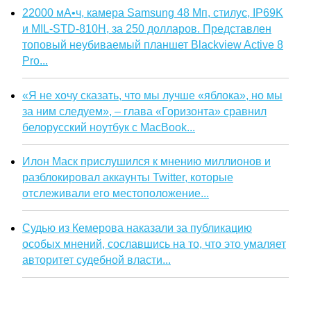
22000 мА•ч, камера Samsung 48 Мп, стилус, IP69K
и MIL-STD-810H, за 250 долларов. Представлен
топовый неубиваемый планшет Blackview Active 8
Pro...
«Я не хочу сказать, что мы лучше «яблока», но мы
за ним следуем», – глава «Горизонта» сравнил
белорусский ноутбук с MacBook...
Илон Маск прислушился к мнению миллионов и
разблокировал аккаунты Twitter, которые
отслеживали его местоположение...
Судью из Кемерова наказали за публикацию
особых мнений, сославшись на то, что это умаляет
авторитет судебной власти...