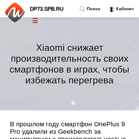
DP73.SPB.RU
Поиск
Кабинет
☰
Новости
»
Xiaomi снижает
Тренды новостей
»
производительность своих
смартфонов в играх, чтобы
Рубрики
»
избежать перегрева
Правила
»
Контакт
»
В прошлом году смартфон OnePlus 9
Pro удалили из Geekbench за
манипуляции с производительностью.