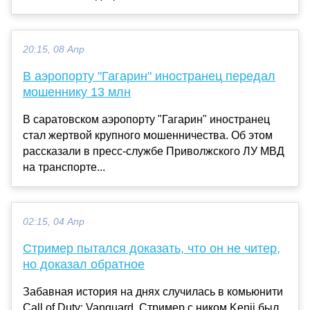
20:15, 08 Апр
В аэропорту "Гагарин" иностранец передал
мошеннику 13 млн
В саратовском аэропорту "Гагарин" иностранец
стал жертвой крупного мошенничества. Об этом
рассказали в пресс-службе Приволжского ЛУ МВД
на транспорте...
02:15, 04 Апр
Стример пытался доказать, что он не читер,
но доказал обратное
Забавная история на днях случилась в комьюнити
Call of Duty: Vanguard. Стример с ником Kenji был