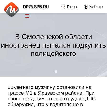
DP73.SPB.RU
Поиск
Кабинет
☰
Новости
»
В Смоленской области
Тренды новостей
»
иностранец пытался подкупить
полицейского
Рубрики
»
Правила
»
Контакт
»
30-летнего мужчину остановили на
трассе М1 в Ярцевском районе. При
проверке документов сотрудник ДПС
обнаружил, что у водителя не в