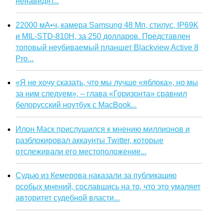
ненавидят...
22000 мА•ч, камера Samsung 48 Мп, стилус, IP69K
и MIL-STD-810H, за 250 долларов. Представлен
топовый неубиваемый планшет Blackview Active 8
Pro...
«Я не хочу сказать, что мы лучше «яблока», но мы
за ним следуем», – глава «Горизонта» сравнил
белорусский ноутбук с MacBook...
Илон Маск прислушился к мнению миллионов и
разблокировал аккаунты Twitter, которые
отслеживали его местоположение...
Судью из Кемерова наказали за публикацию
особых мнений, сославшись на то, что это умаляет
авторитет судебной власти...