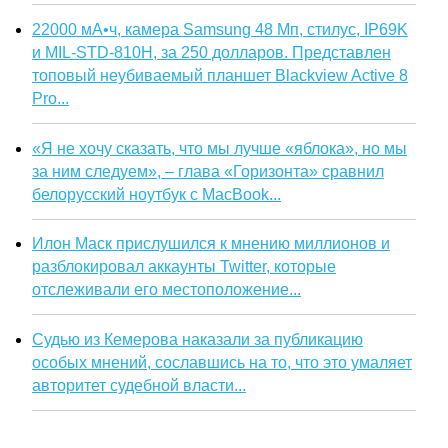
22000 мА•ч, камера Samsung 48 Мп, стилус, IP69K
и MIL-STD-810H, за 250 долларов. Представлен
топовый неубиваемый планшет Blackview Active 8
Pro...
«Я не хочу сказать, что мы лучше «яблока», но мы
за ним следуем», – глава «Горизонта» сравнил
белорусский ноутбук с MacBook...
Илон Маск прислушился к мнению миллионов и
разблокировал аккаунты Twitter, которые
отслеживали его местоположение...
Судью из Кемерова наказали за публикацию
особых мнений, сославшись на то, что это умаляет
авторитет судебной власти...