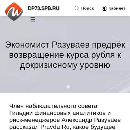
DP73.SPB.RU
Поиск
Кабинет
☰
Новости
»
Экономист Разуваев предрёк
Тренды новостей
»
возвращение курса рубля к
докризисному уровню
Рубрики
»
Правила
»
Контакт
»
Член наблюдательного совета
Гильдии финансовых аналитиков и
риск-менеджеров Александр Разуваев
рассказал Pravda.Ru, какое будущее