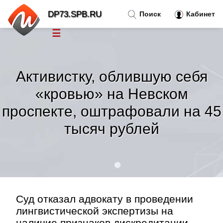
DP73.SPB.RU
Поиск
Кабинет
☰
Новости
»
Активистку, облившую себя
Тренды новостей
»
«кровью» на Невском
проспекте, оштрафовали на 45
Рубрики
»
тысяч рублей
Правила
»
Контакт
»
Суд отказал адвокату в проведении
лингвистической экспертизы на
наличие признаков дискредитации