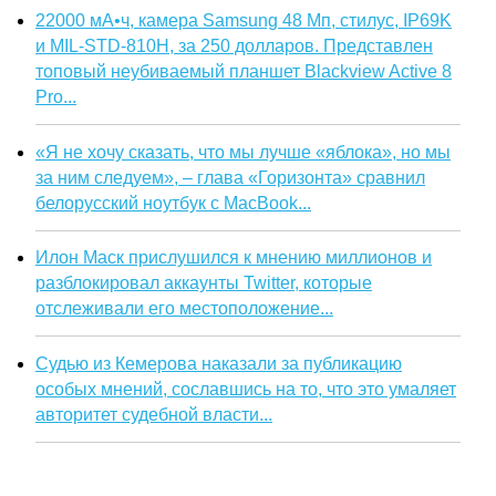
22000 мА•ч, камера Samsung 48 Мп, стилус, IP69K
и MIL-STD-810H, за 250 долларов. Представлен
топовый неубиваемый планшет Blackview Active 8
Pro...
«Я не хочу сказать, что мы лучше «яблока», но мы
за ним следуем», – глава «Горизонта» сравнил
белорусский ноутбук с MacBook...
Илон Маск прислушился к мнению миллионов и
разблокировал аккаунты Twitter, которые
отслеживали его местоположение...
Судью из Кемерова наказали за публикацию
особых мнений, сославшись на то, что это умаляет
авторитет судебной власти...