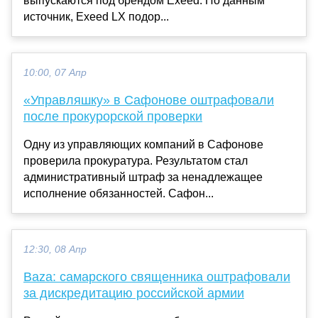
выпускаются под брендом Exeed. По данным
источник, Exeed LX подор...
10:00, 07 Апр
«Управляшку» в Сафонове оштрафовали
после прокурорской проверки
Одну из управляющих компаний в Сафонове
проверила прокуратура. Результатом стал
административный штраф за ненадлежащее
исполнение обязанностей. Сафон...
12:30, 08 Апр
Baza: самарского священника оштрафовали
за дискредитацию российской армии