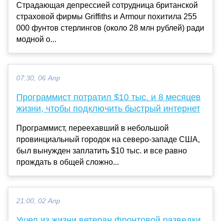
Страдающая депрессией сотрудница британской
страховой фирмы Griffiths и Armour похитила 255
000 фунтов стерлингов (около 28 млн рублей) ради
модной о...
07:30, 06 Апр
Программист потратил $10 тыс. и 8 месяцев
жизни, чтобы подключить быстрый интернет
Программист, переехавший в небольшой
провинциальный городок на северо-западе США,
был вынужден заплатить $10 тыс. и все равно
прождать в общей сложно...
21:00, 02 Апр
Ушел из жизни ветеран фронтовой разведки