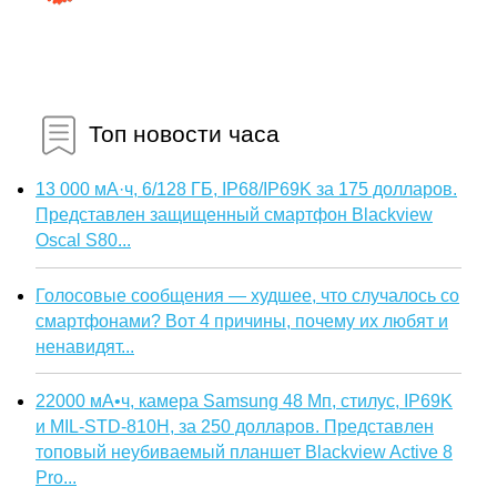
Топ новости часа
13 000 мА·ч, 6/128 ГБ, IP68/IP69K за 175 долларов.
Представлен защищенный смартфон Blackview
Oscal S80...
Голосовые сообщения — худшее, что случалось со
смартфонами? Вот 4 причины, почему их любят и
ненавидят...
22000 мА•ч, камера Samsung 48 Мп, стилус, IP69K
и MIL-STD-810H, за 250 долларов. Представлен
топовый неубиваемый планшет Blackview Active 8
Pro...