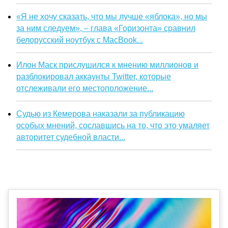
«Я не хочу сказать, что мы лучше «яблока», но мы
за ним следуем», – глава «Горизонта» сравнил
белорусский ноутбук с MacBook...
Илон Маск прислушился к мнению миллионов и
разблокировал аккаунты Twitter, которые
отслеживали его местоположение...
Судью из Кемерова наказали за публикацию
особых мнений, сославшись на то, что это умаляет
авторитет судебной власти...