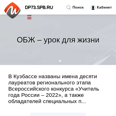
DP73.SPB.RU
Поиск
Кабинет
☰
Новости
»
ОБЖ – урок для жизни
Тренды новостей
»
Рубрики
»
Правила
»
В Кузбассе названы имена десяти
лауреатов регионального этапа
Всероссийского конкурса «Учитель
Контакт
»
года России – 2022», а также
обладателей специальных п...