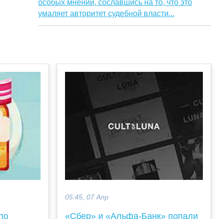
особых мнений, сославшись на то, что это
умаляет авторитет судебной власти...
05:45, 07 Апр
по
«Сбер» и «Альфа-Банк» попали