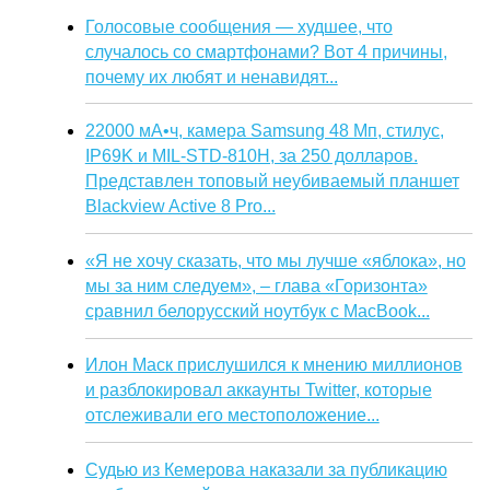
Голосовые сообщения — худшее, что
случалось со смартфонами? Вот 4 причины,
почему их любят и ненавидят...
22000 мА•ч, камера Samsung 48 Мп, стилус,
IP69K и MIL-STD-810H, за 250 долларов.
Представлен топовый неубиваемый планшет
Blackview Active 8 Pro...
«Я не хочу сказать, что мы лучше «яблока», но
мы за ним следуем», – глава «Горизонта»
сравнил белорусский ноутбук с MacBook...
Илон Маск прислушился к мнению миллионов
и разблокировал аккаунты Twitter, которые
отслеживали его местоположение...
Судью из Кемерова наказали за публикацию