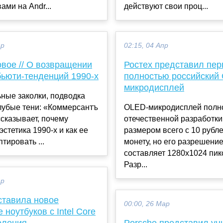
ами на Andr...
действуют свои проц...
ар
02:15, 04 Апр
овое // О возвращении
Ростех представил пе
бьюти-тенденций 1990-х
полностью российский
микродисплей
ные заколки, подводка
олубые тени: «Коммерсантъ
OLED-микродисплей полн
сказывает, почему
отечественной разработки,
эстетика 1990-х и как ее
размером всего с 10 рубл
тировать ...
монету, но его разрешени
составляет 1280х1024 пик
Разр...
ар
ставила новое
00:00, 26 Мар
 ноутбуков с Intel Core
оления
Porsche представил у