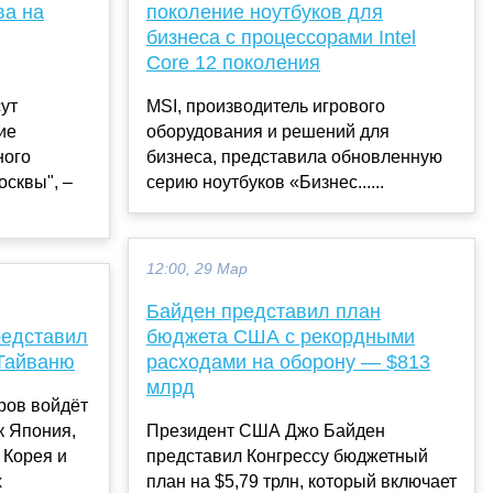
ва на
поколение ноутбуков для
бизнеса с процессорами Intel
Core 12 поколения
ут
MSI, производитель игрового
ие
оборудования и решений для
ного
бизнеса, представила обновленную
осквы", –
серию ноутбуков «Бизнес......
12:00, 29 Мар
Байден представил план
редставил
бюджета США с рекордными
Тайваню
расходами на оборону — $813
млрд
тров войдёт
ак Япония,
Президент США Джо Байден
 Корея и
представил Конгрессу бюджетный
х
план на $5,79 трлн, который включает