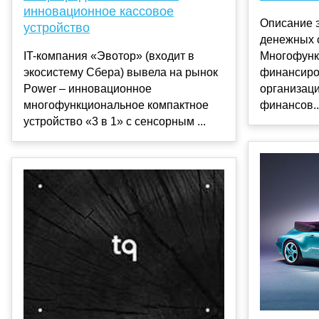
инновационное кассовое
Описание 
устройство
денежных 
IT-компания «Эвотор» (входит в
Многофунк
экосистему Сбера) вывела на рынок
финансиро
Power – инновационное
организац
многофункциональное компактное
финансов..
устройство «3 в 1» с сенсорным ...