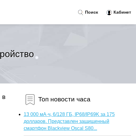
Поиск
Кабинет
тройство
 в
Топ новости часа
13 000 мА·ч, 6/128 ГБ, IP68/IP69K за 175
долларов. Представлен защищенный
смартфон Blackview Oscal S80...