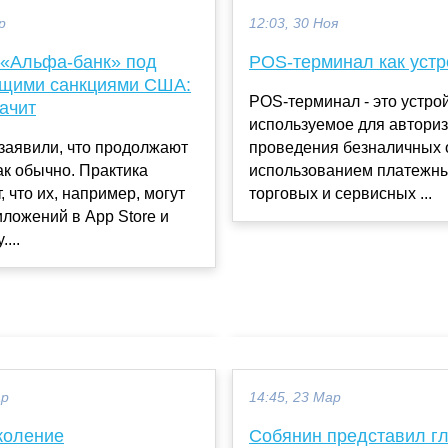
р
12:03, 30 Ноя
 «Альфа-банк» под
POS-терминал как устр
щими санкциями США:
POS-терминал - это устро
начит
используемое для авториз
заявили, что продолжают
проведения безналичных 
ак обычно. Практика
использованием платежны
, что их, например, могут
торговых и сервисных ...
ложений в App Store и
...
ар
14:45, 23 Мар
коление
Собянин представил г