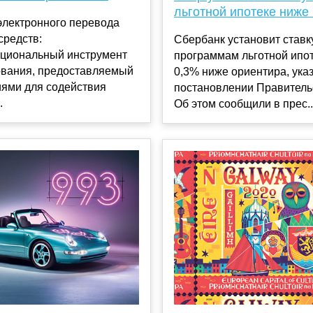
льготной ипотеке ниже
электронного перевода
средств:
Сбербанк установит ставк
циональный инструмент
программам льготной ипот
вания, предоставляемый
0,3% ниже ориентира, ука
иями для содействия
постановлении Правитель
.
Об этом сообщили в прес..