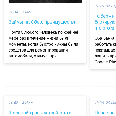
07:15, 07 Ап
21:34, 13 Май
«Сбер» и
блокирую
Займы на Сбер: преимущества
что это з
Почти у любого человека по крайней
Оба банка 
мере раз в течение жизни были
работать к
моменты, когда быстро нужны были
показывает
средства для ремонтирования
лишить при
автомобиля, отдыха, при...
Google Play.
14:42, 14 Июл
18:00, 29 М
Шаровой кран - устройство и
Новое по