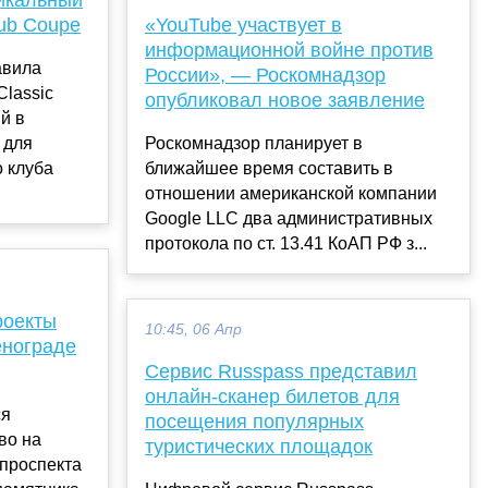
lub Coupe
«YouTube участвует в
информационной войне против
авила
России», — Роскомнадзор
Classic
опубликовал новое заявление
й в
 для
Роскомнадзор планирует в
 клуба
ближайшее время составить в
отношении американской компании
Google LLC два административных
протокола по ст. 13.41 КоАП РФ з...
роекты
10:45, 06 Апр
енограде
Сервис Russpass представил
онлайн-сканер билетов для
ся
посещения популярных
во на
туристических площадок
 проспекта