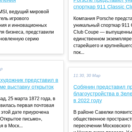
спорткар 911 Classic C
MSI, ведущий мировой
ель игрового
Компания Porsche предст
ния и инновационных
уникальный спорткар 911 
ля бизнеса, представили
Club Coupe — выпущенны
бновленную серию
единственном экземпляре
старейшего и крупнейшего
пок...
ар
11:30, 30 Мар
 художник представил в
ме выставку открыток
Собянин представил п
благоустройства в Зел
ад, 25 марта 1872 года, в
в 2022 году
явилась первая почтовая
К этой дате приурочена
В районе Савелки появит
«Открытое письмо»,
общественное пространст
я в Моск...
пересечении Московского