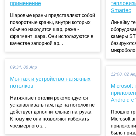
применение
тепловиз
Smartec
Шаровые краны представляют собой
поворотные краны, внутри которых
Линейку т
обычно находится шар, реже -
оборудован
фрагмент шара. Они используются в
камеры ST
качестве запорной ар...
базируютс
микроболом
09:34, 08 Апр
12:00, 02 Ап
Монтаж и устройство натяжных
потолков
Microsoft
приложен
Натяжные потолки рекомендуется
Android с
устанавливать там, где на потолок не
действует дополнительная нагрузка.
Прошло три
К тому же они позволяют избежать
Microsoft 
чрезмерного з...
приложение
было призв