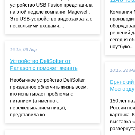
устройство USB Fusion представила
на этой неделе компания Magewell.
Компания 
Это USB-устройство видеозахвата с
производит
несколькими входами,...
оборудова
решений д
сегодня о
ноутбуко...
16:15, 08 Апр
Устройство DeliSofter от
Panasonic поможет жевать
18:15, 22 М
Необычное устройство DeliSofter,
Брянский
призванное облегчить жизнь всем,
Мосгорду
кто испытывает проблемы с
питанием (а именно с
150 лет наз
пережевыванием пищи),
России по
представила ко...
карточка. 
выставка 
развёрнута