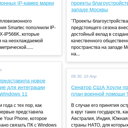
ионных IP-камер марки
проекты благоустройст
западе Москвы
епловизионного
"Проекты благоустройства
ия Smartec пополнили IP-
предстоящего сезона внес
X-IP566K, которые
достойный вклад в создан
я на неохлаждаемой
качественного обществен
етрической......
пространства на западе М
на...
р
09:30, 10 Апр
 представила новое
ие для интеграции
Сенатор США Хоули п
 Windows 11
план военной помощи 
 года с тех пор, как
В случае его принятия ос
впервые представила
в круг таких государств, к
 Your Phone, которое
Австралия, Индия, Южная
ано связать ПК с Windows
страны НАТО, для которы