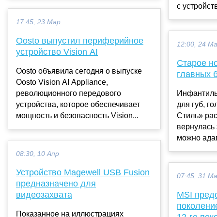
с устройств
17:45, 23 Мар
Oosto выпустил периферийное
12:00, 24 М
устройство Vision AI
Старое н
Oosto объявила сегодня о выпуске
главных 
Oosto Vision AI Appliance,
революционного передового
Инфантиль
устройства, которое обеспечивает
для губ, г
мощность и безопасность Vision...
Стиль» рас
вернулась 
можно адап
08:30, 10 Апр
Устройство Magewell USB Fusion
07:45, 31 М
предназначено для
видеозахвата
MSI пред
поколение
Показанное на иллюстрациях
12-го пок