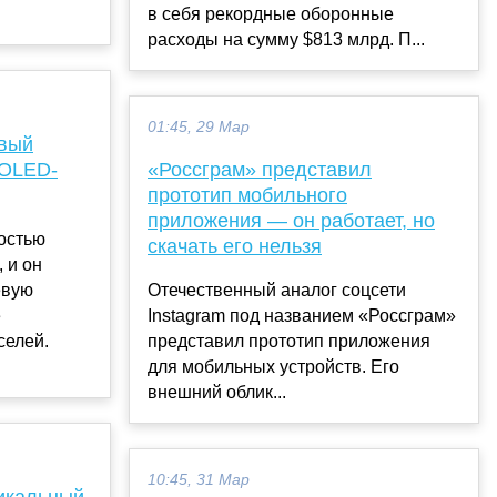
в себя рекордные оборонные
расходы на сумму $813 млрд. П...
01:45, 29 Мар
рвый
 OLED-
«Россграм» представил
прототип мобильного
приложения — он работает, но
остью
скачать его нельзя
 и он
евую
Отечественный аналог соцсети
е
Instagram под названием «Россграм»
селей.
представил прототип приложения
для мобильных устройств. Его
внешний облик...
10:45, 31 Мар
никальный