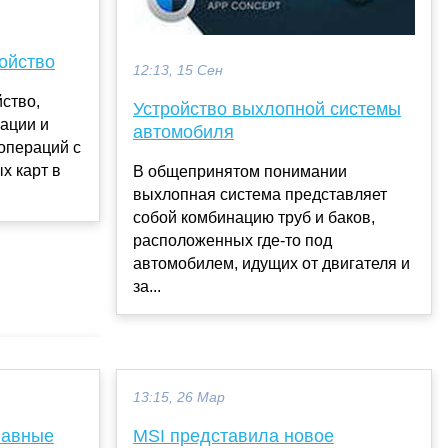
ойство
12:13, 15 Сен
йство,
Устройство выхлопной системы
ации и
автомобиля
операций с
х карт в
В общепринятом понимании
выхлопная система представляет
собой комбинацию труб и баков,
расположенных где-то под
автомобилем, идущих от двигателя и
за...
13:15, 26 Мар
лавные
MSI представила новое