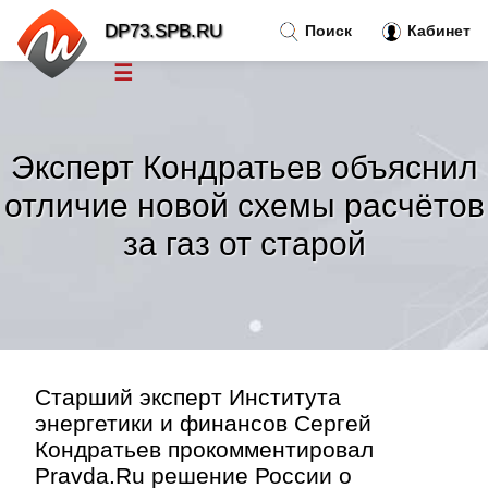
DP73.SPB.RU
Поиск
Кабинет
☰
Новости
»
Эксперт Кондратьев объяснил
Тренды новостей
»
отличие новой схемы расчётов
за газ от старой
Рубрики
»
Правила
»
Контакт
»
Старший эксперт Института
энергетики и финансов Сергей
Кондратьев прокомментировал
Pravda.Ru решение России о