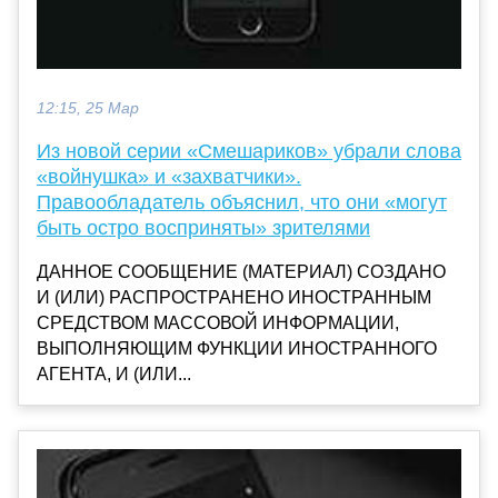
12:15, 25 Мар
Из новой серии «Смешариков» убрали слова
«войнушка» и «захватчики».
Правообладатель объяснил, что они «могут
быть остро восприняты» зрителями
ДАННОЕ СООБЩЕНИЕ (МАТЕРИАЛ) СОЗДАНО
И (ИЛИ) РАСПРОСТРАНЕНО ИНОСТРАННЫМ
СРЕДСТВОМ МАССОВОЙ ИНФОРМАЦИИ,
ВЫПОЛНЯЮЩИМ ФУНКЦИИ ИНОСТРАННОГО
АГЕНТА, И (ИЛИ...