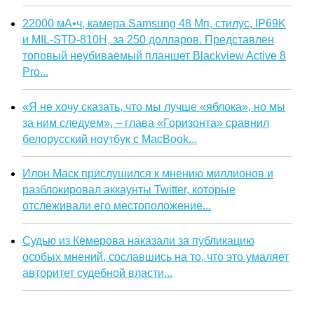
22000 мА•ч, камера Samsung 48 Мп, стилус, IP69K
и MIL-STD-810H, за 250 долларов. Представлен
топовый неубиваемый планшет Blackview Active 8
Pro...
«Я не хочу сказать, что мы лучше «яблока», но мы
за ним следуем», – глава «Горизонта» сравнил
белорусский ноутбук с MacBook...
Илон Маск прислушился к мнению миллионов и
разблокировал аккаунты Twitter, которые
отслеживали его местоположение...
Судью из Кемерова наказали за публикацию
особых мнений, сославшись на то, что это умаляет
авторитет судебной власти...