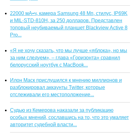
22000 мА•ч, камера Samsung 48 Мп, стилус, IP69K
и MIL-STD-810H, за 250 долларов. Представлен
топовый неубиваемый планшет Blackview Active 8
Pro...
«Я не хочу сказать, что мы лучше «яблока», но мы
за ним следуем», – глава «Горизонта» сравнил
белорусский ноутбук с MacBook...
Илон Маск прислушился к мнению миллионов и
разблокировал аккаунты Twitter, которые
отслеживали его местоположение...
Судью из Кемерова наказали за публикацию
особых мнений, сославшись на то, что это умаляет
авторитет судебной власти...