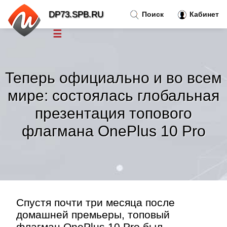
DP73.SPB.RU
Поиск
Кабинет
☰
Новости
»
Теперь официально и во всем
Тренды новостей
»
мире: состоялась глобальная
презентация топового
Рубрики
»
флагмана OnePlus 10 Pro
Правила
»
Контакт
»
Спустя почти три месяца после
домашней премьеры, топовый
флагман OnePlus 10 Pro был