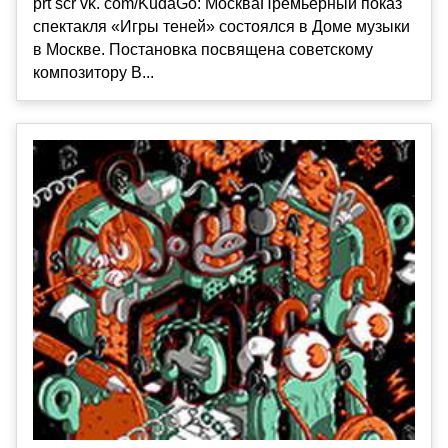
prt scr vk. com/KudaGo: МоскваПремьерный показ
спектакля «Игры теней» состоялся в Доме музыки
в Москве. Постановка посвящена советскому
композитору В...