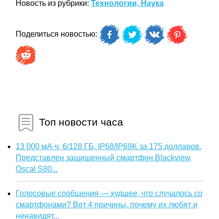
Новость из рубрики:
Технологии, Наука
Поделиться новостью:
Топ новости часа
13 000 мА·ч, 6/128 ГБ, IP68/IP69K за 175 долларов.
Представлен защищенный смартфон Blackview
Oscal S80...
Голосовые сообщения — худшее, что случалось со
смартфонами? Вот 4 причины, почему их любят и
ненавидят...