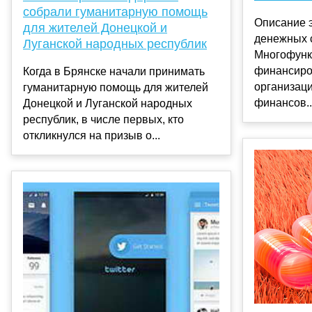
собрали гуманитарную помощь
Описание 
для жителей Донецкой и
денежных 
Луганской народных республик
Многофунк
финансиро
Когда в Брянске начали принимать
организац
гуманитарную помощь для жителей
финансов..
Донецкой и Луганской народных
республик, в числе первых, кто
откликнулся на призыв о...