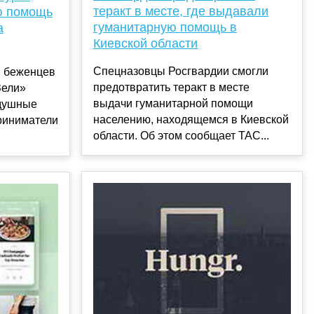
теракт в месте, где выдавали
ю помощь
гуманитарную помощь в
а
Киевской области
Спецназовцы Росгвардии смогли
я беженцев
предотвратить теракт в месте
Зели»
выдачи гуманитарной помощи
одушные
населению, находящемся в Киевской
риниматели
области. Об этом сообщает ТАС...