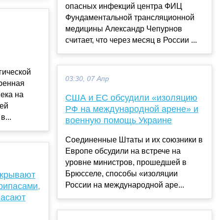
опасных инфекций центра ФИЦ
Фундаментальной трансляционной
медицины Александр Чепурнов
считает, что через месяц в России ...
гической
03:30, 07 Апр
тренная
ека на
США и ЕС обсудили «изоляцию
тей
РФ на международной арене» и
в...
военную помощь Украине
Соединенные Штаты и их союзники в
Европе обсудили на встрече на
уровне министров, прошедшей в
Брюсселе, способы «изоляции
акрывают
России на международной аре...
рипасами,
пасают