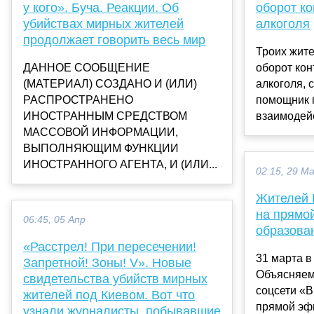
у кого». Буча. Реакции. Об
оборот ко
убийствах мирных жителей
алкоголя
продолжает говорить весь мир
Троих жите
ДАННОЕ СООБЩЕНИЕ
оборот кон
(МАТЕРИАЛ) СОЗДАНО И (ИЛИ)
алкоголя, 
РАСПРОСТРАНЕНО
помощник 
ИНОСТРАННЫМ СРЕДСТВОМ
взаимодейс
МАССОВОЙ ИНФОРМАЦИИ,
ВЫПОЛНЯЮЩИМ ФУНКЦИИ
ИНОСТРАННОГО АГЕНТА, И (ИЛИ...
02:15, 29 М
Жителей 
на прямо
06:45, 05 Апр
образова
«Расстрел! При пересечении!
31 марта в
Запретной! Зоны! V». Новые
Объясняем
свидетельства убийств мирных
соцсети «В
жителей под Киевом. Вот что
прямой эф
узнали журналисты, побывавшие