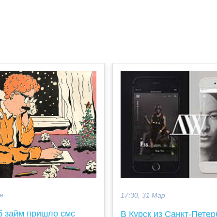
я
17:30, 31 Мар
б займ пришло смс
В Курск из Санкт-Петер