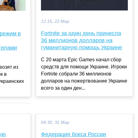
12:15, 22 Мар
Fortnite за один день принесла
 режим в
36 миллионов долларов на
гуманитарную помощь Украине
телами
С 20 марта Epic Games начал сбор
средств для помощи Украине. Игроки
возят из
Fortnite собрали 36 миллионов
к в
долларов на пожертвование Украине
украинских
всего за один ден...
04:30, 31 Мар
ную
Федерация бокса России