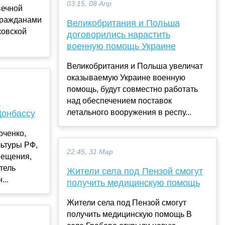
03:15, 08 Апр
вечной
гражданами
Великобритания и Польша
ковской
договорились нарастить
военную помощь Украине
Великобритания и Польша увеличат
оказываемую Украине военную
помощь, будут совместно работать
над обеспечением поставок
я
летального вооружения в респу...
Донбассу
рченко,
льтуры РФ,
22:45, 31 Мар
вещения,
тель
Жители села под Пензой смогут
...
получить медицинскую помощь
Жители села под Пензой смогут
получить медицинскую помощь В