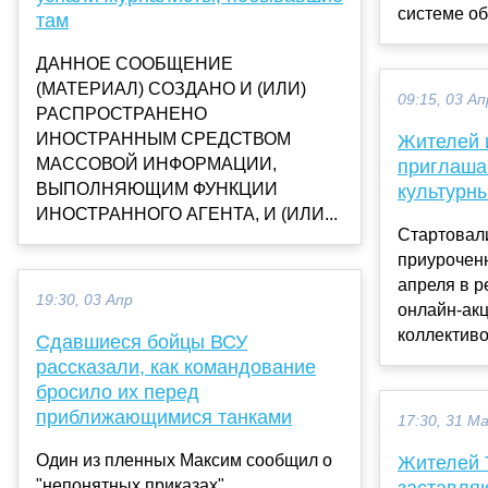
системе об
там
ДАННОЕ СООБЩЕНИЕ
(МАТЕРИАЛ) СОЗДАНО И (ИЛИ)
09:15, 03 Ап
РАСПРОСТРАНЕНО
ИНОСТРАННЫМ СРЕДСТВОМ
Жителей 
МАССОВОЙ ИНФОРМАЦИИ,
приглаша
ВЫПОЛНЯЮЩИМ ФУНКЦИИ
культурн
ИНОСТРАННОГО АГЕНТА, И (ИЛИ...
Стартовал
приурочен
апреля в р
19:30, 03 Апр
онлайн-акц
коллективов
Сдавшиеся бойцы ВСУ
рассказали, как командование
бросило их перед
приближающимися танками
17:30, 31 М
Один из пленных Максим сообщил о
Жителей 
"непонятных приказах"
заставля