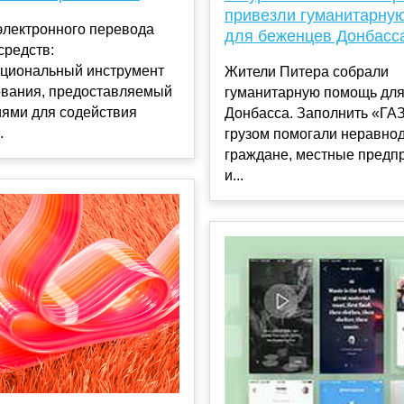
привезли гуманитарну
электронного перевода
для беженцев Донбасс
средств:
циональный инструмент
Жители Питера собрали
вания, предоставляемый
гуманитарную помощь дл
иями для содействия
Донбасса. Заполнить «ГА
.
грузом помогали неравн
граждане, местные предп
и...