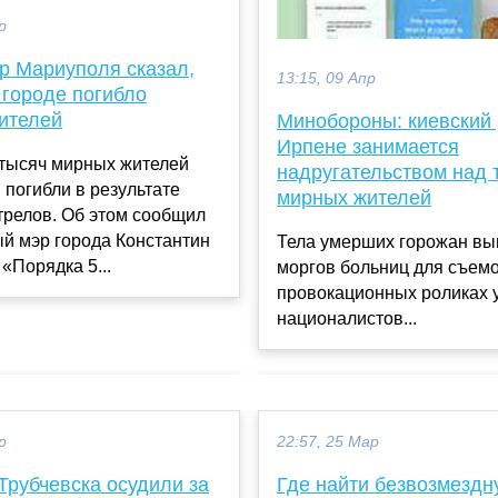
р
р Мариуполя сказал,
13:15, 09 Апр
 городе погибло
ителей
Минобороны: киевский
Ирпене занимается
 тысяч мирных жителей
надругательством над 
погибли в результате
мирных жителей
трелов. Об этом сообщил
й мэр города Константин
Тела умерших горожан вы
«Порядка 5...
моргов больниц для съемо
провокационных роликах 
националистов...
р
22:57, 25 Мар
Трубчевска осудили за
Где найти безвозмезд