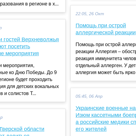
разования в регионе в х...
22:05, 26 Окт
Помощь при острой
р
аллергической реакции
и гостей Верхневолжья
Помощь при острой аллер
ют посетить
реакции Аллергия – обос
ые мероприятия
реакция иммунитета челов
и мероприятия,
отдельный аллерген. У де
ные ко Дню Победы. До 9
аллергия может быть ярко 
егионе будет проходить
ия для детских вокальных
 и солистов Т...
05:45, 06 Апр
Украинские военные н
Изюм кассетными боеп
ар
а российские медики с
Тверской области
его жителей
ют делиться