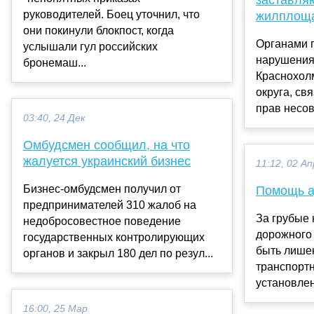
руководителей. Боец уточнил, что
жилплоща
они покинули блокпост, когда
Органами 
услышали гул российских
нарушения 
бронемаш...
Краснохол
округа, св
прав несов
03:40, 24 Дек
Омбудсмен сообщил, на что
жалуется украинский бизнес
11:12, 02 Ап
Бизнес-омбудсмен получил от
Помощь а
предпринимателей 310 жалоб на
За грубые
недобросовестное поведение
дорожного
государственных контролирующих
быть лише
органов и закрыл 180 дел по резул...
транспорт
установлен
16:00, 25 Мар