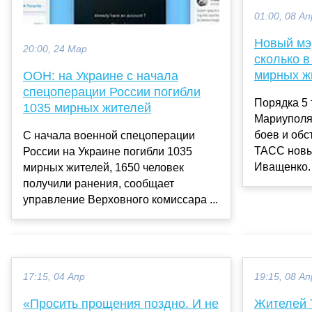
01:00, 08 Ап
Новый мэ
20:00, 24 Мар
сколько в
мирных ж
ООН: на Украине с начала
спецоперации России погибли
Порядка 5
1035 мирных жителей
Мариуполя 
боев и обс
С начала военной спецоперации
ТАСС новы
России на Украине погибли 1035
Иващенко. 
мирных жителей, 1650 человек
получили ранения, сообщает
управление Верховного комиссара ...
17:15, 04 Апр
19:15, 08 Ап
«Просить прощения поздно. И не
Жителей 