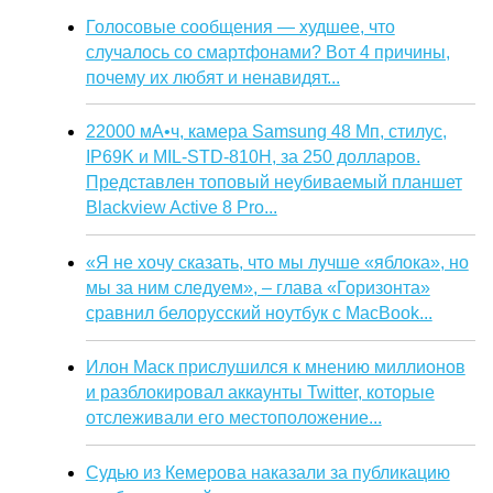
Голосовые сообщения — худшее, что
случалось со смартфонами? Вот 4 причины,
почему их любят и ненавидят...
22000 мА•ч, камера Samsung 48 Мп, стилус,
IP69K и MIL-STD-810H, за 250 долларов.
Представлен топовый неубиваемый планшет
Blackview Active 8 Pro...
«Я не хочу сказать, что мы лучше «яблока», но
мы за ним следуем», – глава «Горизонта»
сравнил белорусский ноутбук с MacBook...
Илон Маск прислушился к мнению миллионов
и разблокировал аккаунты Twitter, которые
отслеживали его местоположение...
Судью из Кемерова наказали за публикацию