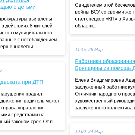
Свидетелем этой бесчело
дью с детьми
войны ВСУ со своими же 
прокуратуры выявлены
стал спецкор «КП» в Харь
в действиях 8 жителей
области...
мского муниципального
язанные с несоблюдением
ершеннолетни...
11:45, 25 Мар
Работники образовани
Брянщины zа помощь 
р
Елена Владимировна Ада
двоката при ДТП
заслуженный работник ку
 нарушения правил
Отличник народного прос
 движения водитель может
художественный руководи
н права управления
заслуженного коллектива н
ными средствами на
ный законом срок. От п...
19:00, 24 Мар