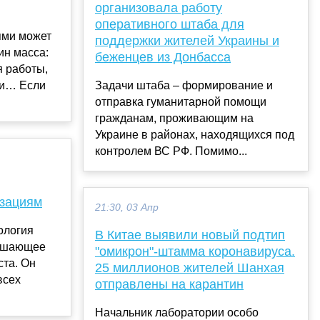
организовала работу
оперативного штаба для
ями может
поддержки жителей Украины и
ин масса:
беженцев из Донбасса
я работы,
ги… Если
Задачи штаба – формирование и
отправка гуманитарной помощи
гражданам, проживающим на
Украине в районах, находящихся под
контролем ВС РФ. Помимо...
изациям
21:30, 03 Апр
ология
В Китае выявили новый подтип
 решающее
"омикрон"-штамма коронавируса.
ста. Он
25 миллионов жителей Шанхая
всех
отправлены на карантин
Начальник лаборатории особо