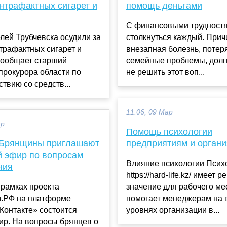
нтрафактных сигарет и
помощь деньгами
С финансовыми трудност
лей Трубчевска осудили за
столкнуться каждый. Прич
трафактных сигарет и
внезапная болезнь, потер
сообщает старший
семейные проблемы, дол
прокурора области по
не решить этот воп...
твию со средств...
11:06, 09 Мар
ар
Помощь психологии
Брянщины приглашают
предприятиям и орган
й эфир по вопросам
Влияние психологии Псих
ния
https://hard-life.kz/ имеет
 рамках проекта
значение для рабочего ме
.РФ на платформе
помогает менеджерам на 
Контакте» состоится
уровнях организации в...
ир. На вопросы брянцев о