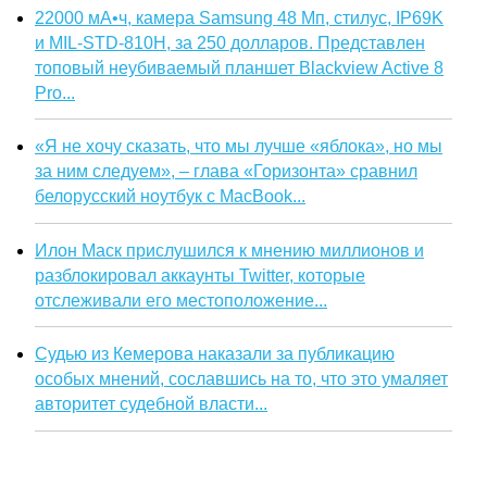
22000 мА•ч, камера Samsung 48 Мп, стилус, IP69K
и MIL-STD-810H, за 250 долларов. Представлен
топовый неубиваемый планшет Blackview Active 8
Pro...
«Я не хочу сказать, что мы лучше «яблока», но мы
за ним следуем», – глава «Горизонта» сравнил
белорусский ноутбук с MacBook...
Илон Маск прислушился к мнению миллионов и
разблокировал аккаунты Twitter, которые
отслеживали его местоположение...
Судью из Кемерова наказали за публикацию
особых мнений, сославшись на то, что это умаляет
авторитет судебной власти...