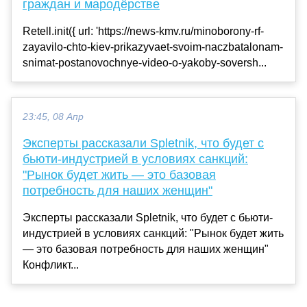
граждан и мародёрстве
Retell.init({ url: 'https://news-kmv.ru/minoborony-rf-
zayavilo-chto-kiev-prikazyvaet-svoim-naczbatalonam-
snimat-postanovochnye-video-o-yakoby-soversh...
23:45, 08 Апр
Эксперты рассказали Spletnik, что будет с
бьюти-индустрией в условиях санкций:
"Рынок будет жить — это базовая
потребность для наших женщин"
Эксперты рассказали Spletnik, что будет с бьюти-
индустрией в условиях санкций: "Рынок будет жить
— это базовая потребность для наших женщин"
Конфликт...