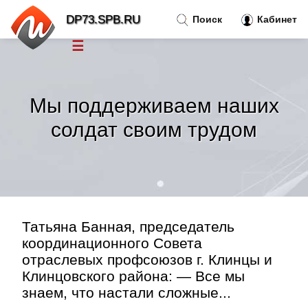
DP73.SPB.RU
Поиск
Кабинет
☰
Новости
»
Мы поддерживаем наших
Тренды новостей
»
солдат своим трудом
Рубрики
»
Правила
»
Татьяна Банная, председатель
Контакт
»
координационного Совета
отраслевых профсоюзов г. Клинцы и
Клинцовского района: — Все мы
знаем, что настали сложные...