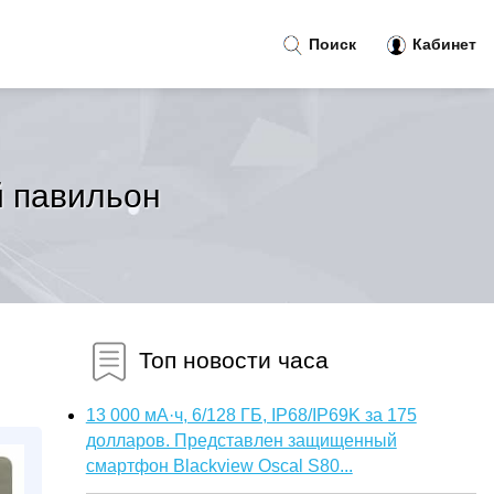
Поиск
Кабинет
й павильон
Топ новости часа
13 000 мА·ч, 6/128 ГБ, IP68/IP69K за 175
долларов. Представлен защищенный
смартфон Blackview Oscal S80...