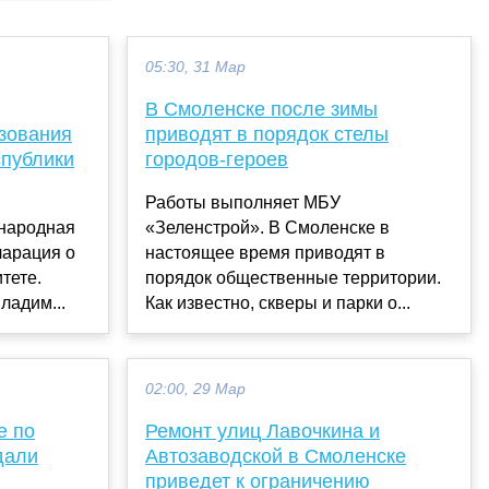
05:30, 31 Мар
В Смоленске после зимы
зования
приводят в порядок стелы
спублики
городов-героев
Работы выполняет МБУ
народная
«Зеленстрой». В Смоленске в
ларация о
настоящее время приводят в
тете.
порядок общественные территории.
ладим...
Как известно, скверы и парки о...
02:00, 29 Мар
е по
Ремонт улиц Лавочкина и
дали
Автозаводской в Смоленске
приведет к ограничению