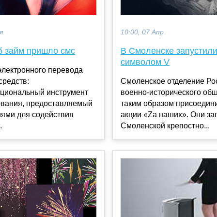
я
10:00, 07 Апр
б займ пришло смс
В Смоленске запустили
символом V
электронного перевода
средств:
Смоленское отделение Ро
циональный инструмент
военно-исторического об
вания, предоставляемый
таким образом присоедини
иями для содействия
акции «Za наших». Они за
.
Смоленской крепостно...