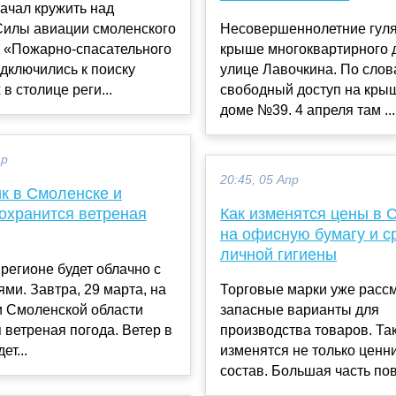
ачал кружить над
Силы авиации смоленского
Несовершеннолетние гуля
о «Пожарно-спасательного
крыше многоквартирного 
дключились к поиску
улице Лавочкина. По слов
в столице реги...
свободный доступ на крыш
доме №39. 4 апреля там ...
ар
20:45, 05 Апр
к в Смоленске и
охранится ветреная
Как изменятся цены в 
на офисную бумагу и с
личной гигиены
 регионе будет облачно с
ми. Завтра, 29 марта, на
Торговые марки уже расс
и Смоленской области
запасные варианты для
 ветреная погода. Ветер в
производства товаров. Так
ет...
изменятся не только ценни
состав. Большая часть по