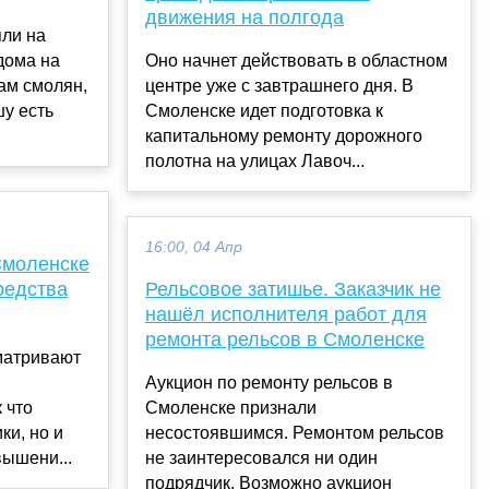
движения на полгода
ли на
дома на
Оно начнет действовать в областном
ам смолян,
центре уже с завтрашнего дня. В
у есть
Смоленске идет подготовка к
капитальному ремонту дорожного
полотна на улицах Лавоч...
16:00, 04 Апр
Смоленске
редства
Рельсовое затишье. Заказчик не
нашёл исполнителя работ для
ремонта рельсов в Смоленске
матривают
Аукцион по ремонту рельсов в
 что
Смоленске признали
ки, но и
несостоявшимся. Ремонтом рельсов
вышени...
не заинтересовался ни один
подрядчик. Возможно аукцион