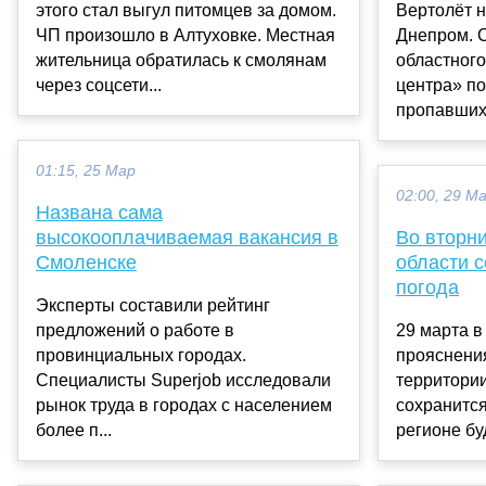
этого стал выгул питомцев за домом.
Вертолёт н
ЧП произошло в Алтуховке. Местная
Днепром. 
жительница обратилась к смолянам
областног
через соцсети...
центра» по
пропавших 
01:15, 25 Мар
02:00, 29 М
Названа сама
высокооплачиваемая вакансия в
Во вторни
Смоленске
области с
погода
Эксперты составили рейтинг
предложений о работе в
29 марта в
провинциальных городах.
прояснения
Специалисты Superjob исследовали
территори
рынок труда в городах с населением
сохранится
более п...
регионе буд