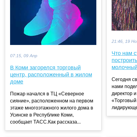
21:46, 19 Но
Что нам 
07:15, 09 Апр
построить
молочный 
В Коми загорелся торговый
центр, расположенный в жилом
Сегодня св
доме
нами поде
директор и
Пожар начался в ТЦ «Северное
«Торговый
сияние», расположенном на первом
лидирующег
этаже многоэтажного жилого дома в
Усинске в Республике Коми,
сообщает ТАСС.Как рассказа...