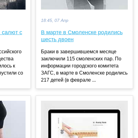
18:45, 07 Апр
 салют с
В марте в Смоленске родились
шесть двоен
ссийского
Браки в завершившемся месяце
щества
заключили 115 смоленских пар. По
лось к
информации городского комитета
пустили со
ЗАГС, в марте в Смоленске родились
217 детей (в феврале ...