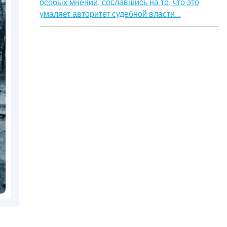
особых мнений, сославшись на то, что это
умаляет авторитет судебной власти...