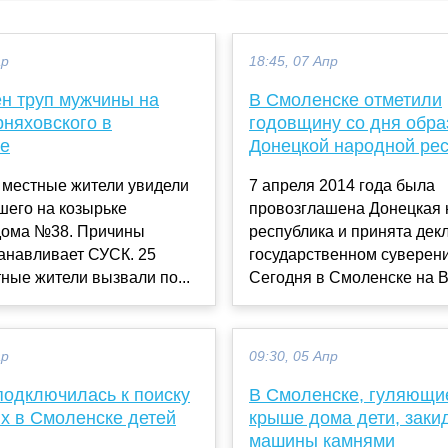
ар
18:45, 07 Апр
н труп мужчины на
В Смоленске отметили
рняховского в
годовщину со дня обра
е
Донецкой народной ре
 местные жители увидели
7 апреля 2014 года была
шего на козырьке
провозглашена Донецкая 
дома №38. Причины
республика и принята дек
анавливает СУСК. 25
государственном суверени
ные жители вызвали по...
Сегодня в Смоленске на В
ар
09:30, 05 Апр
подключилась к поиску
В Смоленске, гуляющи
х в Смоленске детей
крыше дома дети, заки
машины камнями