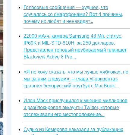
Голосовые сообщения — худшее, что
случалось со смартфонами? Вот 4 причины,
почему их любят и ненавидят...
22000 мА•ч, камера Samsung 48 Мп, стилус,
IP69K и MIL-STD-810H, за 250 долларов.
Представлен топовый неубиваемый планшет
Blackview Active 8 Pro...
«Я не хочу сказать, что мы лучше «яблока», но
мы за ним следуем», – глава «Горизонта»
сравнил белорусский ноутбук с MacBook...
Илон Маск прислушился к мнению миллионов
и разблокировал аккаунты Twitter, которые
отслеживали его местоположение...
Судью из Кемерова наказали за публикацию