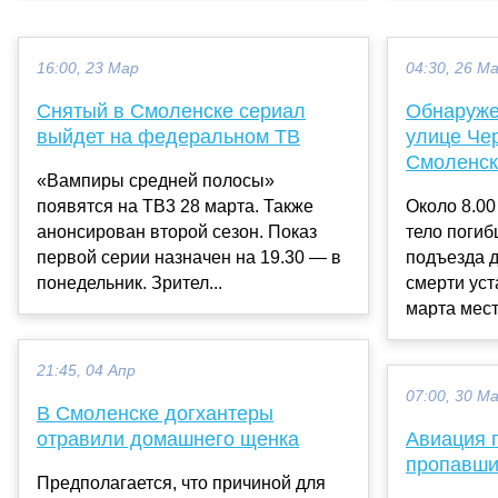
16:00, 23 Мар
04:30, 26 М
Снятый в Смоленске сериал
Обнаруже
выйдет на федеральном ТВ
улице Че
Смоленск
«Вампиры средней полосы»
появятся на ТВ3 28 марта. Также
Около 8.00
анонсирован второй сезон. Показ
тело погиб
первой серии назначен на 19.30 — в
подъезда 
понедельник. Зрител...
смерти уст
марта мест
21:45, 04 Апр
07:00, 30 М
В Смоленске догхантеры
отравили домашнего щенка
Авиация 
пропавши
Предполагается, что причиной для