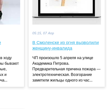
05:15, 07 Апр
е
В Смоленске из огня вызволили
женщину-инвалида
в ходу
ЧП произошло 5 апреля на улице
еры бывают
Академика Петрова.
рые,
Предварительная причина пожара —
ых и
электротехническая. Возгорание
а...
заметили жильцы одного из час...