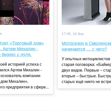
я
17:45, 14 Апр
стоит «Торговый дом»
Мотосезон в Смоленск
. Артем Михалин -
начинается … с чего?
бизнес с нуля.
У опытных мотоциклистов 
оей историей успеха с
старая поговорка: «Байк
лился Артем Михалин -
двух видов. Первые – ста
 основатель компании
вторые – быстрые. Быстр
 дом Михалин»,
старых ещё никто не встреч
о предприятия в сфере...