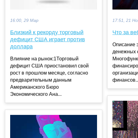
17:51, 21 Но
16:00, 29 Мар
Что за ве
Близкий к рекорду торговый
дефицит США играет против
Описание 
доллара
денежных 
Многофунк
Влияние на рынок:1Торговый
финансиро
дефицит США приостановил свой
организац
рост в прошлом месяце, согласно
финансов..
предварительным данным
Американского Бюро
Экономического Ана...