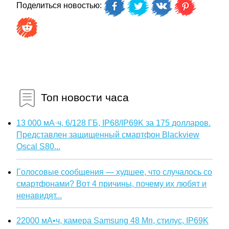
Поделиться новостью:
Топ новости часа
13 000 мА·ч, 6/128 ГБ, IP68/IP69K за 175 долларов.
Представлен защищенный смартфон Blackview
Oscal S80...
Голосовые сообщения — худшее, что случалось со
смартфонами? Вот 4 причины, почему их любят и
ненавидят...
22000 мА•ч, камера Samsung 48 Мп, стилус, IP69K