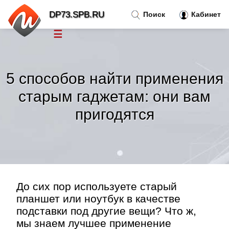
DP73.SPB.RU
Поиск
Кабинет
☰
Новости
»
5 способов найти применения
Тренды новостей
»
старым гаджетам: они вам
пригодятся
Рубрики
»
Правила
»
Контакт
»
До сих пор используете старый
планшет или ноутбук в качестве
подставки под другие вещи? Что ж,
мы знаем лучшее применение