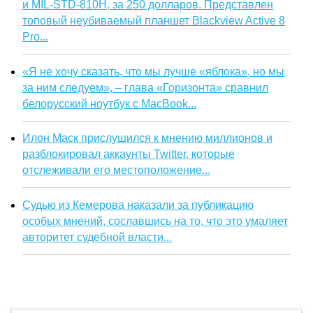
и MIL-STD-810H, за 250 долларов. Представлен
топовый неубиваемый планшет Blackview Active 8
Pro...
«Я не хочу сказать, что мы лучше «яблока», но мы
за ним следуем», – глава «Горизонта» сравнил
белорусский ноутбук с MacBook...
Илон Маск прислушился к мнению миллионов и
разблокировал аккаунты Twitter, которые
отслеживали его местоположение...
Судью из Кемерова наказали за публикацию
особых мнений, сославшись на то, что это умаляет
авторитет судебной власти...