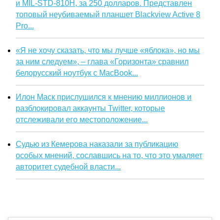
и MIL-STD-810H, за 250 долларов. Представлен
топовый неубиваемый планшет Blackview Active 8
Pro...
«Я не хочу сказать, что мы лучше «яблока», но мы
за ним следуем», – глава «Горизонта» сравнил
белорусский ноутбук с MacBook...
Илон Маск прислушился к мнению миллионов и
разблокировал аккаунты Twitter, которые
отслеживали его местоположение...
Судью из Кемерова наказали за публикацию
особых мнений, сославшись на то, что это умаляет
авторитет судебной власти...