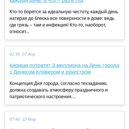
каждый день, а что – раз в год
Кто-то борется за идеальную чистоту, каждый день
натирая до блеска все поверхности в доме: ведь
где грязь – там и инфекция! Кто-то, наоборот,
относит...
02:30, 07 Апр
Кириши потратят 3 миллиона на День города
с Денисом Клявером и оркестром
Концепция Дня города, согласно техзаданию,
должна создавать атмосферу праздничного и
патриотического настроения....
07:45, 22 Мар