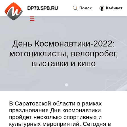
DP73.SPB.RU
Поиск
Кабинет
☰
Новости
»
День Космонавтики-2022:
Тренды новостей
»
мотоциклисты, велопробег,
выставки и кино
Рубрики
»
Правила
»
Контакт
»
В Саратовской области в рамках
празднования Дня космонавтики
пройдет несколько спортивных и
культурных мероприятий. Сегодня в