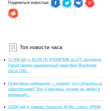
Поделиться новостью:
Топ новости часа
13 000 мА·ч, 6/128 ГБ, IP68/IP69K за 175 долларов.
Представлен защищенный смартфон Blackview
Oscal S80...
Голосовые сообщения — худшее, что случалось со
смартфонами? Вот 4 причины, почему их любят и
ненавидят...
22000 мА•ч, камера Samsung 48 Мп, стилус, IP69K