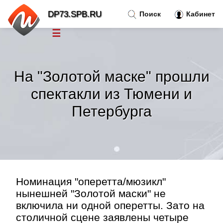
DP73.SPB.RU
Поиск
Кабинет
☰
Новости
»
На "Золотой маске" прошли
Тренды новостей
»
спектакли из Тюмени и
Петербурга
Рубрики
»
Правила
»
Контакт
»
Номинация "оперетта/мюзикл"
нынешней "Золотой маски" не
включила ни одной оперетты. Зато на
столичной сцене заявлены четыре