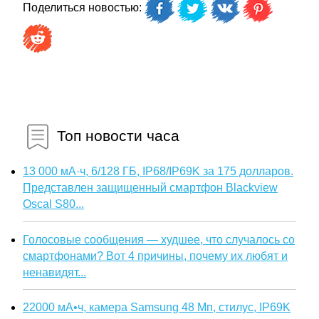
Поделиться новостью:
Топ новости часа
13 000 мА·ч, 6/128 ГБ, IP68/IP69K за 175 долларов.
Представлен защищенный смартфон Blackview
Oscal S80...
Голосовые сообщения — худшее, что случалось со
смартфонами? Вот 4 причины, почему их любят и
ненавидят...
22000 мА•ч, камера Samsung 48 Мп, стилус, IP69K