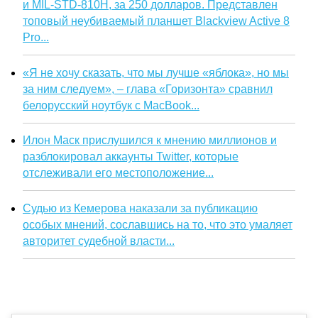
и MIL-STD-810H, за 250 долларов. Представлен
топовый неубиваемый планшет Blackview Active 8
Pro...
«Я не хочу сказать, что мы лучше «яблока», но мы
за ним следуем», – глава «Горизонта» сравнил
белорусский ноутбук с MacBook...
Илон Маск прислушился к мнению миллионов и
разблокировал аккаунты Twitter, которые
отслеживали его местоположение...
Судью из Кемерова наказали за публикацию
особых мнений, сославшись на то, что это умаляет
авторитет судебной власти...