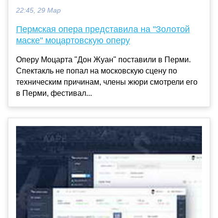
22:45, 29 Мар
Пермская опера представила на "Золотой
маске" моцартовскую оперу
Оперу Моцарта "Дон Жуан" поставили в Перми.
Спектакль не попал на московскую сцену по
техническим причинам, члены жюри смотрели его
в Перми, фестивал...