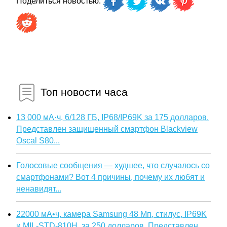
Поделиться новостью:
Топ новости часа
13 000 мА·ч, 6/128 ГБ, IP68/IP69K за 175 долларов.
Представлен защищенный смартфон Blackview
Oscal S80...
Голосовые сообщения — худшее, что случалось со
смартфонами? Вот 4 причины, почему их любят и
ненавидят...
22000 мА•ч, камера Samsung 48 Мп, стилус, IP69K
и MIL-STD-810H, за 250 долларов. Представлен