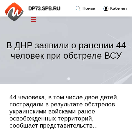
DP73.SPB.RU
Поиск
Кабинет
☰
Новости
»
В ДНР заявили о ранении 44
Тренды новостей
»
человек при обстреле ВСУ
Рубрики
»
Правила
»
44 человека, в том числе двое детей,
Контакт
»
пострадали в результате обстрелов
украинскими войсками ранее
освобожденных территорий,
сообщает представительств...