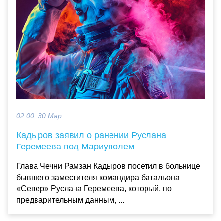
02:00, 30 Мар
Кадыров заявил о ранении Руслана
Геремеева под Мариуполем
Глава Чечни Рамзан Кадыров посетил в больнице
бывшего заместителя командира батальона
«Север» Руслана Геремеева, который, по
предварительным данным, ...