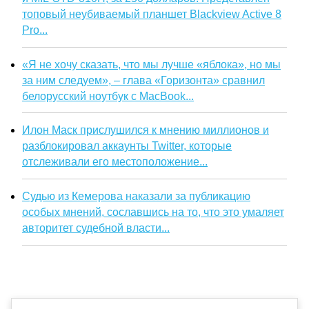
топовый неубиваемый планшет Blackview Active 8
Pro...
«Я не хочу сказать, что мы лучше «яблока», но мы
за ним следуем», – глава «Горизонта» сравнил
белорусский ноутбук с MacBook...
Илон Маск прислушился к мнению миллионов и
разблокировал аккаунты Twitter, которые
отслеживали его местоположение...
Судью из Кемерова наказали за публикацию
особых мнений, сославшись на то, что это умаляет
авторитет судебной власти...