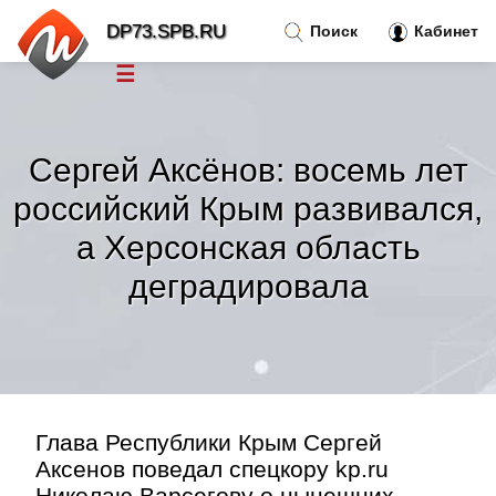
DP73.SPB.RU
Поиск
Кабинет
☰
Новости
»
Сергей Аксёнов: восемь лет
Тренды новостей
»
российский Крым развивался,
а Херсонская область
Рубрики
»
деградировала
Правила
»
Контакт
»
Глава Республики Крым Сергей
Аксенов поведал спецкору kp.ru
Николаю Варсегову о нынешних