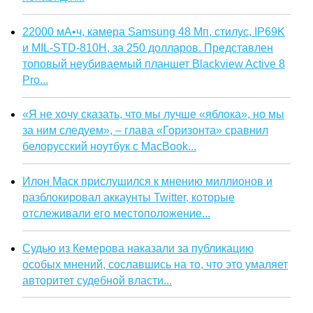
22000 мА•ч, камера Samsung 48 Мп, стилус, IP69K
и MIL-STD-810H, за 250 долларов. Представлен
топовый неубиваемый планшет Blackview Active 8
Pro...
«Я не хочу сказать, что мы лучше «яблока», но мы
за ним следуем», – глава «Горизонта» сравнил
белорусский ноутбук с MacBook...
Илон Маск прислушился к мнению миллионов и
разблокировал аккаунты Twitter, которые
отслеживали его местоположение...
Судью из Кемерова наказали за публикацию
особых мнений, сославшись на то, что это умаляет
авторитет судебной власти...