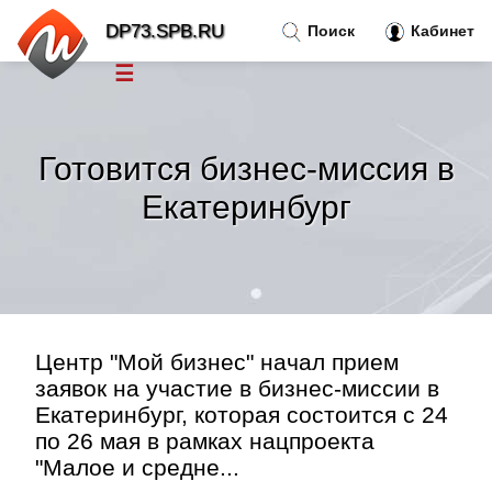
DP73.SPB.RU
Поиск
Кабинет
☰
Новости
»
Готовится бизнес-миссия в
Тренды новостей
»
Екатеринбург
Рубрики
»
Правила
»
Центр "Мой бизнес" начал прием
Контакт
»
заявок на участие в бизнес-миссии в
Екатеринбург, которая состоится с 24
по 26 мая в рамках нацпроекта
"Малое и средне...