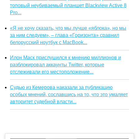
топовый неубиваемый планшет Blackview Active 8
Pro...
«Я не хочу сказать, что мы лучше «яблока», но мы
за ним следуем», – глава «Горизонта» сравнил
белорусский ноутбук с MacBook...
Илон Маск прислушился к мнению миллионов и
разблокировал аккаунты Twitter, которые
отслеживали его местоположение...
Судью из Кемерова наказали за публикацию
особых мнений, сославшись на то, что это умаляет
авторитет судебной власти...