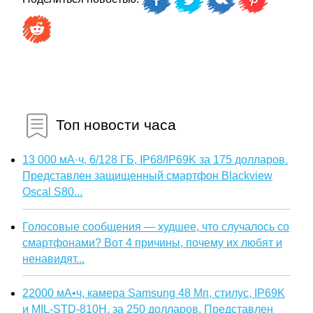
Топ новости часа
13 000 мА·ч, 6/128 ГБ, IP68/IP69K за 175 долларов.
Представлен защищенный смартфон Blackview
Oscal S80...
Голосовые сообщения — худшее, что случалось со
смартфонами? Вот 4 причины, почему их любят и
ненавидят...
22000 мА•ч, камера Samsung 48 Мп, стилус, IP69K
и MIL-STD-810H, за 250 долларов. Представлен