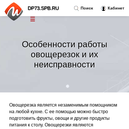
DP73.SPB.RU
Поиск
Кабинет
☰
Новости
»
Особенности работы
Тренды новостей
»
овощерезок и их
неисправности
Рубрики
»
Правила
»
Контакт
»
Овощерезка является незаменимым помощником
на любой кухне. С ее помощью можно быстро
подготовить фрукты, овощи и другие продукты
питания к столу. Овощерезки являются