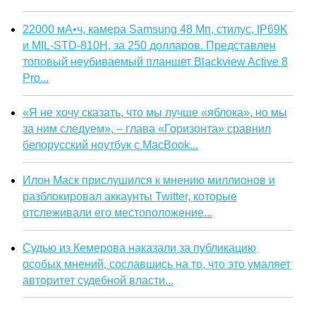
22000 мА•ч, камера Samsung 48 Мп, стилус, IP69K
и MIL-STD-810H, за 250 долларов. Представлен
топовый неубиваемый планшет Blackview Active 8
Pro...
«Я не хочу сказать, что мы лучше «яблока», но мы
за ним следуем», – глава «Горизонта» сравнил
белорусский ноутбук с MacBook...
Илон Маск прислушился к мнению миллионов и
разблокировал аккаунты Twitter, которые
отслеживали его местоположение...
Судью из Кемерова наказали за публикацию
особых мнений, сославшись на то, что это умаляет
авторитет судебной власти...