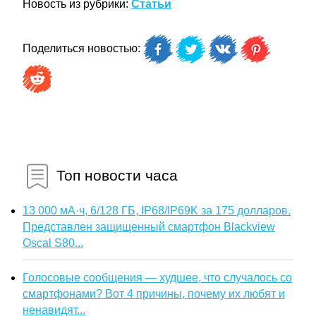
Новость из рубрики:
Статьи
Поделиться новостью:
Топ новости часа
13 000 мА·ч, 6/128 ГБ, IP68/IP69K за 175 долларов.
Представлен защищенный смартфон Blackview
Oscal S80...
Голосовые сообщения — худшее, что случалось со
смартфонами? Вот 4 причины, почему их любят и
ненавидят...