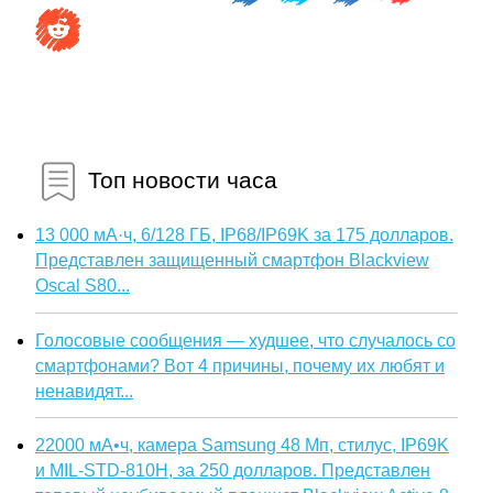
Топ новости часа
13 000 мА·ч, 6/128 ГБ, IP68/IP69K за 175 долларов.
Представлен защищенный смартфон Blackview
Oscal S80...
Голосовые сообщения — худшее, что случалось со
смартфонами? Вот 4 причины, почему их любят и
ненавидят...
22000 мА•ч, камера Samsung 48 Мп, стилус, IP69K
и MIL-STD-810H, за 250 долларов. Представлен