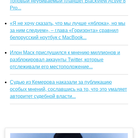
топовый неубиваемый планшет Blackview Active 8
Pro...
«Я не хочу сказать, что мы лучше «яблока», но мы
за ним следуем», – глава «Горизонта» сравнил
белорусский ноутбук с MacBook...
Илон Маск прислушился к мнению миллионов и
разблокировал аккаунты Twitter, которые
отслеживали его местоположение...
Судью из Кемерова наказали за публикацию
особых мнений, сославшись на то, что это умаляет
авторитет судебной власти...