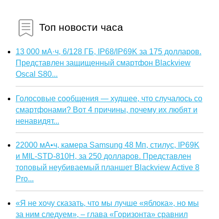
Топ новости часа
13 000 мА·ч, 6/128 ГБ, IP68/IP69K за 175 долларов.
Представлен защищенный смартфон Blackview
Oscal S80...
Голосовые сообщения — худшее, что случалось со
смартфонами? Вот 4 причины, почему их любят и
ненавидят...
22000 мА•ч, камера Samsung 48 Мп, стилус, IP69K
и MIL-STD-810H, за 250 долларов. Представлен
топовый неубиваемый планшет Blackview Active 8
Pro...
«Я не хочу сказать, что мы лучше «яблока», но мы
за ним следуем», – глава «Горизонта» сравнил