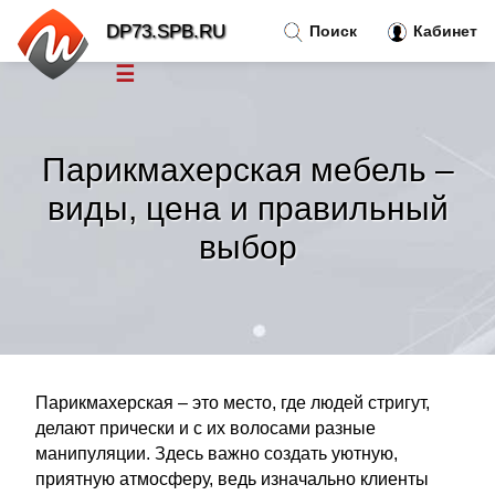
DP73.SPB.RU
Поиск
Кабинет
☰
Новости
»
Парикмахерская мебель –
Тренды новостей
»
виды, цена и правильный
выбор
Рубрики
»
Правила
»
Контакт
»
Парикмахерская – это место, где людей стригут,
делают прически и с их волосами разные
манипуляции. Здесь важно создать уютную,
приятную атмосферу, ведь изначально клиенты