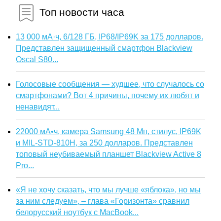
Топ новости часа
13 000 мА·ч, 6/128 ГБ, IP68/IP69K за 175 долларов.
Представлен защищенный смартфон Blackview
Oscal S80...
Голосовые сообщения — худшее, что случалось со
смартфонами? Вот 4 причины, почему их любят и
ненавидят...
22000 мА•ч, камера Samsung 48 Мп, стилус, IP69K
и MIL-STD-810H, за 250 долларов. Представлен
топовый неубиваемый планшет Blackview Active 8
Pro...
«Я не хочу сказать, что мы лучше «яблока», но мы
за ним следуем», – глава «Горизонта» сравнил
белорусский ноутбук с MacBook...