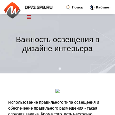
DP73.SPB.RU
Поиск
Кабинет
☰
Новости
»
Важность освещения в
Тренды новостей
»
дизайне интерьера
Рубрики
»
Правила
»
Контакт
»
Использование правильного типа освещения и
обеспечение правильного размещения - такая
сложная задача. Кроме того, есть несколько