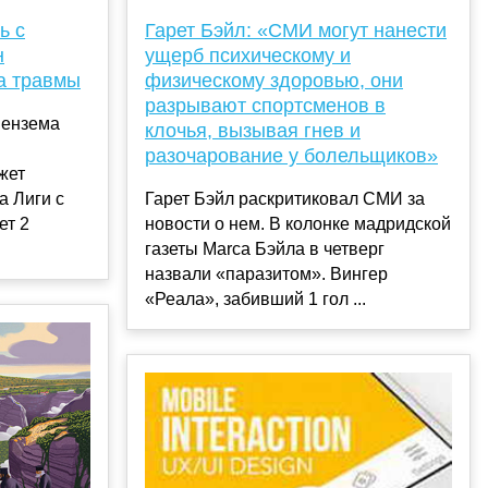
ь с
Гарет Бэйл: «СМИ могут нанести
н
ущерб психическому и
за травмы
физическому здоровью, они
разрывают спортсменов в
Бензема
клочья, вызывая гнев и
разочарование у болельщиков»
жет
а Лиги с
Гарет Бэйл раскритиковал СМИ за
ет 2
новости о нем. В колонке мадридской
газеты Marca Бэйла в четверг
назвали «паразитом». Вингер
«Реала», забивший 1 гол ...