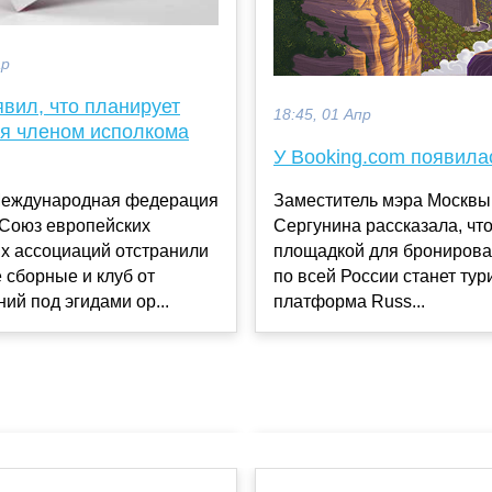
ар
вил, что планирует
18:45, 01 Апр
ся членом исполкома
У Booking.com появила
Заместитель мэра Москвы
Международная федерация
Сергунина рассказала, чт
 Союз европейских
площадкой для бронирова
х ассоциаций отстранили
по всей России станет тур
 сборные и клуб от
платформа Russ...
ий под эгидами ор...