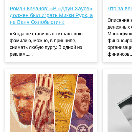
Роман Качанов: «В «Даун Хаусе»
Что за ве
должен был играть Микки Рурк, а
Описание 
не Ваня Охлобыстин»
денежных 
«Когда не ставишь в титрах свою
Многофунк
фамилию, можно, в принципе,
финансиро
снимать любую пургу. В одной из
организац
реклам......
финансов..