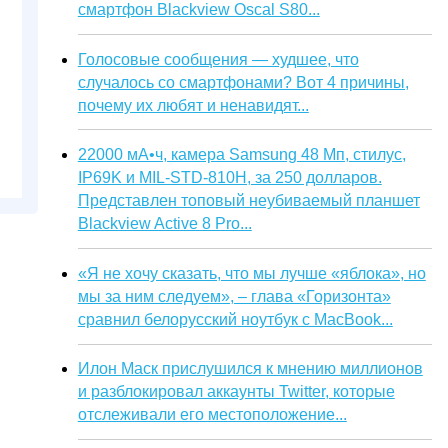
смартфон Blackview Oscal S80...
Голосовые сообщения — худшее, что
случалось со смартфонами? Вот 4 причины,
почему их любят и ненавидят...
22000 мА•ч, камера Samsung 48 Мп, стилус,
IP69K и MIL-STD-810H, за 250 долларов.
Представлен топовый неубиваемый планшет
Blackview Active 8 Pro...
«Я не хочу сказать, что мы лучше «яблока», но
мы за ним следуем», – глава «Горизонта»
сравнил белорусский ноутбук с MacBook...
Илон Маск прислушился к мнению миллионов
и разблокировал аккаунты Twitter, которые
отслеживали его местоположение...