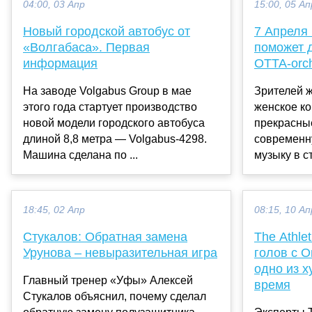
04:00, 03 Апр
15:00, 05 Ап
Новый городской автобус от
7 Апреля
«Волгабаса». Первая
поможет 
информация
ОТТА-orch
На заводе Volgabus Group в мае
Зрителей ж
этого года стартует производство
женское ко
новой модели городского автобуса
прекрасны
длиной 8,8 метра — Volgabus-4298.
современн
Машина сделана по ...
музыку в с
18:45, 02 Апр
08:15, 10 Ап
Стукалов: Обратная замена
The Athle
Урунова – невыразительная игра
голов с 
одно из х
Главный тренер «Уфы» Алексей
время
Стукалов объяснил, почему сделал