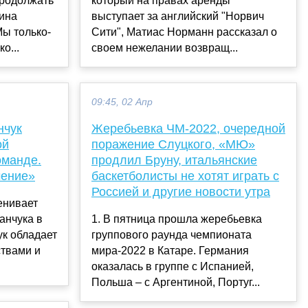
продолжать
который на правах аренды
аина
выступает за английский "Норвич
Мы только-
Сити", Матиас Норманн рассказал о
о...
своем нежелании возвращ...
09:45, 02 Апр
нчук
Жеребьевка ЧМ-2022, очередной
ой
поражение Слуцкого, «МЮ»
оманде.
продлил Бруну, итальянские
чение»
баскетболисты не хотят играть с
Россией и другие новости утра
енивает
анчука в
1. В пятница прошла жеребьевка
ук обладает
группового раунда чемпионата
твами и
мира-2022 в Катаре. Германия
оказалась в группе с Испанией,
Польша – с Аргентиной, Португ...