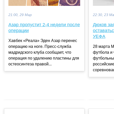
21:00, 29 Мар
22:30, 23 М
Азар пропустит 2-4 недели после
Дюков зая
операции
оставать
УЕФА
Хавбек «Реала» Эден Азар перенес
операцию на ноге. Пресс-служба
28 марта 
мадридского клуба сообщает, что
футбола и
операция по удалению пластины для
футбольны
остеосинтеза правой...
российские
соревнован