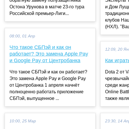
обратную замену полузащитника
Эксперты T
Остона Урунова в матче 23-го тура
и Дом Лущ
Российской премьер-Лиги...
традицион
клубов Нац
(НХЛ). "Ваш
08:00, 01 Апр
Что такое СБПэй и как он
12:09, 20 Ян
работает? Это замена Apple Pay
и Google Pay от Центробанка
Как играт
Что такое СБПэй и как он работает?
Dota 2 от V
Это замена Apple Pay и Google Pay
чрезвычай
от Центробанка 1 апреля начнёт
среди жанр
полноценно работать приложение
Online Batt
СБПэй, выпущенное ...
также являе
10:00, 25 Мар
23:30, 14 Ап