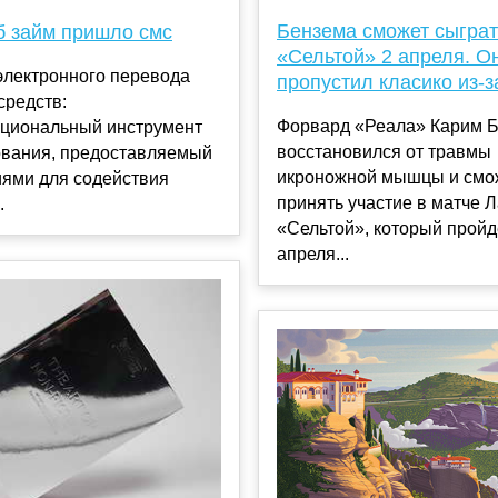
Бензема сможет сыграт
б займ пришло смс
«Сельтой» 2 апреля. О
электронного перевода
пропустил класико из-
средств:
Форвард «Реала» Карим 
циональный инструмент
восстановился от травмы
вания, предоставляемый
икроножной мышцы и смо
иями для содействия
принять участие в матче Л
.
«Сельтой», который пройд
апреля...