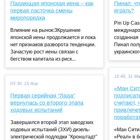
Падающая японская иена – как
Пинап: чт
первая ласточка смены
играть?
миропорядка
Pin Up Cas
Влияние на рынок:3Крушение
междунаро
японской иены продолжается и пока
созданная 
нет признаков разворота тенденции.
Пинап пол
Зачастую рост иены связан с
украинского
бегством капитала из риск...
15:45, 31 М
03:30, 15 Апр
«Ман Сити
Первая серийная "Лада"
подписат
вернулась со второго этапа
считают,
ходовых испытаний
привлече
поработа
Завершился второй этап заводских
ходовых испытаний (ЗХИ) дизель-
«Ман Сити»
электрической подлодки "Кронштадт"
«Реал» в б