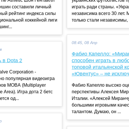
he Athletic Шон Гентайлл
украинских футболистов 
ишин составили личный
играть ради страны. «Укр
ный рейтинг индекса силы
независима всего 30 лет. 
иональной хоккейной лиги
только стали независимы, к
инг...
08:45, 08 Апр
в
Фабио Капелло: «Мира
ь в Dota 2
способен играть в люб
топовой итальянской к
alve Corporation -
«Ювентус» – не исклю
но популярная видеоигра
ов MOBA (Multiplayer
Фабио Капелло высоко оц
le Area). Игра дота 2 бетс
перспективы Алексея Мир
тся од...
Италии. «Алексей Миранч
большими игровыми качес
талантом. Думаю, он ...
р