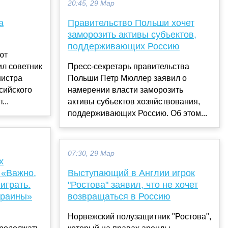
20:45, 29 Мар
а
Правительство Польши хочет
заморозить активы субъектов,
поддерживающих Россию
ют
ил советник
Пресс-секретарь правительства
нистра
Польши Петр Мюллер заявил о
сийского
намерении власти заморозить
...
активы субъектов хозяйствования,
поддерживающих Россию. Об этом...
07:30, 29 Мар
х
 «Важно,
Выступающий в Англии игрок
играть.
"Ростова" заявил, что не хочет
краины»
возвращаться в Россию
Норвежский полузащитник "Ростова",