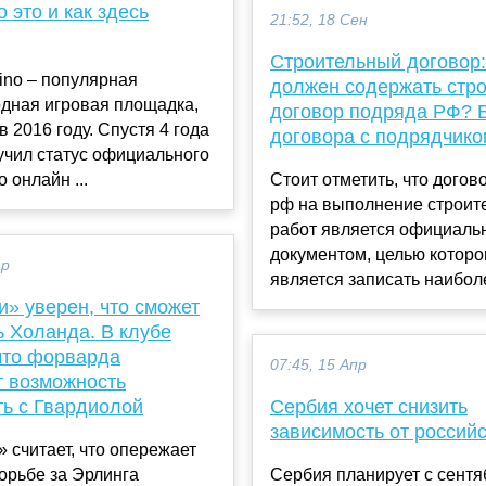
о это и как здесь
21:52, 18 Сен
Строительный договор:
ino – популярная
должен содержать стр
дная игровая площадка,
договор подряда РФ? 
в 2016 году. Спустя 4 года
договора с подрядчико
учил статус официального
 онлайн ...
Стоит отметить, что догов
рф на выполнение строит
работ является официал
документом, целью которо
ар
является записать наиболе
» уверен, что сможет
ь Холанда. В клубе
 что форварда
07:45, 15 Апр
т возможность
ть с Гвардиолой
Сербия хочет снизить
зависимость от российс
 считает, что опережает
орьбе за Эрлинга
Сербия планирует с сентя