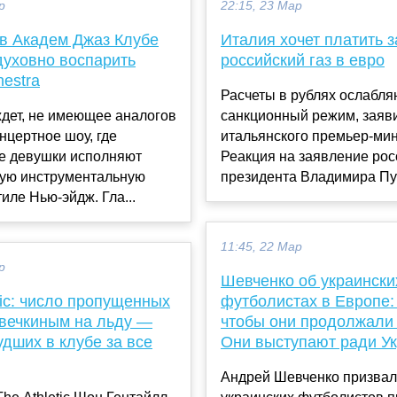
р
22:15, 23 Мар
 в Академ Джаз Клубе
Италия хочет платить з
духовно воспарить
российский газ в евро
estra
Расчеты в рублях ослабля
дет, не имеющее аналогов
санкционный режим, заяв
нцертное шоу, где
итальянского премьер-ми
е девушки исполняют
Реакция на заявление рос
ую инструментальную
президента Владимира Пут
тиле Нью-эйдж. Гла...
11:45, 22 Мар
р
Шевченко об украински
tic: число пропущенных
футболистах в Европе:
Овечкиным на льду —
чтобы они продолжали 
удших в клубе за все
Они выступают ради У
Андрей Шевченко призвал