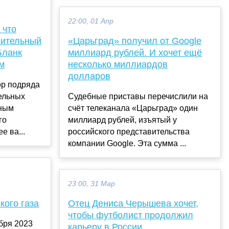
22:00, 01 Апр
 что
оительный
«Царьград» получил от Google
Бланк
миллиард рублей. И хочет ещё
м
несколько миллиардов
долларов
ор подряда
ельных
Cудебные приставы перечислили на
ьным
счёт телеканала «Царьград» один
го
миллиард рублей, изъятый у
е ва...
российского представительства
компании Google. Эта сумма ...
23:00, 31 Мар
кого газа
Отец Дениса Черышева хочет,
чтобы футболист продолжил
бря 2023
карьеру в России