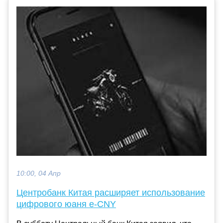
10:00, 04 Апр
Центробанк Китая расширяет использование
цифрового юаня e-CNY