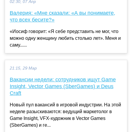
02:30, 07 Апр
Валерия: «Мне сказали: «А вы понимаете,
что всех бесите?»
«Иосиф говорит: «Я себе представить не мог, что
можно одну женщину любить столько лет». Меня и
саму......
21:15, 29 Мар
Вакансии недели: сотрудников ищут Game
Insight, Vector Games (SberGames) и Deus
Craft
Новый пул вакансий в игровой индустрии. На этой
неделе разыскиваются: ведущий маркетолог в
Game Insight, VFX-художник в Vector Games
(SberGames) и ге...