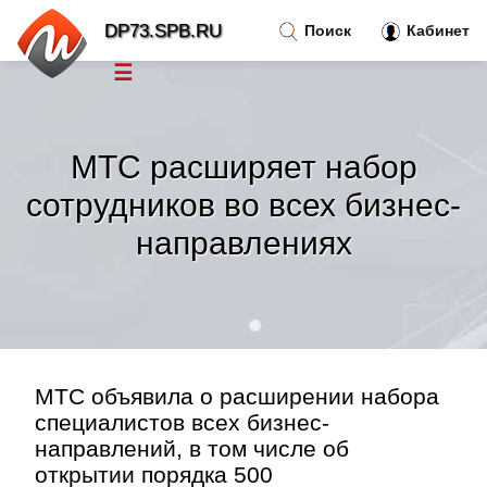
DP73.SPB.RU
Поиск
Кабинет
☰
Новости
»
МТС расширяет набор
Тренды новостей
»
сотрудников во всех бизнес-
направлениях
Рубрики
»
Правила
»
Контакт
»
МТС объявила о расширении набора
специалистов всех бизнес-
направлений, в том числе об
открытии порядка 500