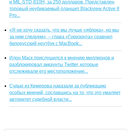
и MIL-STD-810H, за 250 долларов. Представлен
топовый неубиваемый планшет Blackview Active 8
Pro...
«Я не хочу сказать, что мы лучше «яблока», но мы
за ним следуем», – глава «Горизонта» сравнил
белорусский ноутбук с MacBook...
Илон Маск прислушился к мнению миллионов и
разблокировал аккаунты Twitter, которые
отслеживали его местоположение...
Судью из Кемерова наказали за публикацию
особых мнений, сославшись на то, что это умаляет
авторитет судебной власти...