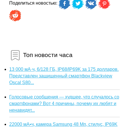
Поделиться новостью:
Топ новости часа
13 000 мА·ч, 6/128 ГБ, IP68/IP69K за 175 долларов.
Представлен защищенный смартфон Blackview
Oscal S80...
Голосовые сообщения — худшее, что случалось со
смартфонами? Вот 4 причины, почему их любят и
ненавидят...
22000 мА•ч, камера Samsung 48 Мп, стилус, IP69K