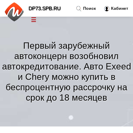
DP73.SPB.RU
Поиск
Кабинет
☰
Новости
»
Первый зарубежный
Тренды новостей
»
автоконцерн возобновил
автокредитование. Авто Exeed
Рубрики
»
и Chery можно купить в
беспроцентную рассрочку на
Правила
»
срок до 18 месяцев
Контакт
»