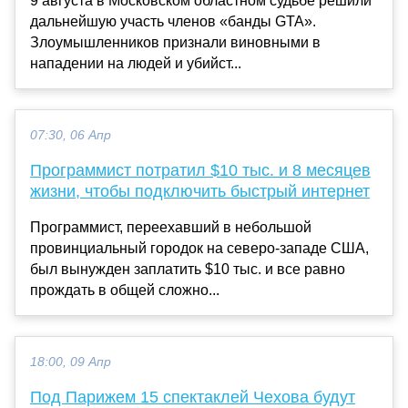
9 августа в Московском областном судьбе решили
дальнейшую участь членов «банды GTA».
Злоумышленников признали виновными в
нападении на людей и убийст...
07:30, 06 Апр
Программист потратил $10 тыс. и 8 месяцев
жизни, чтобы подключить быстрый интернет
Программист, переехавший в небольшой
провинциальный городок на северо-западе США,
был вынужден заплатить $10 тыс. и все равно
прождать в общей сложно...
18:00, 09 Апр
Под Парижем 15 спектаклей Чехова будут