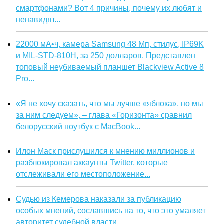
смартфонами? Вот 4 причины, почему их любят и
ненавидят...
22000 мА•ч, камера Samsung 48 Мп, стилус, IP69K
и MIL-STD-810H, за 250 долларов. Представлен
топовый неубиваемый планшет Blackview Active 8
Pro...
«Я не хочу сказать, что мы лучше «яблока», но мы
за ним следуем», – глава «Горизонта» сравнил
белорусский ноутбук с MacBook...
Илон Маск прислушился к мнению миллионов и
разблокировал аккаунты Twitter, которые
отслеживали его местоположение...
Судью из Кемерова наказали за публикацию
особых мнений, сославшись на то, что это умаляет
авторитет судебной власти...