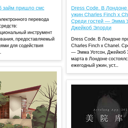
б займ пришло смс
Dress Code. В Лондоне
ужин Charles Finch x Ch
электронного перевода
Среди гостей — Эмма У
средств:
Джейкоб Элорди
циональный инструмент
вания, предоставляемый
Dress Code. В Лондоне п
иями для содействия
Charles Finch x Chanel. С
.
— Эмма Уотсон, Джейкоб 
марта в Лондоне состоялс
ежегодный ужин, уст...