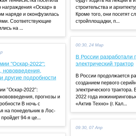
кая теннисистка посетила
будут ходить на лекции в 
 награждения «Оскар» в
строительства и архитект
ом наряде и оконфузилась
Кроме того, они посетят 
тями. Соответствующие
стройплощадки, п...
лись на ...
00:30, 24 Мар
ар
В России разработали
мии "Оскар-2022":
электрический трактор
, нововведения,
В России продолжается ра
 и другие подробности
созданием первого серий
ии "Оскар-2022":
электрического трактора. 
 нововведения, прогнозы и
2022 года инжиниринговы
робности В ночь с
«Актив Техно» (г. Кал...
я на понедельник в Лос-
пройдет 94-я це...
09:30, 07 Апр