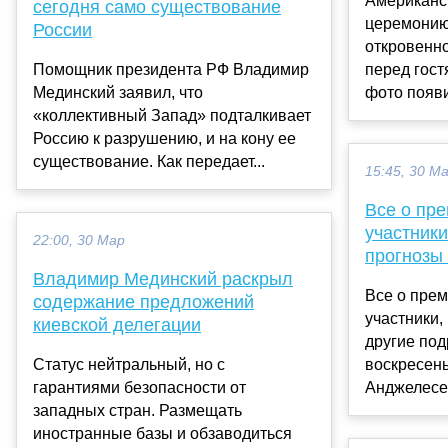
Американс
сегодня само существование
церемонию
России
откровенн
Помощник президента РФ Владимир
перед гос
Мединский заявил, что
фото появи
«коллективный Запад» подталкивает
Россию к разрушению, и на кону ее
существование. Как передает...
15:45, 30 М
Все о пре
участники
22:00, 30 Мар
прогнозы
Владимир Мединский раскрыл
Все о прем
содержание предложений
участники,
киевской делегации
другие под
Статус нейтральный, но с
воскресень
гарантиями безопасности от
Анджелесе 
западных стран. Размещать
иностранные базы и обзаводиться