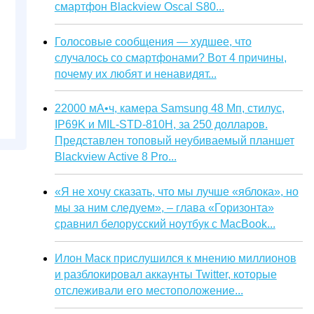
смартфон Blackview Oscal S80...
Голосовые сообщения — худшее, что
случалось со смартфонами? Вот 4 причины,
почему их любят и ненавидят...
22000 мА•ч, камера Samsung 48 Мп, стилус,
IP69K и MIL-STD-810H, за 250 долларов.
Представлен топовый неубиваемый планшет
Blackview Active 8 Pro...
«Я не хочу сказать, что мы лучше «яблока», но
мы за ним следуем», – глава «Горизонта»
сравнил белорусский ноутбук с MacBook...
Илон Маск прислушился к мнению миллионов
и разблокировал аккаунты Twitter, которые
отслеживали его местоположение...