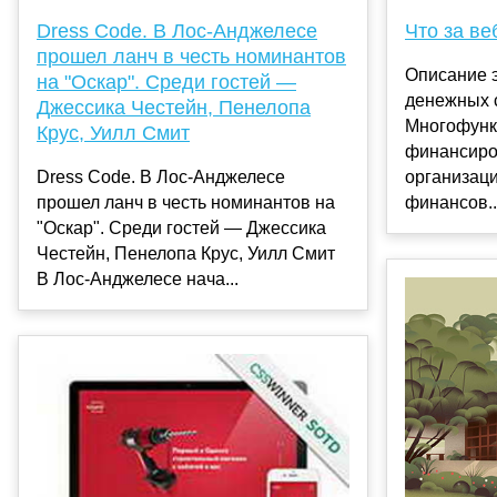
Dress Code. В Лос-Анджелесе
Что за ве
прошел ланч в честь номинантов
Описание 
на "Оскар". Среди гостей —
денежных 
Джессика Честейн, Пенелопа
Многофунк
Крус, Уилл Смит
финансиро
Dress Code. В Лос-Анджелесе
организац
прошел ланч в честь номинантов на
финансов..
"Оскар". Среди гостей — Джессика
Честейн, Пенелопа Крус, Уилл Смит
В Лос-Анджелесе нача...