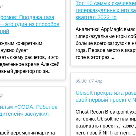
Топ-10 самых скачива
ар
гиперказуальных игр з
Громов: Продажа газа
квартал 2022-го
— это один из способов
Аналитики AppMagic выяс
кций
гиперказуальные игры со
каждым конкретным
больше всего загрузок в н
 нужно будет
года. Первое место в ква
ать схему расчетов, и это
топе в этот раз ...
ределенное время Алексей
авный директор по эн...
09:30, 07 Апр
Ubisoft прекратила раз
ар
свой первый проект с 
ильм «CODA: Ребёнок
Ghost Recon Breakpoint ух
одителей» заслужил
историю. Ubisoft не плани
развивать проект, а также
шей церемонии картина
него новый NFT-контент....