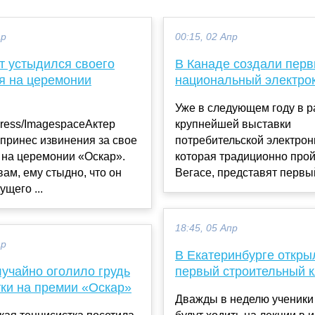
ар
00:15, 02 Апр
т устыдился своего
В Канаде создали пер
я на церемонии
национальный электро
Уже в следующем году в р
press/ImagespaceАктер
крупнейшей выставки
принес извинения за свое
потребительской электрон
 на церемонии «Оскар».
которая традиционно прой
вам, ему стыдно, что он
Вегасе, представят первый
ущего ...
18:45, 05 Апр
ар
В Екатеринбурге откры
лучайно оголило грудь
первый строительный 
тки на премии «Оскар»
Дважды в неделю ученики