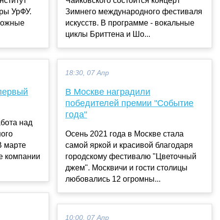
институт
Чайковского состоится концерт
уры УрФУ.
Зимнего международного фестиваля
сложные
искусств. В программе - вокальные
циклы Бриттена и Шо...
18:30, 07 Апр
 первый
В Москве наградили
победителей премии "Событие
года"
бота над
ного
Осень 2021 года в Москве стала
В марте
самой яркой и красивой благодаря
е компании
городскому фестивалю "Цветочный
джем". Москвичи и гости столицы
любовались 12 огромны...
10:00, 07 Апр