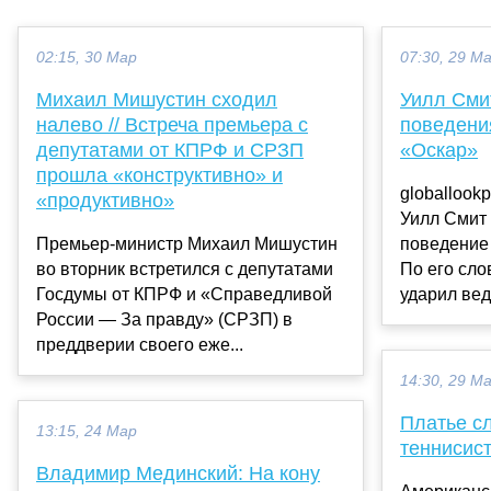
02:15, 30 Мар
07:30, 29 М
Михаил Мишустин сходил
Уилл Сми
налево // Встреча премьера с
поведени
депутатами от КПРФ и СРЗП
«Оскар»
прошла «конструктивно» и
globallook
«продуктивно»
Уилл Смит 
Премьер-министр Михаил Мишустин
поведение
во вторник встретился с депутатами
По его сло
Госдумы от КПРФ и «Справедливой
ударил вед
России — За правду» (СРЗП) в
преддверии своего еже...
14:30, 29 М
Платье с
13:15, 24 Мар
теннисис
Владимир Мединский: На кону