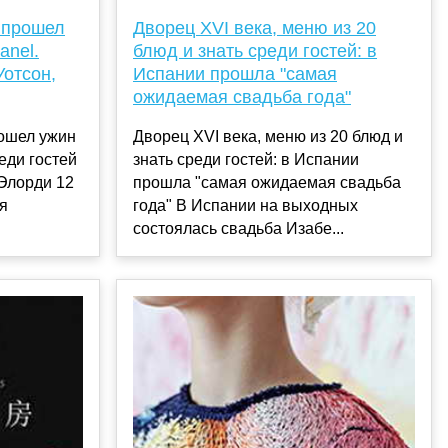
 прошел
Дворец XVI века, меню из 20
anel.
блюд и знать среди гостей: в
отсон,
Испании прошла "самая
ожидаемая свадьба года"
рошел ужин
Дворец XVI века, меню из 20 блюд и
реди гостей
знать среди гостей: в Испании
Элорди 12
прошла "самая ожидаемая свадьба
я
года" В Испании на выходных
состоялась свадьба Изабе...