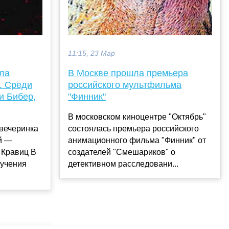
11:15, 23 Мар
ла
В Москве прошла премьера
t. Среди
российского мультфильма
и Бибер,
"Финник"
В московском киноцентре "Октябрь"
вечеринка
состоялась премьера российского
ей —
анимационного фильма "Финник" от
 Кравиц В
создателей "Смешариков" о
ручения
детективном расследовани...