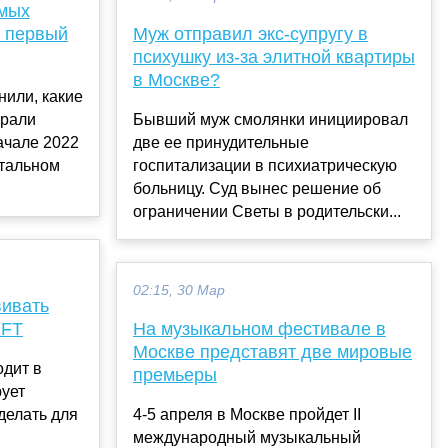
емых
а первый
Муж отправил экс-супругу в
психушку из-за элитной квартиры
в Москве?
нили, какие
брали
Бывший муж смолянки инициировал
ачале 2022
две ее принудительные
ртальном
госпитализации в психиатрическую
больницу. Суд вынес решение об
ограничении Светы в родительски...
02:15, 30 Мар
вивать
NFT
На музыкальном фестивале в
Москве представят две мировые
одит в
премьеры
рует
 делать для
4-5 апреля в Москве пройдет II
международный музыкальный