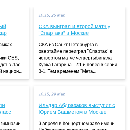
10:15, 25 Мар
вый
СКА выиграл и второй матч у
кар
"Спартака" в Москве
амках
СКА из Санкт-Петербурга в
овертайме переиграл "Спартак" в
ики CES,
четвертом матче четвертьфинала
дет в Лас-
Кубка Гагарина - 2:1 и повел в серии
 национ...
3-1. Тем временем "Мета...
16:15, 29 Мар
ли
Ильдар Абдразаков выступит с
класс
Юрием Башметом в Москве
 гимназии
3 апреля в Концертном зале имени