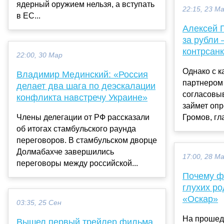
ядерный оружием нельзя, а вступать
22:15, 23 М
в ЕС...
Алексей 
за рубли 
контрсан
22:00, 30 Мар
Однако с 
Владимир Мединский: «Россия
партнером
делает два шага по деэскалации
согласовыв
конфликта навстречу Украине»
займет оп
Члены делегации от РФ рассказали
Громов, гл
об итогах стамбульского раунда
переговоров. В стамбульском дворце
Долмабахче завершились
17:00, 28 М
переговоры между российской...
Почему ф
глухих р
«Оскар»
03:35, 25 Сен
На прошед
Вышел первый трейлер фильма