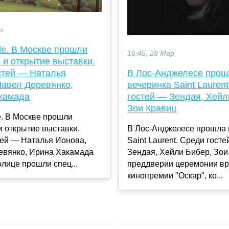
р
de. В Москве прошли
16:45, 28 Мар
 и открытие выставки.
стей — Наталья
В Лос-Анджелесе прош
Павел Деревянко,
вечеринка Saint Lauren
камада
гостей — Зендая, Хейл
Зои Кравиц
e. В Москве прошли
и открытие выставки.
В Лос-Анджелесе прошла 
тей — Наталья Ионова,
Saint Laurent. Среди гост
евянко, Ирина Хакамада
Зендая, Хейли Бибер, Зои
олице прошли спец...
преддверии церемонии в
кинопремии "Оскар", ко...