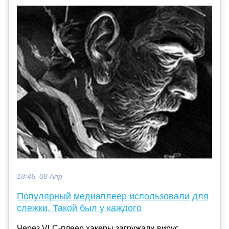
18:45, 08 Апр
Популярный медиаплеер использовали для
слежки. Такой был у каждого
Через VLC-плеер хакеры загружали вирус,