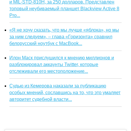
и MIL-STD-810H, за 250 долларов. Представлен
топовый неубиваемый планшет Blackview Active 8
Pro...
«Я не хочу сказать, что мы лучше «яблока», но мы
за ним следуем», – глава «Горизонта» сравнил
белорусский ноутбук с MacBook...
Илон Маск прислушился к мнению миллионов и
разблокировал аккаунты Twitter, которые
отслеживали его местоположение...
Судью из Кемерова наказали за публикацию
особых мнений, сославшись на то, что это умаляет
авторитет судебной власти...