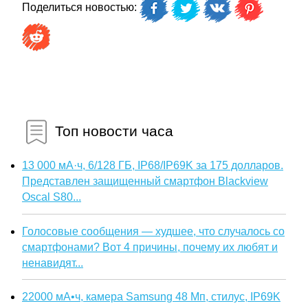
Поделиться новостью:
Топ новости часа
13 000 мА·ч, 6/128 ГБ, IP68/IP69K за 175 долларов.
Представлен защищенный смартфон Blackview
Oscal S80...
Голосовые сообщения — худшее, что случалось со
смартфонами? Вот 4 причины, почему их любят и
ненавидят...
22000 мА•ч, камера Samsung 48 Мп, стилус, IP69K