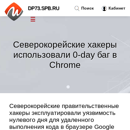
DP73.SPB.RU
Поиск
Кабинет
☰
Новости
»
Северокорейские хакеры
Тренды новостей
»
использовали 0-day баг в
Chrome
Рубрики
»
Правила
»
Контакт
»
Северокорейские правительственные
хакеры эксплуатировали уязвимость
нулевого дня для удаленного
выполнения кода в браузере Google