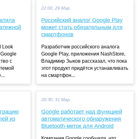
22:00, 29 Мар
ратила
Российский аналог Google Play
латежной
может стать обязательным для
смартфонов
l Look
Разработчик российского аналога
 Google
Google Play, приложения NashStore,
тво с
Владимир Зыков рассказал, что пока
стемой
этот продукт придётся устанавливать
..
на смартфон...
20:30, 31 Мар
играцию
Google работает над функцией
лей из
автоматического обнаружения
Bluetooth-меток для Android
Компания Google сообщила, что