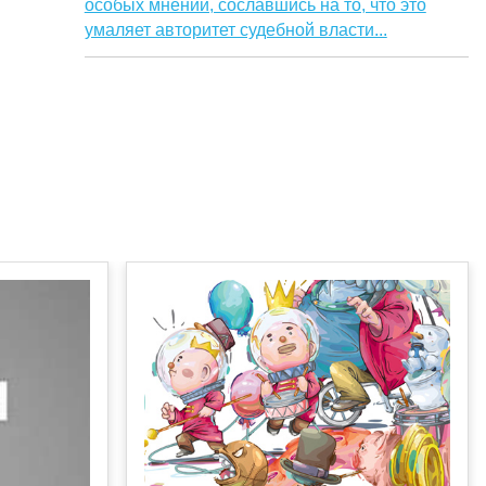
особых мнений, сославшись на то, что это
умаляет авторитет судебной власти...