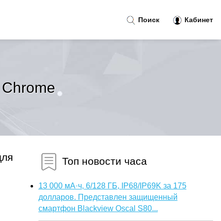
Поиск
Кабинет
 Chrome
для
Топ новости часа
13 000 мА·ч, 6/128 ГБ, IP68/IP69K за 175
долларов. Представлен защищенный
смартфон Blackview Oscal S80...