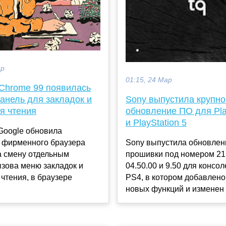
ар
01:15, 24 Мар
 Chrome 99 появилась
анель для закладок и
Sony выпустила крупно
я чтения
обновление ПО для Pla
и PlayStation 5
Google обновила
 фирменного браузера
Sony выпустила обновлен
а смену отдельным
прошивки под номером 21
зова меню закладок и
04.50.00 и 9.50 для консо
 чтения, в браузере
PS4, в котором добавлено
новых функций и изменен п