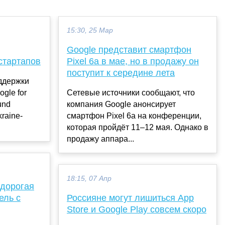
15:30, 25 Мар
Google представит смартфон
стартапов
Pixel 6a в мае, но в продажу он
поступит к середине лета
ддержки
gle for
Сетевые источники сообщают, что
und
компания Google анонсирует
kraine-
смартфон Pixel 6a на конференции,
которая пройдёт 11–12 мая. Однако в
продажу аппара...
18:15, 07 Апр
едорогая
ель с
Россияне могут лишиться App
Store и Google Play совсем скоро