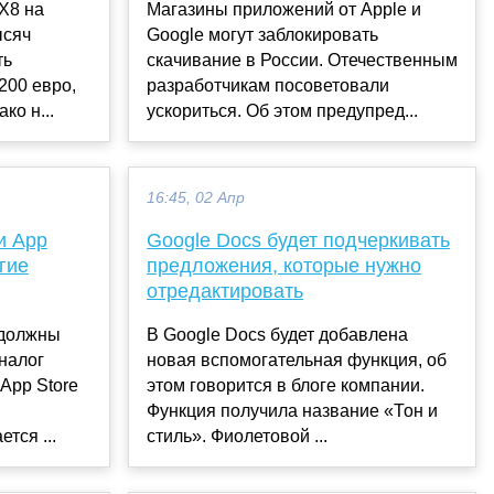
X8 на
Магазины приложений от Apple и
ысяч
Google могут заблокировать
ть
скачивание в России. Отечественным
200 евро,
разработчикам посоветовали
ко н...
ускориться. Об этом предупред...
16:45, 02 Апр
и App
Google Docs будет подчеркивать
угие
предложения, которые нужно
отредактировать
 должны
В Google Docs будет добавлена
налог
новая вспомогательная функция, об
App Store
этом говорится в блоге компании.
Функция получила название «Тон и
тся ...
стиль». Фиолетовой ...