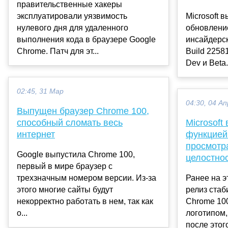
правительственные хакеры
эксплуатировали уязвимость
Microsoft 
нулевого дня для удаленного
обновлени
выполнения кода в браузере Google
инсайдерс
Chrome. Патч для эт...
Build 2258
Dev и Beta
02:45, 31 Мар
04:30, 04 Ап
Выпущен браузер Chrome 100,
способный сломать весь
Microsoft
интернет
функцией
просмотр
Google выпустила Chrome 100,
целостно
первый в мире браузер с
трехзначным номером версии. Из-за
Ранее на э
этого многие сайты будут
релиз стаб
некорректно работать в нем, так как
Chrome 10
о...
логотипом,
после этог