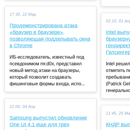
17:30, 22 Мар
02:15, 01 Ап
Продемонстрирована атака
«браузер в браузере»,
Intel вып
позволяющая подделывать окна
браузерну
в Chrome
гендирек
Гелсинге
ИБ-исследователь, известный под
псевдонимом mr.d0x, представил
Intel реши
новый метод атаки на браузеры,
отметить 
который позволит создавать
пребывани
фишинговые формы входа, испо...
(Patrick Ge
генерально
21:00, 04 Апр
11:45, 25 М
Samsung выпустил обновление
One UI 4.1 еще для трех
КНДР вып