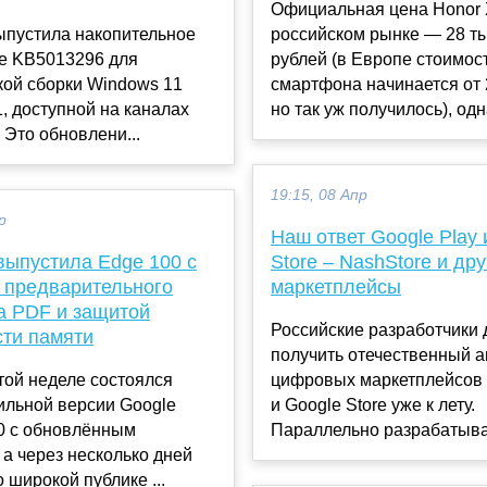
Официальная цена Honor 
выпустила накопительное
российском рынке — 28 т
е KB5013296 для
рублей (в Европе стоимос
кой сборки Windows 11
смартфона начинается от 
1, доступной на каналах
но так уж получилось), одна
. Это обновлени...
19:15, 08 Апр
р
Наш ответ Google Play 
 выпустила Edge 100 с
Store – NashStore и др
 предварительного
маркетплейсы
а PDF и защитой
Российские разработчики
сти памяти
получить отечественный а
той неделе состоялся
цифровых маркетплейсов 
ильной версии Google
и Google Store уже к лету.
0 с обновлённым
Параллельно разрабатывае
 а через несколько дней
о широкой публике ...