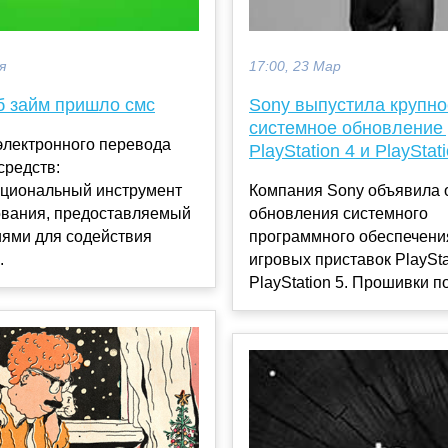
я
17:00, 23 Мар
б займ пришло смс
Sony выпустила крупно
системное обновление
электронного перевода
PlayStation 4 и PlayStat
средств:
циональный инструмент
Компания Sony объявила 
вания, предоставляемый
обновления системного
иями для содействия
программного обеспечени
.
игровых приставок PlaySta
PlayStation 5. Прошивки по