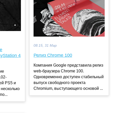
08:15, 31 Мар
е
Релиз Chrome 100
yStation 4
Компания Google представила релиз
web-браузера Chrome 100.
ие
Одновременно доступен стабильный
.02-
выпуск свободного проекта
лей PS5 и
Chromium, выступающего основой ...
 несколько
о...