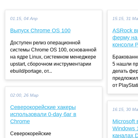
01:15, 04 Апр
15:15, 31 М
Выпуск Chrome OS 100
ASRock в
ферму на
Доступен релиз операционной
консоли P
системы Chrome OS 100, основанной
на ядре Linux, системном менеджере
Бракованны
upstart, сборочном инструментарии
5 нашли п
ebuild/portage, от...
делать фер
предложил
от PlayStat
02:00, 26 Мар
Северокорейские хакеры
16:15, 30 М
использовали 0-day баг в
Chrome
Microsoft
Windows 1
Северокорейские
каналах D