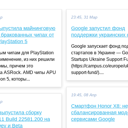
ар
23:45, 31 Мар
ыпустила майнинговую
Google запустил фонд
 бракованных чипах от
поддержки украинских 
layStation 5
Google запускает фонд по
м чипам для PlayStation
стартапов в Украине — Goo
рименение, из них решили
Startups Ukraine Support F
мы, причем это
(https://campus.co/europe/u
а ASRock. AMD чипы APU
support-fund/)....
ion 5, которы...
19:45, 08 Апр
ар
Смартфон Honor X8: н
 выпустила сборку
сбалансированная мод
1 Build 22581.200 на
сервисами Google
ev и Beta