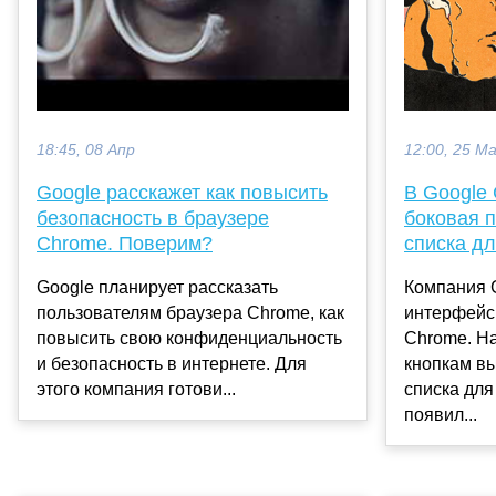
18:45, 08 Апр
12:00, 25 М
Google расскажет как повысить
В Google
безопасность в браузере
боковая п
Chrome. Поверим?
списка дл
Google планирует рассказать
Компания 
пользователям браузера Chrome, как
интерфейс
повысить свою конфиденциальность
Chrome. Н
и безопасность в интернете. Для
кнопкам вы
этого компания готови...
списка для
появил...