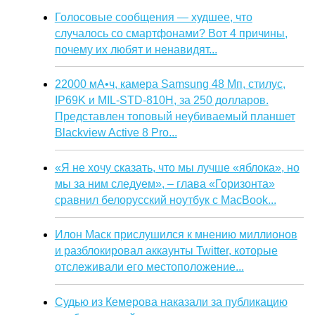
Голосовые сообщения — худшее, что
случалось со смартфонами? Вот 4 причины,
почему их любят и ненавидят...
22000 мА•ч, камера Samsung 48 Мп, стилус,
IP69K и MIL-STD-810H, за 250 долларов.
Представлен топовый неубиваемый планшет
Blackview Active 8 Pro...
«Я не хочу сказать, что мы лучше «яблока», но
мы за ним следуем», – глава «Горизонта»
сравнил белорусский ноутбук с MacBook...
Илон Маск прислушился к мнению миллионов
и разблокировал аккаунты Twitter, которые
отслеживали его местоположение...
Судью из Кемерова наказали за публикацию