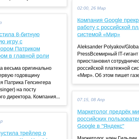
02:00, 26 Мар
Компания Google прек
р
работу с российской п
устила 8-битную
системой «Мир»
ю игру с
Aleksander Polyakov/Globa
тором Патриком
PressВсемирный IT-гигант
ром в главной роли
приостановил сотрудничес
ла весьма оригинально
российской платежной си
первую годовщину
«Мир». Об этом пишет газе.
я Патрика Гелсингера
lsinger) на посту
го директора. Компания...
07:15, 08 Апр
Маркетолог предрёк м
российских пользовате
ар
Google в "Яндекс"
устила трейлер о
Маркетолог, член Гильдии