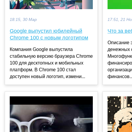
18:15, 30 Мар
17:51, 21 Но
Google выпустил юбилейный
Что за ве
Chrome 100 с новым логотипом
Описание 
Компания Google выпустила
денежных 
стабильную версию браузера Chrome
Многофунк
100 для десктопных и мобильных
финансиро
платформ. В Chrome 100 стал
организац
доступен новый логотип, измени...
финансов..