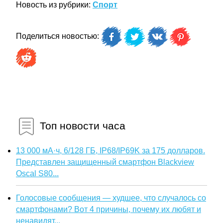
Новость из рубрики:
Спорт
Поделиться новостью:
Топ новости часа
13 000 мА·ч, 6/128 ГБ, IP68/IP69K за 175 долларов.
Представлен защищенный смартфон Blackview
Oscal S80...
Голосовые сообщения — худшее, что случалось со
смартфонами? Вот 4 причины, почему их любят и
ненавидят...