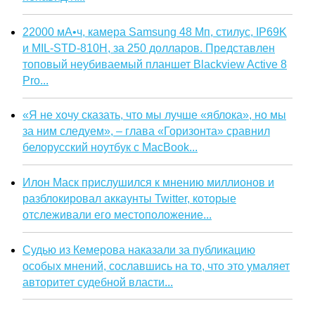
22000 мА•ч, камера Samsung 48 Мп, стилус, IP69K
и MIL-STD-810H, за 250 долларов. Представлен
топовый неубиваемый планшет Blackview Active 8
Pro...
«Я не хочу сказать, что мы лучше «яблока», но мы
за ним следуем», – глава «Горизонта» сравнил
белорусский ноутбук с MacBook...
Илон Маск прислушился к мнению миллионов и
разблокировал аккаунты Twitter, которые
отслеживали его местоположение...
Судью из Кемерова наказали за публикацию
особых мнений, сославшись на то, что это умаляет
авторитет судебной власти...