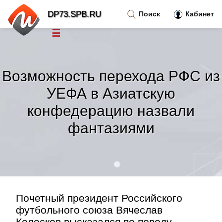
DP73.SPB.RU
Поиск
Кабинет
☰
Новости
»
Возможность перехода РФС из
Тренды новостей
»
УЕФА в Азиатскую
конфедерацию назвали
Рубрики
»
фантазиями
Правила
»
Контакт
»
Почетный президент Российского
футбольного союза Вячеслав
Колосков высказался по поводу