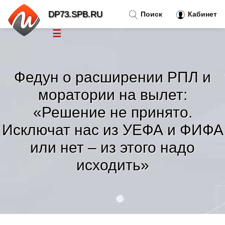
DP73.SPB.RU
Поиск
Кабинет
☰
Новости
»
Федун о расширении РПЛ и
Тренды новостей
»
моратории на вылет:
«Решение не принято.
Рубрики
»
Исключат нас из УЕФА и ФИФА
Правила
или нет – из этого надо
»
исходить»
Контакт
»