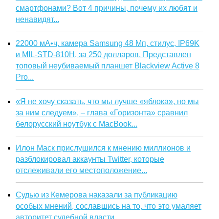
смартфонами? Вот 4 причины, почему их любят и
ненавидят...
22000 мА•ч, камера Samsung 48 Мп, стилус, IP69K
и MIL-STD-810H, за 250 долларов. Представлен
топовый неубиваемый планшет Blackview Active 8
Pro...
«Я не хочу сказать, что мы лучше «яблока», но мы
за ним следуем», – глава «Горизонта» сравнил
белорусский ноутбук с MacBook...
Илон Маск прислушился к мнению миллионов и
разблокировал аккаунты Twitter, которые
отслеживали его местоположение...
Судью из Кемерова наказали за публикацию
особых мнений, сославшись на то, что это умаляет
авторитет судебной власти...