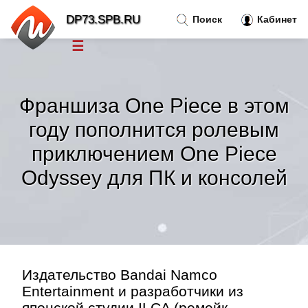
DP73.SPB.RU
Поиск
Кабинет
☰
Новости
»
Франшиза One Piece в этом
Тренды новостей
»
году пополнится ролевым
приключением One Piece
Рубрики
»
Odyssey для ПК и консолей
Правила
»
Контакт
»
Издательство Bandai Namco
Entertainment и разработчики из
японской студии ILCA (ремейк