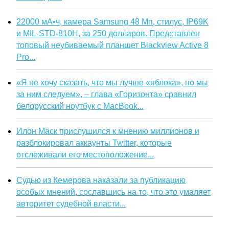
22000 мА•ч, камера Samsung 48 Мп, стилус, IP69K
и MIL-STD-810H, за 250 долларов. Представлен
топовый неубиваемый планшет Blackview Active 8
Pro...
«Я не хочу сказать, что мы лучше «яблока», но мы
за ним следуем», – глава «Горизонта» сравнил
белорусский ноутбук с MacBook...
Илон Маск прислушился к мнению миллионов и
разблокировал аккаунты Twitter, которые
отслеживали его местоположение...
Судью из Кемерова наказали за публикацию
особых мнений, сославшись на то, что это умаляет
авторитет судебной власти...