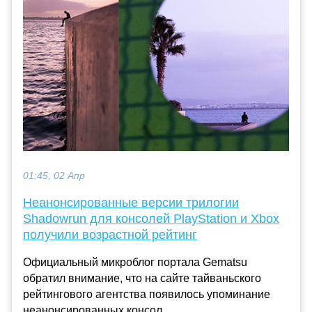
01:45, 02 Апр
Неанонсированные версии трилогии
Shadowrun для консолей PlayStation и Xbox
получили возрастной рейтинг
Официальный микроблог портала Gematsu
обратил внимание, что на сайте тайваньского
рейтингового агентства появилось упоминание
неанонсированных консол...