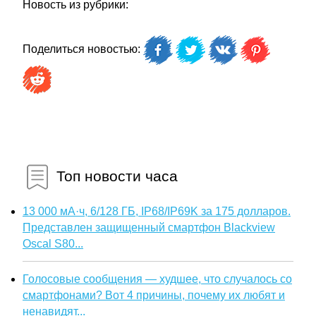
Новость из рубрики:
Поделиться новостью:
Топ новости часа
13 000 мА·ч, 6/128 ГБ, IP68/IP69K за 175 долларов.
Представлен защищенный смартфон Blackview
Oscal S80...
Голосовые сообщения — худшее, что случалось со
смартфонами? Вот 4 причины, почему их любят и
ненавидят...