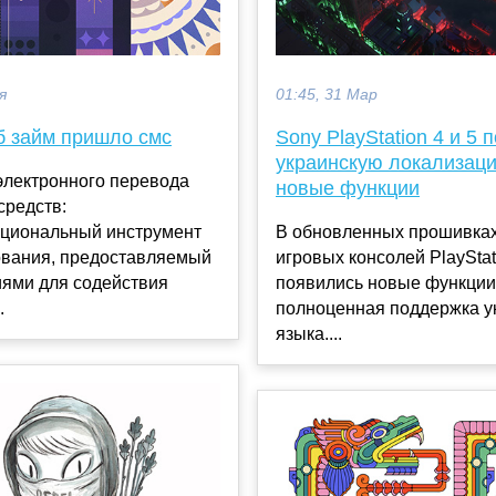
я
01:45, 31 Мар
б займ пришло смс
Sony PlayStation 4 и 5 
украинскую локализац
электронного перевода
новые функции
средств:
циональный инструмент
В обновленных прошивках
вания, предоставляемый
игровых консолей PlayStati
иями для содействия
появились новые функции,
.
полноценная поддержка у
языка....