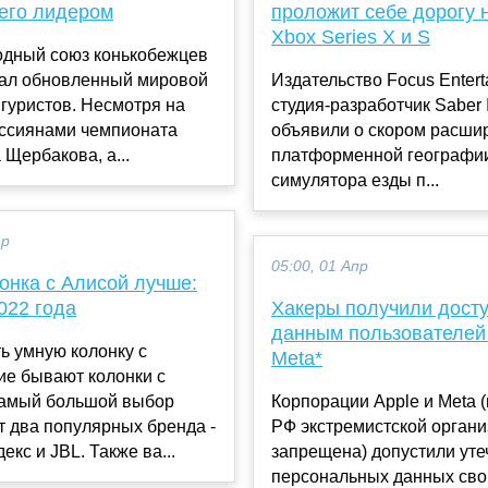
 его лидером
проложит себе дорогу 
Xbox Series X и S
дный союз конькобежцев
ал обновленный мировой
Издательство Focus Entert
гуристов. Несмотря на
студия-разработчик Saber I
оссиянами чемпионата
объявили о скором расши
 Щербакова, а...
платформенной географии
симулятора езды п...
ар
05:00, 01 Апр
онка с Алисой лучше:
022 года
Хакеры получили досту
данным пользователей 
ь умную колонку с
Meta*
ие бывают колонки с
амый большой выбор
Корпорации Apple и Meta 
 два популярных бренда -
РФ экстремистской органи
екс и JBL. Также ва...
запрещена) допустили уте
персональных данных сво