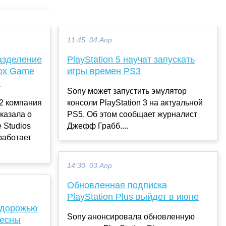
11:45, 04 Апр
разделение
PlayStation 5 научат запускать
box Game
игры времен PS3
d
Sony может запустить эмулятор
2 компания
консоли PlayStation 3 на актуальной
казала о
PS5. Об этом сообщает журналист
 Studios
Джефф Грабб....
 работает
14:30, 03 Апр
Обновленная подписка
PlayStation Plus выйдет в июне
здорожью
Sony анонсировала обновленную
весны