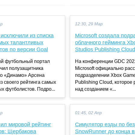
ар
12:30, 29 Мар
 исключили из списка
Microsoft создала под
амых талантливых
облачного гейминга X
тов по версии Goal
Studios Publishing Clou
й футбольный портал
На конференции GDC 202
ючил полузащитника
Microsoft официально расс
го «Динамо» Арсена
подразделении Xbox Game
з своего рейтинга самых
Publishing Cloud, которое
х футболистов. Подро...
над созданием «...
ар
01:45, 02 Апр
вил мировой рейтинг
Симулятор езды по бе
ов: Щербакова
SnowRunner до конца 