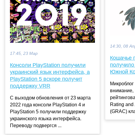
14:30, 08 Ап
17:45, 23 Мар
Кошачье 
получило 
Консоли PlayStation получили
Южной К
украинский язык интерфейса, а
PlayStation 5 вскоре получит
Микроблог
поддержку VRR
внимание,
рейтингов
С выходом обновления от 23 марта
Rating and
2022 года консоли PlayStation 4 и
(GRAC) кл
PlayStation 5 получили поддержку
украинского языка интерфейса.
Переводу подвергся ...