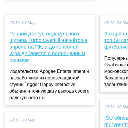
23:15, 23 Мар
03:15, 23 М
Ранний доступ олдскульного
Захаряна
шутера Turbo Overkill начнётся в
топ-50 с
апреле на ПК, а до консолей
футболис
игра доберётся с полноценным
Популярны
релизом
Goal искл
Издательство Apogee Entertainment и
московско
разработчики из новозеландской
Захаряна и
студии Trigger Happy Interactive
талантливы
объявили точную дату выхода своего
олдскульного ш...
22:30, 28 М
ISU обно
12:15, 29 Мар
фигурист