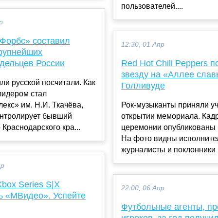
пользователей....
р
Форбс» составил
12:30, 01 Апр
крупнейших
дельцев России
Red Hot Chili Peppers 
звезду на «Аллее слав
ли русской посчитали. Как
Голливуде
лидером стал
екс» им. Н.И. Ткачёва,
Рок-музыканты приняли уч
онтролирует бывший
открытии мемориала. Кад
 Краснодарского кра...
церемонии опубликованы в 
На фото видны исполните
журналисты и поклонники г
ар
box Series S|X
22:00, 06 Апр
ь «МВидео». Успейте
Футбольные агенты, п
игроков, за год получи