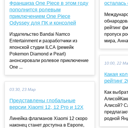
Франшиза One Piece в этом году
осталась
пополнится ролевым
Междунаро
приключением One Piece
обнародов
Odyssey для ПК и консолей
рейтинг фи
Издательство Bandai Namco
пропуск р
Entertainment и разработчики из
мира, Анна
японской студии ILCA (ремейк
Pokemon Diamond и Pearl)
анонсировали ролевое приключение
10:00, 22 М
One ...
Какая кол
рейтинг 2
03:30, 23 Мар
Как выбрат
АлисойКак
Представлены глобальные
Алисой? С
версии Xiaomi 12, 12 Pro и 12X
предлагают
Линейка флагманов Xiaomi 12 скоро
родной Янд
наконец станет доступна в Европе,