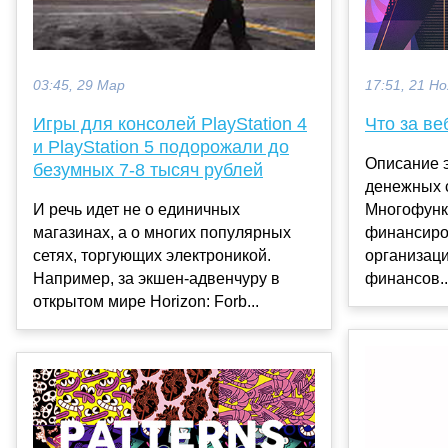
17:51, 21 Но
03:45, 29 Мар
Что за ве
Игры для консолей PlayStation 4
и PlayStation 5 подорожали до
Описание 
безумных 7-8 тысяч рублей
денежных 
Многофунк
И речь идет не о единичных
финансиро
магазинах, а о многих популярных
организац
сетях, торгующих электроникой.
финансов..
Например, за экшен-адвенчуру в
открытом мире Horizon: Forb...