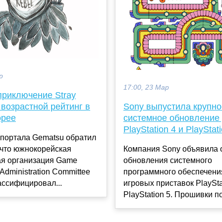
р
17:00, 23 Мар
приключение Stray
возрастной рейтинг в
Sony выпустила крупно
орее
системное обновление
PlayStation 4 и PlayStat
 портала Gematsu обратил
 что южнокорейская
Компания Sony объявила 
ая организация Game
обновления системного
 Administration Committee
программного обеспечени
ассифицировал...
игровых приставок PlaySta
PlayStation 5. Прошивки по