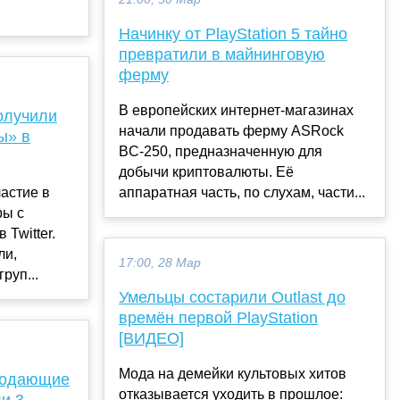
Начинку от PlayStation 5 тайно
превратили в майнинговую
ферму
В европейских интернет-магазинах
получили
начали продавать ферму ASRock
ы» в
BC-250, предназначенную для
добычи криптовалюты. Её
астие в
аппаратная часть, по слухам, части...
ры с
Twitter.
ли,
17:00, 28 Мар
руп...
Умельцы состарили Outlast до
времён первой PlayStation
[ВИДЕО]
Мода на демейки культовых хитов
родающие
отказывается уходить в прошлое:
ли 3