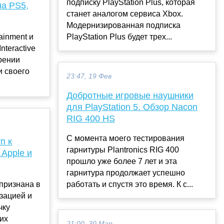
подписку PlayStation Plus, которая
на PS5,
станет аналогом сервиса Xbox.
Модернизированная подписка
ainment и
PlayStation Plus будет трех...
nteractive
рении
 своего
23:47, 19 Фев
Добротные игровые наушники
для PlayStation 5. Обзор Nacon
RIG 400 HS
С момента моего тестирования
п к
гарнитуры Plantronics RIG 400
Apple и
прошло уже более 7 лет и эта
гарнитура продолжает успешно
(признана в
работать и спустя это время. К с...
зацией и
чку
их
21:00, 30 Мар