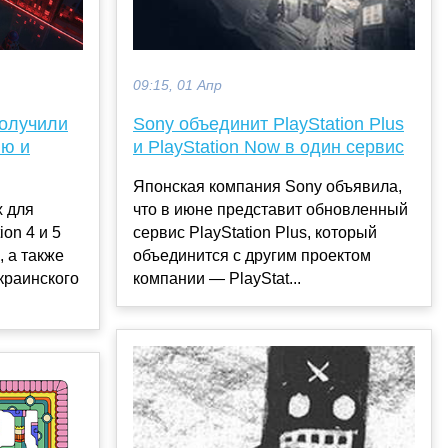
09:15, 01 Апр
получили
Sony объединит PlayStation Plus
ию и
и PlayStation Now в один сервис
Японская компания Sony объявила,
 для
что в июне представит обновленный
on 4 и 5
сервис PlayStation Plus, который
 а также
объединится с другим проектом
краинского
компании — PlayStat...