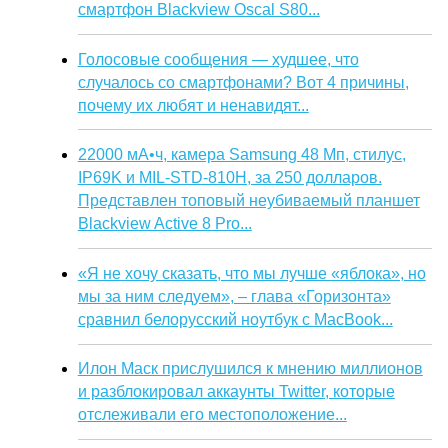
смартфон Blackview Oscal S80...
Голосовые сообщения — худшее, что
случалось со смартфонами? Вот 4 причины,
почему их любят и ненавидят...
22000 мА•ч, камера Samsung 48 Мп, стилус,
IP69K и MIL-STD-810H, за 250 долларов.
Представлен топовый неубиваемый планшет
Blackview Active 8 Pro...
«Я не хочу сказать, что мы лучше «яблока», но
мы за ним следуем», – глава «Горизонта»
сравнил белорусский ноутбук с MacBook...
Илон Маск прислушился к мнению миллионов
и разблокировал аккаунты Twitter, которые
отслеживали его местоположение...