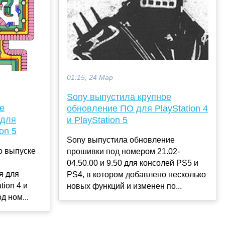
01:15, 24 Мар
Sony выпустила крупное
е
обновление ПО для PlayStation 4
 для
и PlayStation 5
ion 5
Sony выпустила обновление
о выпуске
прошивки под номером 21.02-
04.50.00 и 9.50 для консолей PS5 и
я для
PS4, в котором добавлено несколько
tion 4 и
новых функций и изменен по...
д ном...