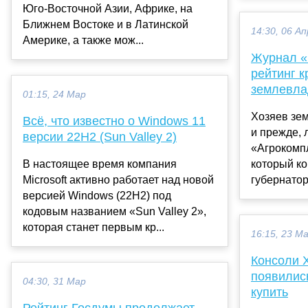
Юго-Восточной Азии, Африке, на
Ближнем Востоке и в Латинской
14:30, 06 Ап
Америке, а также мож...
Журнал «
рейтинг 
землевла
01:15, 24 Мар
Хозяев зем
Всё, что известно о Windows 11
и прежде, 
версии 22H2 (Sun Valley 2)
«Агрокомпл
В настоящее время компания
который к
Microsoft активно работает над новой
губернатор
версией Windows (22H2) под
кодовым названием «Sun Valley 2»,
которая станет первым кр...
16:15, 23 М
Консоли X
появилис
04:30, 31 Мар
купить
Рейтинг Госдумы продолжает