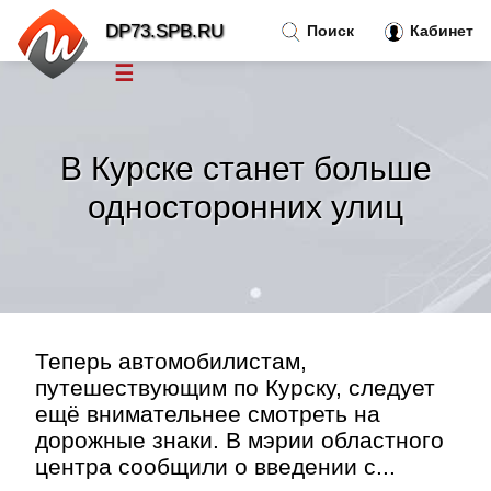
DP73.SPB.RU
Поиск
Кабинет
☰
Новости
»
В Курске станет больше
Тренды новостей
»
односторонних улиц
Рубрики
»
Правила
»
Теперь автомобилистам,
Контакт
»
путешествующим по Курску, следует
ещё внимательнее смотреть на
дорожные знаки. В мэрии областного
центра сообщили о введении с...