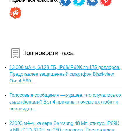
Поделиться новостью:
Топ новости часа
13 000 мА·ч, 6/128 ГБ, IP68/IP69K за 175 долларов.
Представлен защищенный смартфон Blackview
Oscal S80...
Голосовые сообщения — худшее, что случалось со
смартфонами? Вот 4 причины, почему их любят и
ненавидят...
22000 мА•ч, камера Samsung 48 Мп, стилус, IP69K
и MIL-STD-810H, за 250 долларов. Представлен