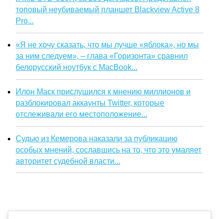
топовый неубиваемый планшет Blackview Active 8
Pro...
«Я не хочу сказать, что мы лучше «яблока», но мы
за ним следуем», – глава «Горизонта» сравнил
белорусский ноутбук с MacBook...
Илон Маск прислушился к мнению миллионов и
разблокировал аккаунты Twitter, которые
отслеживали его местоположение...
Судью из Кемерова наказали за публикацию
особых мнений, сославшись на то, что это умаляет
авторитет судебной власти...