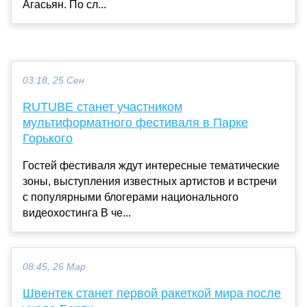
Агасьян. По сл...
03:18, 25 Сен
RUTUBE станет участником
мультиформатного фестиваля в Парке
Горького
Гостей фестиваля ждут интересные тематические
зоны, выступления известных артистов и встречи
с популярными блогерами национального
видеохостинга В че...
08:45, 26 Мар
Швентек станет первой ракеткой мира после