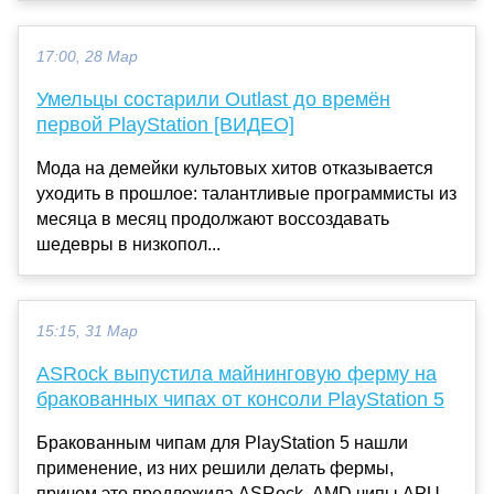
17:00, 28 Мар
Умельцы состарили Outlast до времён
первой PlayStation [ВИДЕО]
Мода на демейки культовых хитов отказывается
уходить в прошлое: талантливые программисты из
месяца в месяц продолжают воссоздавать
шедевры в низкопол...
15:15, 31 Мар
ASRock выпустила майнинговую ферму на
бракованных чипах от консоли PlayStation 5
Бракованным чипам для PlayStation 5 нашли
применение, из них решили делать фермы,
причем это предложила ASRock. AMD чипы APU