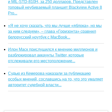
и MIL-STD-810H, за 250 долларов. Представлен
топовый неубиваемый планшет Blackview Active 8
Pro...
«Я не хочу сказать, что мы лучше «яблока», но мы
за ним следуем», – глава «Горизонта» сравнил
белорусский ноутбук с MacBook...
Илон Маск прислушился к мнению миллионов и
разблокировал аккаунты Twitter, которые
отслеживали его местоположение...
Судью из Кемерова наказали за публикацию
особых мнений, сославшись на то, что это умаляет
авторитет судебной власти...