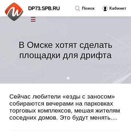
DP73.SPB.RU
Поиск
Кабинет
☰
Новости
»
В Омске хотят сделать
Тренды новостей
»
площадки для дрифта
Рубрики
»
Правила
»
Сейчас любители «езды с заносом»
Контакт
»
собираются вечерами на парковках
торговых комплексов, мешая жителям
соседних домов. Это будут менять....