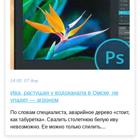
14:00, 07 Апр
Ива, растущая у водоканала в Омске, не
упадет — агроном
По словам специалиста, аварийное дерево «стоит,
как табуретка». Свалить столетнюю белую иву
невозможно. Ее можно только спилить....