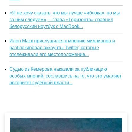
«Я не хочу сказать, что мы лучше «яблока», но мы
за ним следуем», – глава «Горизонта» сравнил
белорусский ноутбук с MacBook...
Илон Маск прислушился к мнению миллионов и
разблокировал аккаунты Twitter, которые
отслеживали его местоположение...
Судью из Кемерова наказали за публикацию
особых мнений, сославшись на то, что это умаляет
авторитет судебной власти...