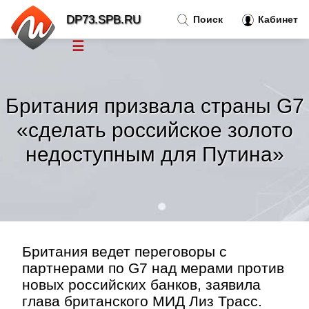
DP73.SPB.RU
Поиск
Кабинет
☰
Новости
»
Британия призвала страны G7
Тренды новостей
»
«сделать российское золото
недоступным для Путина»
Рубрики
»
Правила
»
Контакт
»
Британия ведет переговоры с
партнерами по G7 над мерами против
новых российских банков, заявила
глава британского МИД Лиз Трасс.