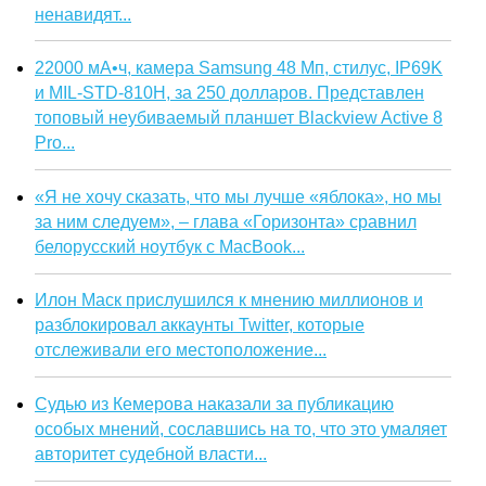
ненавидят...
22000 мА•ч, камера Samsung 48 Мп, стилус, IP69K
и MIL-STD-810H, за 250 долларов. Представлен
топовый неубиваемый планшет Blackview Active 8
Pro...
«Я не хочу сказать, что мы лучше «яблока», но мы
за ним следуем», – глава «Горизонта» сравнил
белорусский ноутбук с MacBook...
Илон Маск прислушился к мнению миллионов и
разблокировал аккаунты Twitter, которые
отслеживали его местоположение...
Судью из Кемерова наказали за публикацию
особых мнений, сославшись на то, что это умаляет
авторитет судебной власти...