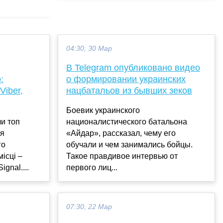
04:30, 30 Мар
В Telegram опубликовано видео
:
о формировании украинских
Viber,
нацбатальов из бывших зеков
Боевик украинского
ли топ
националистического батальона
ля
«Айдар», рассказал, чему его
го
обучали и чем занимались бойцы.
ісці –
Такое правдивое интервью от
gnal....
первого лиц...
07:30, 22 Мар