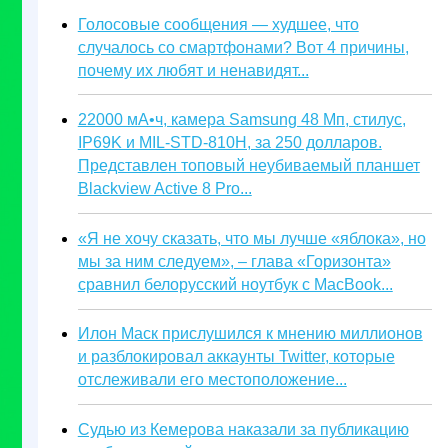
Голосовые сообщения — худшее, что
случалось со смартфонами? Вот 4 причины,
почему их любят и ненавидят...
22000 мА•ч, камера Samsung 48 Мп, стилус,
IP69K и MIL-STD-810H, за 250 долларов.
Представлен топовый неубиваемый планшет
Blackview Active 8 Pro...
«Я не хочу сказать, что мы лучше «яблока», но
мы за ним следуем», – глава «Горизонта»
сравнил белорусский ноутбук с MacBook...
Илон Маск прислушился к мнению миллионов
и разблокировал аккаунты Twitter, которые
отслеживали его местоположение...
Судью из Кемерова наказали за публикацию