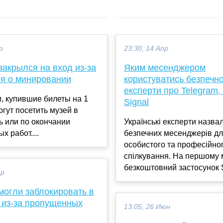
р
23:30, 14 Апр
акрылся на вход из-за
Яким месенджером
я о минировании
користуватись безпечно
експерти про Telegram, 
, купившие билеты на 1
Signal
огут посетить музей в
ь или по окончании
Українські експерти назва
х работ....
безпечних месенджерів д
особистого та професійно
спілкування. На першому м
безкоштовний застосунок Si
ар
могли заблокировать в
 из-за пропущенных
13:05, 26 Июн