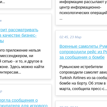
...
информацию рассылают у
центр информационно-
психологических операций
...
я
тоит рассматривать
в качестве бизнес-
02:45, 23 Мар
мы
Военные самолеты Ру
 это приложение нельзя
сопроводили рейс из Ро
 мессенджером, ни
за сообщения о бомбе
сетью - и то, и другое в
коне. Здесь можно найти
Румынские истребители
интересам...
сопроводили самолет ави
Turkish Airlines из-за соо
бомбе на борту. Об этом в 
марта, сообщила пресс-с..
ар
ергла сообщения о
окупателя для игрового