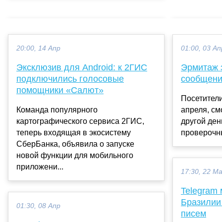
20:00, 14 Апр
01:00, 03 Ап
Эксклюзив для Android: к 2ГИС
Эрмитаж з
подключились голосовые
сообщени
помощники «Салют»
Посетители
Команда популярного
апреля, см
картографического сервиса 2ГИС,
другой ден
теперь входящая в экосистему
проверочны
СберБанка, объявила о запуске
новой функции для мобильного
приложени...
17:30, 22 М
Telegram 
Бразилии
01:30, 08 Апр
писем