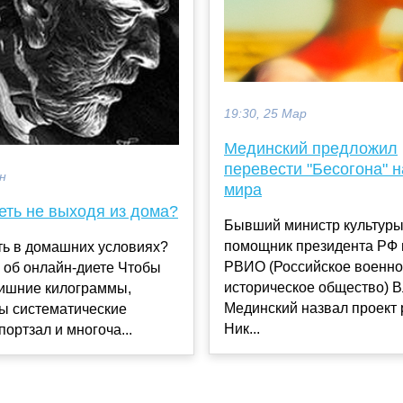
19:30, 25 Мар
Мединский предложил
перевести "Бесогона" н
ен
мира
еть не выходя из дома?
Бывший министр культуры
помощник президента РФ 
ть в домашних условиях?
РВИО (Российское военно
 об онлайн-диете Чтобы
историческое общество) 
лишние килограммы,
Мединский назвал проект
ы систематические
Ник...
портзал и многоча...