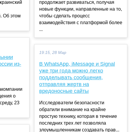
краинский
продолжает развиваться, получая
новые функции, направленные на то,
. Об этом
чтобы сделать процесс
взаимодействия с платформой более
...
19:15, 28 Мар
мынии
ссии из-
В WhatsApp, iMessage и Signal
уже три года можно легко
подделывать сообщения,
отправляя жертв на
акомпании
вредоносные сайты
бщения о
среду, 23
Исследователи безопасности
.
обратили внимание на крайне
простую технику, которая в течение
последних трех лет позволяла
злоумышленникам создавать прав...