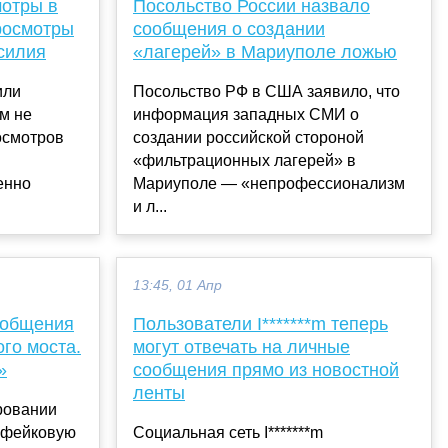
мотры в
Посольство России назвало
просмотры
сообщения о создании
усилия
«лагерей» в Мариуполе ложью
или
Посольство РФ в США заявило, что
м не
информация западных СМИ о
осмотров
создании российской стороной
«фильтрационных лагерей» в
енно
Мариуполе — «непрофессионализм
и л...
13:45, 01 Апр
ообщения
Пользователи I*******m теперь
го моста.
могут отвечать на личные
»
сообщения прямо из новостной
ленты
ровании
 фейковую
Социальная сеть I*******m