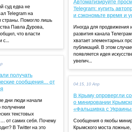
Автоматизируйте прос
й суд едва не
Telegram: купить авто
ал Telegram на
и сэкономьте время и 
и страны. Помогло лишь
ства Павла Дурова,
Иногда для продвижения 
общил, что власти
развития канала Телеграм
 с...
хватает элементарных пр
публикаций. В этом случае
появляется идея искусств
увелич...
ар
али получать
еские сообщения... от
04:15, 10 Апр
бя
В Крыму опровергли с
ие дни люди начали
о минировании Крымско
о получении
«Фальшивка с Украины
ских текстовых
… от самих себя. Почему
Сообщения о якобы мини
дит? В Twitter на это
Крымского моста ложные,