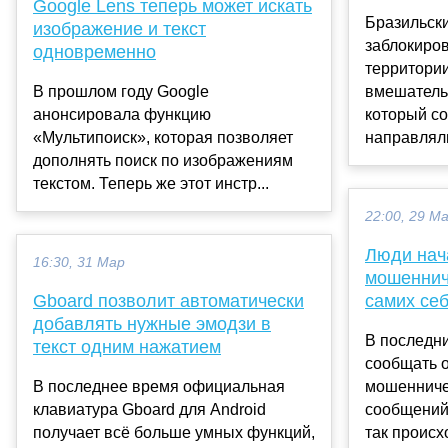
Google Lens теперь может искать
Бразильски
изображение и текст
заблокиров
одновременно
территори
В прошлом году Google
вмешатель
анонсировала функцию
который со
«Мультипоиск», которая позволяет
направляли
дополнять поиск по изображениям
текстом. Теперь же этот инстр...
22:00, 29 М
Люди нач
16:30, 31 Мар
мошеннич
Gboard позволит автоматически
самих се
добавлять нужные эмодзи в
В последн
текст одним нажатием
сообщать 
В последнее время официальная
мошенниче
клавиатура Gboard для Android
сообщений
получает всё больше умных функций,
так происхо