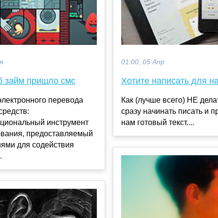
я
01:00, 05 Апр
б займ пришло смс
Хотите написать для на
электронного перевода
Как (лучше всего) НЕ дела
средств:
сразу начинать писать и 
циональный инструмент
нам готовый текст....
вания, предоставляемый
иями для содействия
.