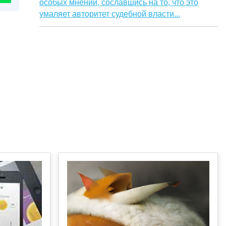
особых мнений, сославшись на то, что это
умаляет авторитет судебной власти...