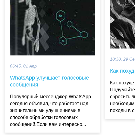
10:30, 29 С
06:45, 01 Апр
Как похуд
WhatsApp улучшает голосовые
Как похуде
сообщения
Подумайте
Популярный мессенджер WhatsApp
сбросить 
сегодня объявил, что работает над
необходим
значительными улучшениями в
походы в с
способе обработки голосовых
сообщений.Если вам интересно...