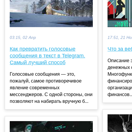
03:15, 02 Апр
17:51, 21 Но
Как превратить голосовые
Что за ве
сообщения в текст в Telegram.
Описание 
Самый лучший способ
денежных 
Голосовые сообщения — это,
Многофунк
пожалуй, самое противоречивое
финансиро
явление современных
организац
мессенджеров. С одной стороны, они
финансов..
позволяют на набирать вручную б...