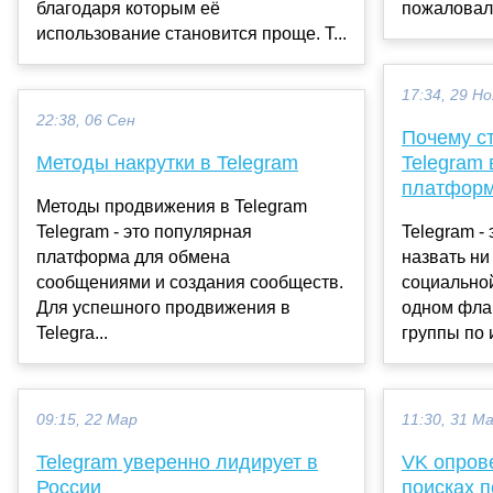
благодаря которым её
пожаловали
использование становится проще. Т...
17:34, 29 Но
22:38, 06 Сен
Почему с
Методы накрутки в Telegram
Telegram 
платфор
Методы продвижения в Telegram
Telegram - это популярная
Telegram -
платформа для обмена
назвать ни
сообщениями и создания сообществ.
социальной 
Для успешного продвижения в
одном фла
Telegra...
группы по 
09:15, 22 Мар
11:30, 31 М
Telegram уверенно лидирует в
VK опров
России
поисках п