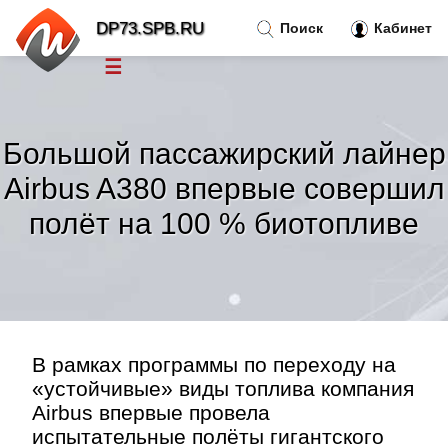
DP73.SPB.RU
Поиск
Кабинет
☰
Новости
»
Большой пассажирский лайнер
Тренды новостей
»
Airbus A380 впервые совершил
полёт на 100 % биотопливе
Рубрики
»
Правила
»
Контакт
»
В рамках программы по переходу на
«устойчивые» виды топлива компания
Airbus впервые провела
испытательные полёты гигантского