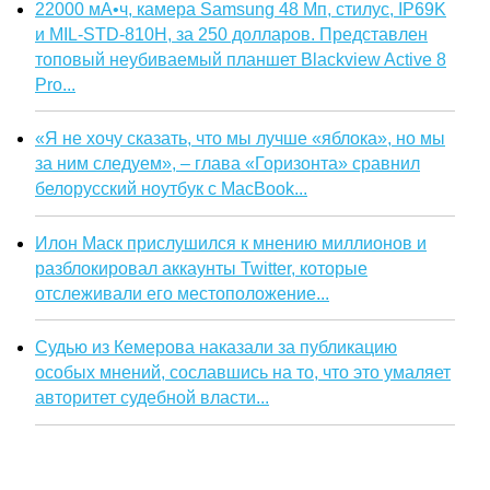
22000 мА•ч, камера Samsung 48 Мп, стилус, IP69K
и MIL-STD-810H, за 250 долларов. Представлен
топовый неубиваемый планшет Blackview Active 8
Pro...
«Я не хочу сказать, что мы лучше «яблока», но мы
за ним следуем», – глава «Горизонта» сравнил
белорусский ноутбук с MacBook...
Илон Маск прислушился к мнению миллионов и
разблокировал аккаунты Twitter, которые
отслеживали его местоположение...
Судью из Кемерова наказали за публикацию
особых мнений, сославшись на то, что это умаляет
авторитет судебной власти...