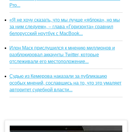
Pro...
«Я не хочу сказать, что мы лучше «яблока», но мы
за ним следуем», – глава «Горизонта» сравнил
белорусский ноутбук с MacBook...
Илон Маск прислушился к мнению миллионов и
разблокировал аккаунты Twitter, которые
отслеживали его местоположение...
Судью из Кемерова наказали за публикацию
особых мнений, сославшись на то, что это умаляет
авторитет судебной власти...