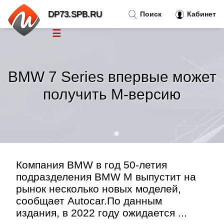
DP73.SPB.RU
Поиск
Кабинет
☰
Новости
»
BMW 7 Series впервые может
Тренды новостей
»
получить M-версию
Рубрики
»
Правила
»
Компания BMW в год 50-летия
Контакт
»
подразделения BMW M выпустит на
рынок несколько новых моделей,
сообщает Autocar.По данным
издания, в 2022 году ожидается ...