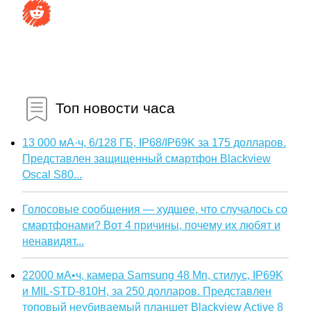
Топ новости часа
13 000 мА·ч, 6/128 ГБ, IP68/IP69K за 175 долларов.
Представлен защищенный смартфон Blackview
Oscal S80...
Голосовые сообщения — худшее, что случалось со
смартфонами? Вот 4 причины, почему их любят и
ненавидят...
22000 мА•ч, камера Samsung 48 Мп, стилус, IP69K
и MIL-STD-810H, за 250 долларов. Представлен
топовый неубиваемый планшет Blackview Active 8