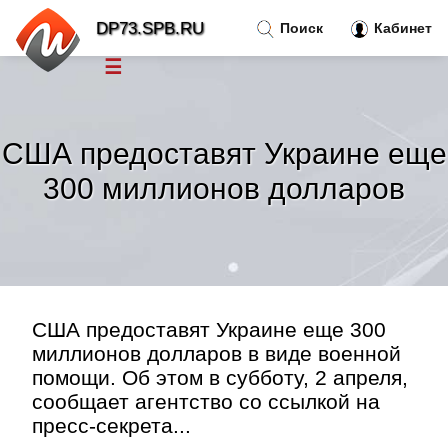
DP73.SPB.RU
Поиск
Кабинет
☰
Новости
»
США предоставят Украине еще
Тренды новостей
»
300 миллионов долларов
Рубрики
»
Правила
»
США предоставят Украине еще 300
Контакт
»
миллионов долларов в виде военной
помощи. Об этом в субботу, 2 апреля,
сообщает агентство со ссылкой на
пресс-секрета...