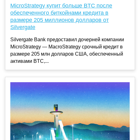
MicroStrategy купит больше BTC после
обеспеченного биткойнами кредита в
размере 205 миллионов долларов от
Silvergate
Silvergate Bank предоставил дочерней компании
MicroStrategy — MacroStrategy срочный кредит в
размере 205 млн долларов США, обеспеченный
активами BTC,...