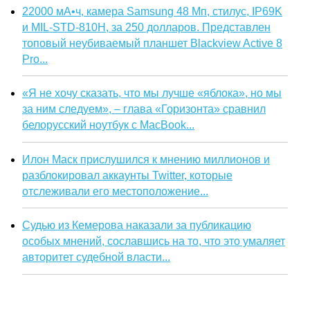
22000 мА•ч, камера Samsung 48 Мп, стилус, IP69K
и MIL-STD-810H, за 250 долларов. Представлен
топовый неубиваемый планшет Blackview Active 8
Pro...
«Я не хочу сказать, что мы лучше «яблока», но мы
за ним следуем», – глава «Горизонта» сравнил
белорусский ноутбук с MacBook...
Илон Маск прислушился к мнению миллионов и
разблокировал аккаунты Twitter, которые
отслеживали его местоположение...
Судью из Кемерова наказали за публикацию
особых мнений, сославшись на то, что это умаляет
авторитет судебной власти...