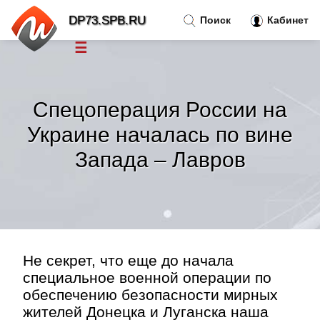
DP73.SPB.RU
Поиск
Кабинет
☰
Новости
»
Спецоперация России на
Тренды новостей
»
Украине началась по вине
Запада – Лавров
Рубрики
»
Правила
»
Контакт
»
Не секрет, что еще до начала
специальное военной операции по
обеспечению безопасности мирных
жителей Донецка и Луганска наша