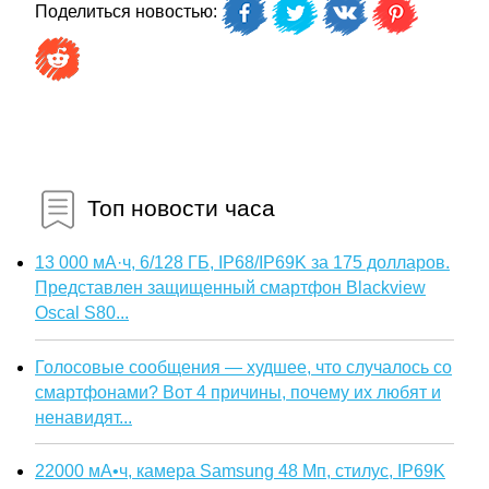
Поделиться новостью:
Топ новости часа
13 000 мА·ч, 6/128 ГБ, IP68/IP69K за 175 долларов.
Представлен защищенный смартфон Blackview
Oscal S80...
Голосовые сообщения — худшее, что случалось со
смартфонами? Вот 4 причины, почему их любят и
ненавидят...
22000 мА•ч, камера Samsung 48 Мп, стилус, IP69K