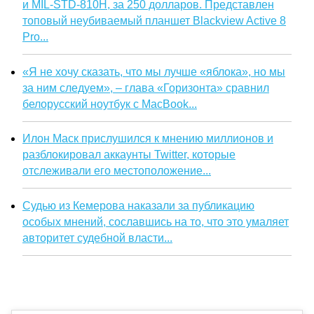
и MIL-STD-810H, за 250 долларов. Представлен
топовый неубиваемый планшет Blackview Active 8
Pro...
«Я не хочу сказать, что мы лучше «яблока», но мы
за ним следуем», – глава «Горизонта» сравнил
белорусский ноутбук с MacBook...
Илон Маск прислушился к мнению миллионов и
разблокировал аккаунты Twitter, которые
отслеживали его местоположение...
Судью из Кемерова наказали за публикацию
особых мнений, сославшись на то, что это умаляет
авторитет судебной власти...