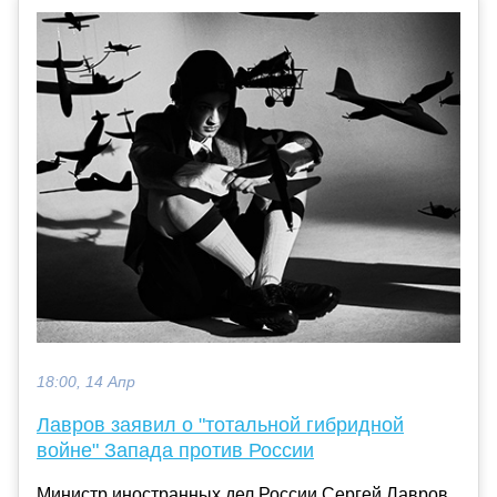
18:00, 14 Апр
Лавров заявил о "тотальной гибридной
войне" Запада против России
Министр иностранных дел России Сергей Лавров