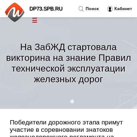
DP73.SPB.RU
Поиск
Кабинет
☰
Новости
»
На ЗабЖД стартовала
Тренды новостей
»
викторина на знание Правил
технической эксплуатации
Рубрики
»
железных дорог
Правила
»
Контакт
»
Победители дорожного этапа примут
участие в соревновании знатоков
железнодорожного регламента на