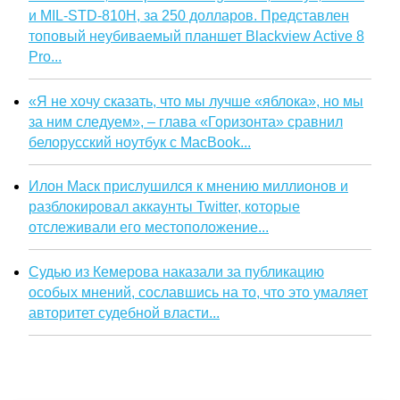
и MIL-STD-810H, за 250 долларов. Представлен
топовый неубиваемый планшет Blackview Active 8
Pro...
«Я не хочу сказать, что мы лучше «яблока», но мы
за ним следуем», – глава «Горизонта» сравнил
белорусский ноутбук с MacBook...
Илон Маск прислушился к мнению миллионов и
разблокировал аккаунты Twitter, которые
отслеживали его местоположение...
Судью из Кемерова наказали за публикацию
особых мнений, сославшись на то, что это умаляет
авторитет судебной власти...