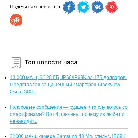
Поделиться новостью:
Топ новости часа
13 000 мА·ч, 6/128 ГБ, IP68/IP69K за 175 долларов.
Представлен защищенный смартфон Blackview
Oscal S80...
Голосовые сообщения — худшее, что случалось со
смартфонами? Вот 4 причины, почему их любят и
ненавидят...
22000 мА•ч, камера Samsung 48 Мп, стилус, IP69K