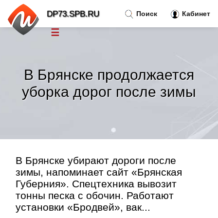
DP73.SPB.RU
Поиск
Кабинет
☰
Новости
»
В Брянске продолжается
Тренды новостей
»
уборка дорог после зимы
Рубрики
»
Правила
»
В Брянске убирают дороги после
Контакт
»
зимы, напоминает сайт «Брянская
Губерния». Спецтехника вывозит
тонны песка с обочин. Работают
установки «Бродвей», вак...