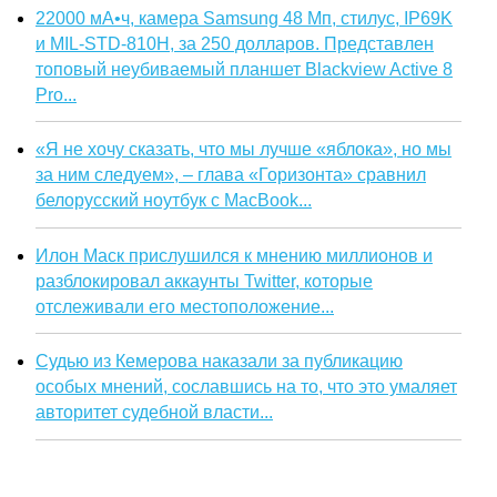
22000 мА•ч, камера Samsung 48 Мп, стилус, IP69K
и MIL-STD-810H, за 250 долларов. Представлен
топовый неубиваемый планшет Blackview Active 8
Pro...
«Я не хочу сказать, что мы лучше «яблока», но мы
за ним следуем», – глава «Горизонта» сравнил
белорусский ноутбук с MacBook...
Илон Маск прислушился к мнению миллионов и
разблокировал аккаунты Twitter, которые
отслеживали его местоположение...
Судью из Кемерова наказали за публикацию
особых мнений, сославшись на то, что это умаляет
авторитет судебной власти...